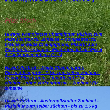
MeinMetzger Hasenkeule ca. 2 Stück 800 g
Pilze frisch
Hiwago Komplettset Champignon Pilzbox zum
Pilze züchten für Zuhause – Komplettset für
braune & weiße Champignons, Pilzbrut zum
Züchten für zuhause - Mushroom kit mit Myzel
& Gießkannenaufsatz Gr. M
Hawlik Pilzbrut - Weiße Champignons
Pilzzuchtset groß - Pilze zum selber züchten -
frische Pilze ernten - kinderleicht Pilze
züchten - ohne Vorkenntnisse – Zuchtset für
zuhause
Hawlik Pilzbrut - Austernpilzkultur Zuchtset -
Pilzkultur zum selber züchten - bis zu 1.5 kg