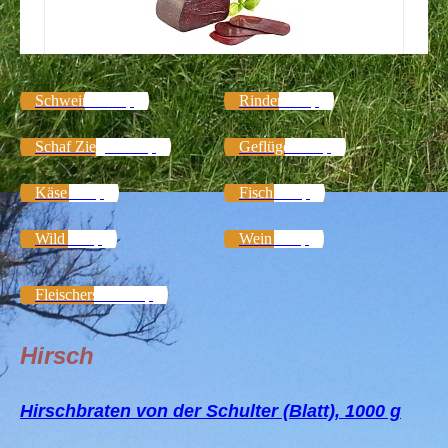
Schweine Shop
Rinder Shop
Schaf Ziegen Shop
Geflügel Shop
Käse Shop
Fisch Shop
Wild Shop
Wein Shop
Fleischersatz Shop
Hirsch
Hirschbraten von der Schulter (Blatt), 1000 g