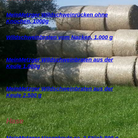
MeinMetzger Wildschweinrücken ohne
Knochen, 1000g
Wildschweinbraten vom Nacken, 1.000 g
MeinMetzger Wildschweinbraten aus der
Keule 1.000g
MeinMetzger Wildschweinbraten aus der
Keule 2.500 g
Hase