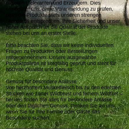
unseren Lieferanten und Erzeugern. Dies
ermöglicht uns, ohne Voranmeldung zu prüfen,
dass die Produkte stets unseren strengen
Standards entsprechen. Ihre Sicherheit und unser
hoher Anspruch an die Qualität der Produkte
stehen bei uns an erster Stelle.
Bitte beachten Sie, dass wir keine individuellen
Fragen zu Produkten oder Bestellungen
entgegennehmen. Unsere ausgewählte
Produktpalette ist sorgfältig geprüft und steht für
höchste Qualität und Genuss.
Genuss für besondere Anlässe
Von herzhaftem Muskelfleisch bis zu den edelsten
Stücken wie zarter Wildbrust und feinem Wildfilet –
bei uns finden Sie alles für besondere Anlässe
oder den täglichen Genuss. Denken Sie an uns,
wenn Sie für Ihre Familie oder Gäste das
Besondere suchen.