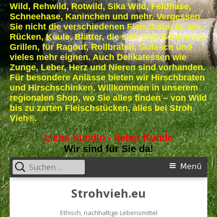
Wild, Rehwild, Rotwild, Sika Wild, Feldhase,
Schneehase, Kaninchen und mehr. Vergessen
Sie nicht die verschiedenen Fleischstücke wie
Rücken, Keule, Blätter, die sich zum Schmoren,
Grillen, für Ragout, Rollbraten, Gulasch und
vieles mehr eignen. Auch Delikatessen wie
Zunge, Leber, Herz und Nieren sind vorhanden.
Für besondere Anlässe bieten wir Hirschbraten
und Hirschschinken. Willkommen in unserem
regionalen Shop, wo Sie alles finden – von Wild
bis zu zarten Fleischstücken, alles bei Stroh
Vieh
®
.
Liebe Kundin - lieber Kunde
Wir sind für Sie da!