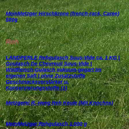
MeinMetzger Hirschkrone (french-rack, Caree)
500g
Reh
LANDPERLE Rehgulasch Sous-Vide ca. 1 KG |
Goulasch De Chevreuil Sous-Vide |
Wildfleisch-Gulasch vakuum-gegart im
eigenen Saft | ohne Zusatzstoffe
Geschmacksverstärker u.
Konservierungsstoffe (1)
Metzgerei R. Heeg Reh Keule (Mit Knochne)
MeinMetzger Rehgulasch 1.000 g