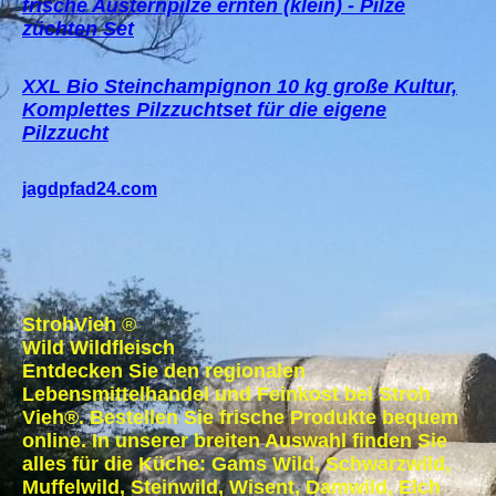
frische Austernpilze ernten (klein) - Pilze
züchten Set
XXL Bio Steinchampignon 10 kg große Kultur,
Komplettes Pilzzuchtset für die eigene
Pilzzucht
jagdpfad24.com
StrohVieh
®
Wild Wildfleisch
Entdecken Sie den regionalen
Lebensmittelhandel und Feinkost bei Stroh
Vieh®. Bestellen Sie frische Produkte bequem
online. In unserer breiten Auswahl finden Sie
alles für die Küche: Gams Wild, Schwarzwild,
Muffelwild, Steinwild, Wisent, Damwild, Elch