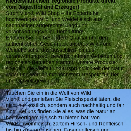
Niederwildfleisch regionale Produkte direkt
vom Jäger/Hof und Erzeuger!
Stroh Vieh® Wild Shop – Ihr Experte für
hochwertiges Wild- und Weidefleisch aus
nachhaltiger artgerechter Jagd und
verantwortungsvoller Tierhaltung!
Erleben Sie die besondere Qualität und den
authentischen Geschmack unseres Wild- und
Weidefleischs, das ausschließlich aus
verantwortungsvoll bewirtschafteten Gebieten und
regionalen Betrieben stammt. Unsere Produkte
spiegeln die Vielfalt und Ursprünglichkeit der Natur
wider und werden mit höchstem Respekt für Tier
und Umwelt gewonnen.
Tauchen Sie ein in die Welt von Wild
Vieh® und genießen Sie Fleischspezialitäten, die
nicht nur köstlich, sondern auch nachhaltig und fair
sind. Bei uns finden Sie alles, was die Natur an
hochwertigem Fleisch zu bieten hat: von
Wildschweinfleisch, zartem Hirsch- und Rehfleisch
bis hin zu aromatischem Fasanenfleisch und