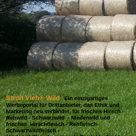
Stroh Vieh® Wild
Ein einzigartiges
Werbeportal für Drittanbieter, das Ethik und
Marketing neu verbindet, für frisches Hirsch -
Rehwild - Schwarzwild - Niederwild und
frisches Hirschfleisch - Rehfleisch-
Schwarzwildfleisch -