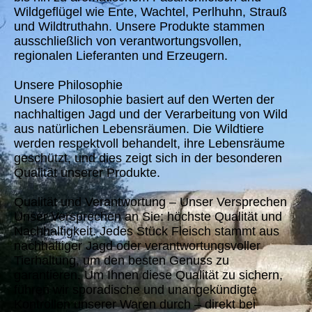
Wildgeflügel wie Ente, Wachtel, Perlhuhn, Strauß
und Wildtruthahn. Unsere Produkte stammen
ausschließlich von verantwortungsvollen,
regionalen Lieferanten und Erzeugern.
Unsere Philosophie
Unsere Philosophie basiert auf den Werten der
nachhaltigen Jagd und der Verarbeitung von Wild
aus natürlichen Lebensräumen. Die Wildtiere
werden respektvoll behandelt, ihre Lebensräume
geschützt, und dies zeigt sich in der besonderen
Qualität unserer Produkte.
Qualität und Verantwortung – Unser Versprechen
Unser Versprechen an Sie: höchste Qualität und
Nachhaltigkeit. Jedes Stück Fleisch stammt aus
nachhaltiger Jagd oder verantwortungsvoller
Tierhaltung, um den besten Genuss zu
garantieren. Um Ihnen diese Qualität zu sichern,
führen wir sporadische und unangekündigte
Kontrollen unserer Waren durch – direkt bei