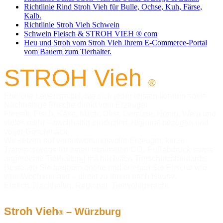
Richtlinie Rind Stroh Vieh für Bulle, Ochse, Kuh, Färse,
Kalb.
Richtlinie Stroh Vieh Schwein
Schwein Fleisch & STROH VIEH ® com
Heu und Stroh vom Stroh Vieh Ihrem E-Commerce-Portal
vom Bauern zum Tierhalter.
S
TROH
Vieh
®
Ehrliche Lebensmittel, die sich jeder leisten können sollte
Nachhaltige Frische direkt vom Erzeuger
Fleisch, Fisch, Käse, Milch, Obst, Gemüse, Honig, Wein und
vieles mehr – nachhaltig produziert, regional bezogen und
voller Geschmack.
Wir setzen auf verantwortungsvolle Erzeuger, kurze
Transportwege für einen minimalen CO₂-Fußabdruck sowie
artgerechte Tierhaltung mit höchsten Tierschutzstandards.
Bestellen Sie bequem online und erleben Sie Frische wie
vom Wochenmarkt – direkt zu Ihnen nach Hause.
Ehrlich. Nachhaltig. Regional. Tierwohlgerecht.
Stroh Vieh
– Würzburg
®