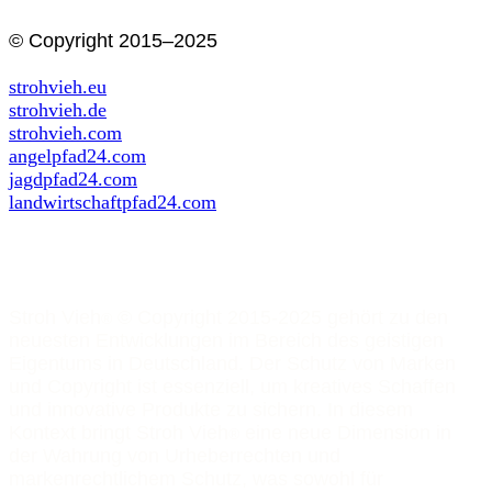
© Copyright 2015–2025
strohvieh.eu
strohvieh.de
strohvieh.com
angelpfad24.com
jagdpfad24.com
landwirtschaftpfad24.com
Stroh Vieh
© Copyright 2015-2025 gehört zu den
®
neuesten Entwicklungen im Bereich des geistigen
Eigentums in Deutschland. Der Schutz von Marken
und Copyright ist essenziell, um kreatives Schaffen
und innovative Produkte zu sichern. In diesem
Kontext bringt Stroh Vieh
eine neue Dimension in
®
der Wahrung von Urheberrechten und
markenrechtlichem Schutz, was sowohl für