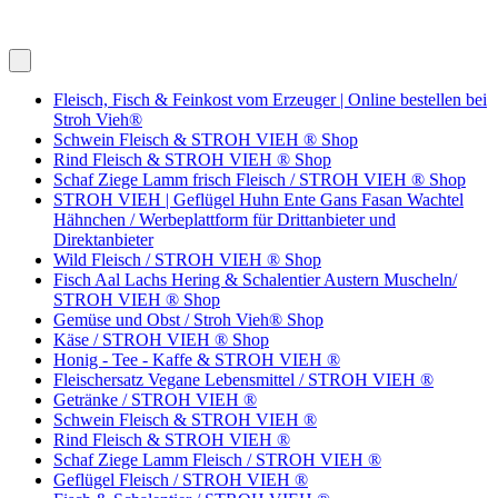
Fleisch, Fisch & Feinkost vom Erzeuger | Online bestellen bei
Stroh Vieh®
Schwein Fleisch & STROH VIEH ® Shop
Rind Fleisch & STROH VIEH ® Shop
Schaf Ziege Lamm frisch Fleisch / STROH VIEH ® Shop
STROH VIEH | Geflügel Huhn Ente Gans Fasan Wachtel
Hähnchen / Werbeplattform für Drittanbieter und
Direktanbieter
Wild Fleisch / STROH VIEH ® Shop
Fisch Aal Lachs Hering & Schalentier Austern Muscheln/
STROH VIEH ® Shop
Gemüse und Obst / Stroh Vieh® Shop
Käse / STROH VIEH ® Shop
Honig - Tee - Kaffe & STROH VIEH ®
Fleischersatz Vegane Lebensmittel / STROH VIEH ®
Getränke / STROH VIEH ®
Schwein Fleisch & STROH VIEH ®
Rind Fleisch & STROH VIEH ®
Schaf Ziege Lamm Fleisch / STROH VIEH ®
Geflügel Fleisch / STROH VIEH ®