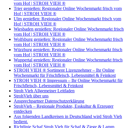
vom Hof | STROH VIEH ®
Trier genießen: Regionaler Online Wochenmarkt frisch vom
Hof | STROH VIEH ®
Ulm genießen: Regionaler Online Wochenmarkt frisch vom
Hof | STROH VIEH ®
Wiesbaden genießen: Regionaler Online Wochenmarkt frisch
vom Hof | STROH VIEH ®
Wolfsburg genießen: Regionaler Online Wochenmarkt frisch
vom Hof | STROH VIEH ®
Würzburg genießen: Regionaler Online Wochenmarkt frisch
vom Hof | STROH VIEH ®
Wuppertal genießen: Regionaler Online Wochenmarkt frisch
vom Hof | STROH VIEH ®
STROH VIEH ® Sortiment Lizenznehmer – Ihr Online
Wochenmarkt für Frischfleisch, Lebensmittel & Feinkost
STROH VIEH ® Impressum – Ihr Online Wochenmarkt für
Frischfleisch, Lebensmittel & Feinkost
Stroh Vieh Allgemeiner Leitfaden
StrohVieh über uns
Ansprechpartner Datenschutzerklärung
StrohVieh – Regionale Produkte, Esskultur & Erzeuger
entdecken
Aus folgenden Landkreisen in Deutschland wird Stroh Vieh
bedient.
Richtlinie Schaf Stroh Vieh für Schaf & Ziege & Lamm