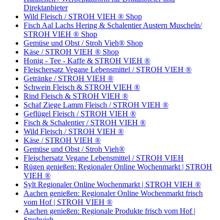
Direktanbieter
Wild Fleisch / STROH VIEH ® Shop
Fisch Aal Lachs Hering & Schalentier Austern Muscheln/
STROH VIEH ® Shop
Gemüse und Obst / Stroh Vieh® Shop
Käse / STROH VIEH ® Shop
Honig - Tee - Kaffe & STROH VIEH ®
Fleischersatz Vegane Lebensmittel / STROH VIEH ®
Getränke / STROH VIEH ®
Schwein Fleisch & STROH VIEH ®
Rind Fleisch & STROH VIEH ®
Schaf Ziege Lamm Fleisch / STROH VIEH ®
Geflügel Fleisch / STROH VIEH ®
Fisch & Schalentier / STROH VIEH ®
Wild Fleisch / STROH VIEH ®
Käse / STROH VIEH ®
Gemüse und Obst / Stroh Vieh®
Fleischersatz Vegane Lebensmittel / STROH VIEH
Rügen genießen: Regionaler Online Wochenmarkt | STROH
VIEH ®
Sylt Regionaler Online Wochenmarkt | STROH VIEH ®
Aachen genießen: Regionaler Online Wochenmarkt frisch
vom Hof | STROH VIEH ®
Aachen genießen: Regionale Produkte frisch vom Hof |
Strohvieh