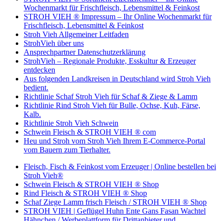
Wochenmarkt für Frischfleisch, Lebensmittel & Feinkost
STROH VIEH ® Impressum – Ihr Online Wochenmarkt für
Frischfleisch, Lebensmittel & Feinkost
Stroh Vieh Allgemeiner Leitfaden
StrohVieh über uns
Ansprechpartner Datenschutzerklärung
StrohVieh – Regionale Produkte, Esskultur & Erzeuger
entdecken
Aus folgenden Landkreisen in Deutschland wird Stroh Vieh
bedient.
Richtlinie Schaf Stroh Vieh für Schaf & Ziege & Lamm
Richtlinie Rind Stroh Vieh für Bulle, Ochse, Kuh, Färse,
Kalb.
Richtlinie Stroh Vieh Schwein
Schwein Fleisch & STROH VIEH ® com
Heu und Stroh vom Stroh Vieh Ihrem E-Commerce-Portal
vom Bauern zum Tierhalter.
Fleisch, Fisch & Feinkost vom Erzeuger | Online bestellen bei
Stroh Vieh®
Schwein Fleisch & STROH VIEH ® Shop
Rind Fleisch & STROH VIEH ® Shop
Schaf Ziege Lamm frisch Fleisch / STROH VIEH ® Shop
STROH VIEH | Geflügel Huhn Ente Gans Fasan Wachtel
Hähnchen / Werbeplattform für Drittanbieter und