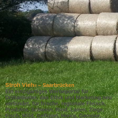
Stroh Vieh
– Saarbrücken
®
Ein einzigartiges Werbeportal für
Drittanbieter, das Ethik und Marketing neu
verbindet, für frische, regionale Fleisch,
Produkte, Schwein, Rind, Lamm, Ziege,
Fisch, Wild, Geflügel, Honig, Gemüse,