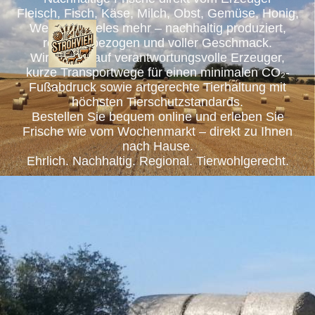
Fleisch, Fisch, Käse, Milch, Obst, Gemüse, Honig,
Wein und vieles mehr – nachhaltig produziert,
regional bezogen und voller Geschmack.
Wir setzen auf verantwortungsvolle Erzeuger,
kurze Transportwege für einen minimalen CO₂-
Fußabdruck sowie artgerechte Tierhaltung mit
höchsten Tierschutzstandards.
Bestellen Sie bequem online und erleben Sie
Frische wie vom Wochenmarkt – direkt zu Ihnen
nach Hause.
Ehrlich. Nachhaltig. Regional. Tierwohlgerecht.