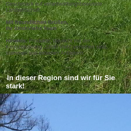
Geschmack auf verantwortungsbewusste
Landwirtschaft.
Mit freundlichen Grüßen,
Ihr StrohVieh
Team
®
Hinweis:
Produkte, die nicht mit der
Kennzeichnung „Stroh Vieh“ versehen sind,
stammen von externen Anbietern.
In dieser Region sind wir für Sie
stark!