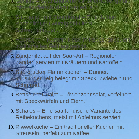
Gefillde – Saarländische Kartoffelklöße, gefüllt
mit Hackfleisch, dazu Sauerkraut.
Saumagen mit Sauerkraut – Eine deftige
Spezialität mit würzig gefülltem
Schweinemagen.
Hoorische – Kartoffelklöße mit Specksoße, ein
traditionelles Festtagsgericht.
Zanderfilet auf der Saar-Art – Regionaler
Zander, serviert mit Kräutern und Kartoffeln.
Saarbrücker Flammkuchen – Dünner,
knuspriger Teig belegt mit Speck, Zwiebeln und
Schmand.
Bettseicher-Salat – Löwenzahnsalat, verfeinert
mit Speckwürfeln und Eiern.
Schales – Eine saarländische Variante des
Reibekuchens, meist mit Apfelmus serviert.
Riwwelkuche – Ein traditioneller Kuchen mit
Streuseln, perfekt zum Kaffee.