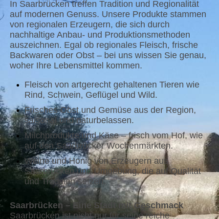
In Saarbrücken treffen Tradition und Regionalität
auf modernen Genuss. Unsere Produkte stammen
von regionalen Erzeugern, die sich durch
nachhaltige Anbau- und Produktionsmethoden
auszeichnen. Egal ob regionales Fleisch, frische
Backwaren oder Obst – bei uns wissen Sie genau,
woher Ihre Lebensmittel kommen.
Fleisch von artgerecht gehaltenen Tieren wie
Rind, Schwein, Geflügel und Wild.
Frisches Obst und Gemüse aus der Region,
saisonal und naturbelassen.
Milchprodukte und Käse – frisch vom Hof, wie
auf den Saarbrücker Wochenmärkten.
Weine und Honig von Erzeugern aus
Saarbrücken und Umgebung, die auf Qualität
und Tradition setzen.
Saarbrücken – Eine Stadt mit Geschmack
Saarbrücken ist nicht nur für seine reiche