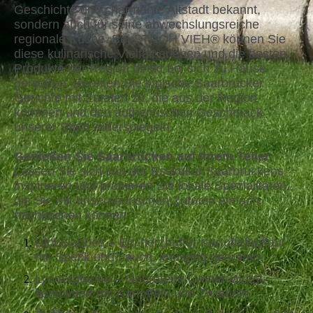
Geschichte und charmante Altstadt bekannt,
sondern auch für seine abwechslungsreiche
regionale Küche. Bei STROH VIEH® können Sie
diese kulinarische Vielfalt erleben und die besten
Produkte der Region direkt bei sich zu Hause
genießen. Bereiten Sie typische Saarbrücker
Gerichte mit Zutaten zu, die aus der Region
kommen und den authentischen Geschmack
unserer Stadt widerspiegeln.
Genießen Sie Saarbrücken auf Ihrem Teller
Lassen Sie sich von der Esskultur Saarbrückens
inspirieren und probieren Sie lokale Spezialitäten,
die Sie mit unseren frischen Zutaten einfach
nachkochen können
Dibbelabbes – Ein herzhafter Kartoffelauflauf
mit Speck und Lauch, knusprig gebraten.
Lyonerpfanne – Gebratene Lyoner-Wurst,
kombiniert mit Kartoffeln und Zwiebeln.