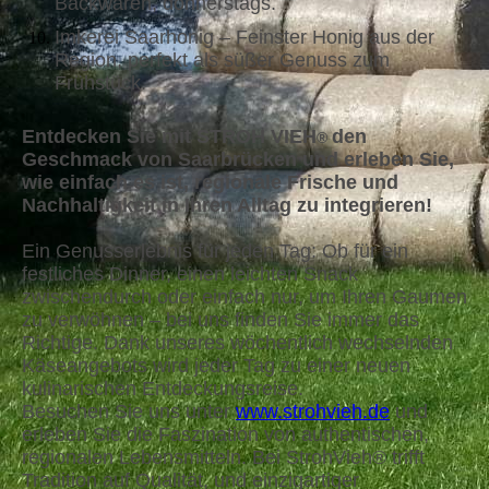
Backwaren, donnerstags.
Imkerei Saarhonig – Feinster Honig aus der
Region, perfekt als süßer Genuss zum
Frühstück.
Entdecken Sie mit STROH VIEH
den
®
Geschmack von Saarbrücken und erleben Sie,
wie einfach es ist, regionale Frische und
Nachhaltigkeit in Ihren Alltag zu integrieren!
Ein Genusserlebnis für jeden Tag: Ob für ein
festliches Dinner, einen leichten Snack
zwischendurch oder einfach nur, um Ihren Gaumen
zu verwöhnen – bei uns finden Sie immer das
Richtige. Dank unseres wöchentlich wechselnden
Käseangebots wird jeder Tag zu einer neuen
kulinarischen Entdeckungsreise.
Besuchen Sie uns unter
www.strohvieh.de
und
erleben Sie die Faszination von authentischen,
regionalen Lebensmitteln. Bei StrohVieh® trifft
Tradition auf Qualität, und einzigartiger