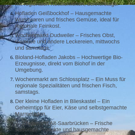
mit regionalen Köstlichkeiten, donnerstags.
Hofladen Geißbockhof – Hausgemachte
Wurstwaren und frisches Gemüse, ideal für
regionale Feinkost.
Wochenmarkt Dudweiler – Frisches Obst,
Gemüse und andere Leckereien, mittwochs
und samstags.
Bioland-Hofladen Jakobs – Hochwertige Bio-
Erzeugnisse, direkt vom Biohof in der
Umgebung.
Wochenmarkt am Schlossplatz – Ein Muss für
regionale Spezialitäten und frischen Fisch,
samstags.
Der kleine Hofladen in Blieskastel – Ein
Geheimtipp für Eier, Käse und selbstgemachte
Marmeladen.
Wochenmarkt Alt-Saarbrücken – Frische
saisonale Produkte und hausgemachte