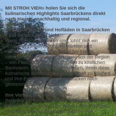
Mit STROH VIEH
holen Sie sich die
®
kulinarischen Highlights Saarbrückens direkt
nach Hause – nachhaltig und regional.
Regionale Märkte und Hofläden in Saarbrücken
– Ein Besuch lohnt sich!
Wenn Sie in Saarbrücken sind, lohnt sich ein
Abstecher zu den regionalen Märkten und
Hofläden unbedingt. Hier finden Sie frische,
handgemachte Spezialitäten direkt aus der Region
– von Fleisch über Gemüse bis hin zu köstlichen
Backwaren. STROH VIEH® freut sich, Ihnen diese
kulinarische Bereicherung schmackhaft zu machen
und Ihre Entdeckungen in Saarbrücken noch
genussvoller zu gestalten!
Ihre Vorteile bei STROH VIEH
®
Bestellen Sie Ihre regionalen Lieblingsprodukte
online und unterstützen Sie dabei lokale Erzeuger.
Bei jedem Einkauf tragen Sie dazu bei, die