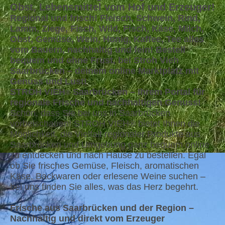
Obst, Lebensmittel vom Hof und Erzeuger!
Regional und frisch! Fleisch, Schwein, Rind,
Lamm, Ziege, Fisch, Wild, Fisch, Käse, Milch,
Obst, Gemüse, Wein, Honig, Kaffee, Tee alles
vom Bauern, nachhaltig und fein! Bestell
bequem und ohne Frust, bei Stroh Vieh
Saarbrücken – deinem online Marktplatz mit
Genuss und Lust!
STROH VIEH
Saarbrücken – Ihrem Portal für
®
regionale Frische und nachhaltigen Genuss!
Schön, dass Sie bei uns in Saarbrücken
vorbeischauen! STROH VIEH® bietet Ihnen die
Möglichkeit, die Vielfalt regionaler Produkte aus
Saarbrücken und Umgebung ganz bequem online
zu entdecken und nach Hause zu bestellen. Egal
ob Sie frisches Gemüse, Fleisch, aromatischen
Käse, Backwaren oder erlesene Weine suchen –
bei uns finden Sie alles, was das Herz begehrt.
Frische aus Saarbrücken und der Region –
Nachhaltig und direkt vom Erzeuger