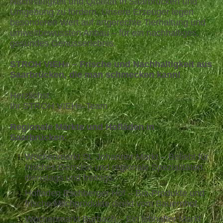
Nachhaltigkeit und Qualität in Saarbrücken und
Umgebung zu fördern. Unsere Erzeuger legen
besonderen Wert auf artgerechte Tierhaltung und
umweltbewussten Anbau – für ein nachhaltiges,
gesundes Genusserlebnis.
STROH VIEH
– Frische und Nachhaltigkeit aus
®
Saarbrücken, die man schmecken kann!
Herzlichst,
Ihr STROH VIEH
-Team
®
Regionale Märkte und Hofläden in
Saarbrücken:
Wochenmarkt St. Johanner Markt – Beliebt für
frisches Gemüse und regionale Spezialitäten,
dienstags und freitags.
Hofladen Eschberger Hof – Bio-Produkte und
frische Milchprodukte direkt vom Bauernhof.
Wochenmarkt Burbach – Ein lebhafter Markt