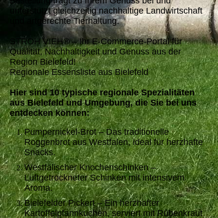
Bestellung trägt zu Ihrem Genuss bei und
unterstützt gleichzeitig nachhaltige Landwirtschaft
und artgerechte Tierhaltung.
STROH VIEH® – Ihr E-Commerce-Portal für
Qualität, Nachhaltigkeit und Genuss aus der
Region Bielefeld!
Regionale Essensliste aus Bielefeld
Hier sind 10 typische regionale Spezialitäten
aus Bielefeld und Umgebung, die Sie bei uns
entdecken können:
Pumpernickel-Brot – Das traditionelle
Roggenbrot aus Westfalen, ideal für herzhafte
Snacks.
Westfälischer Knochenschinken –
Luftgetrockneter Schinken mit intensivem
Aroma.
Bielefelder Pickert – Ein herzhafter
Kartoffelpfannkuchen, serviert mit Rübenkraut