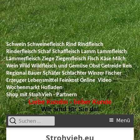
Schwein Schweinefleisch Rind Rindfleisch
Rinderfleisch Schaf Schaffleisch Lamm Lammfleisch
Lämmerfleisch Ziege Ziegenfleisch Fisch Käse Milch
Wein Wild Wildfleisch und Gemüse Obst Getreide Reis
Regional Bauer Schäfer Schlachter Winzer Fischer
Erzeuger Lebensmittel Feinkost Online
Video
Wochenmarkt Hofladen
Shop mit StrohVieh
Partnern
®
Liebe Kundin - lieber Kunde
Wir sind für Sie da!