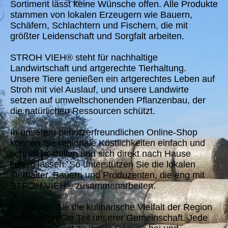
Sortiment lässt keine Wünsche offen. Alle Produkte
stammen von lokalen Erzeugern wie Bauern,
Schäfern, Schlachtern und Fischern, die mit
größter Leidenschaft und Sorgfalt arbeiten.
STROH VIEH® steht für nachhaltige
Landwirtschaft und artgerechte Tierhaltung.
Unsere Tiere genießen ein artgerechtes Leben auf
Stroh mit viel Auslauf, und unsere Landwirte
setzen auf umweltschonenden Pflanzenbau, der
die natürlichen Ressourcen schützt.
In unserem benutzerfreundlichen Online-Shop
können Sie regionale Köstlichkeiten einfach und
schnell bestellen und sich direkt nach Hause
liefern lassen. So unterstützen Sie die lokalen
Tierhalter, Bauern und Produzenten, die eng mit
STROH VIEH® zusammenarbeiten.
Entdecken Sie die kulinarische Vielfalt der Region
und werden Sie Teil unserer Gemeinschaft. Jede