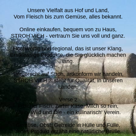
Unsere Vielfalt aus Hof und Land,
Vom Fleisch bis zum Gemüse, alles bekannt.
Online einkaufen, bequem von zu Haus,
STROH VIEH - vertrau'n Sie uns voll und ganz.
Hochwertig und regional, das ist unser Klang,
Erstklassige Produkte, die Sie glücklich machen
lang.
Tiergerecht auf Stroh, artkonform wir handeln,
STROH VIEH ® steht für Qualität, in unseren
Landen.
Verse 2
Frischer Fisch, zarter Käse, Milch so rein,
Wein, Wild und Öle - ein kulinarisch' Verein.
Gemüse, Obst, Getreide in Hülle und Fülle,
Jedes Produkt erzählt eine natürliche Brülle.