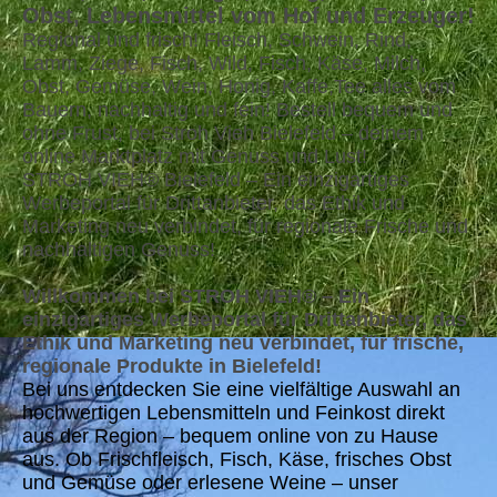
Obst, Lebensmittel vom Hof und Erzeuger!
Regional und frisch! Fleisch, Schwein, Rind,
Lamm, Ziege, Fisch, Wild, Fisch, Käse, Milch,
Obst, Gemüse, Wein, Honig, Kaffe,Tee alles vom
Bauern, nachhaltig und fein! Bestell bequem und
ohne Frust, bei Stroh Vieh Bielefeld – deinem
online Marktplatz mit Genuss und Lust!
STROH VIEH® Bielefeld – Ein einzigartiges
Werbeportal für Drittanbieter, das Ethik und
Marketing neu verbindet, für regionale Frische und
nachhaltigen Genuss!
Willkommen bei STROH VIEH® – Ein
einzigartiges Werbeportal für Drittanbieter, das
Ethik und Marketing neu verbindet, für frische,
regionale Produkte in Bielefeld!
Bei uns entdecken Sie eine vielfältige Auswahl an
hochwertigen Lebensmitteln und Feinkost direkt
aus der Region – bequem online von zu Hause
aus. Ob Frischfleisch, Fisch, Käse, frisches Obst
und Gemüse oder erlesene Weine – unser