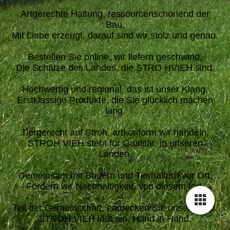
Artgerechte Haltung, ressourcenschonend der
Bau,
Mit Liebe erzeugt, darauf sind wir stolz und genau.
Bestellen Sie online, wir liefern geschwind,
Die Schätze des Landes, die STRO HVIEH sind.
Hochwertig und regional, das ist unser Klang,
Erstklassige Produkte, die Sie glücklich machen
lang.
Tiergerecht auf Stroh, artkonform wir handeln,
STROH VIEH steht für Qualität, in unseren
Landen.
Gemeinsam mit Bauern und Tierhaltern vor Ort,
Fördern wir Nachhaltigkeit, von diesem fort.
Teil der Gemeinschaft, entdecken Sie unser Band,
STROH VIEH lädt ein, Hand in Hand.