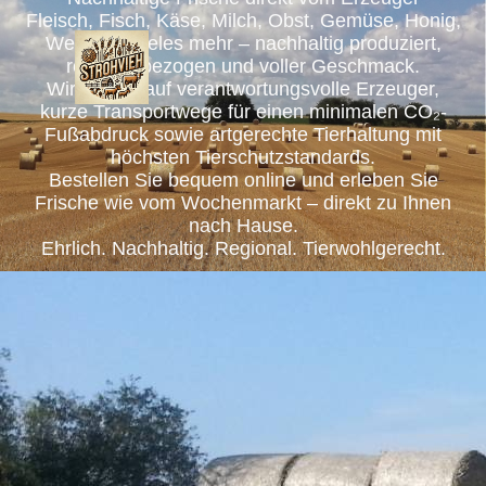
Fleisch, Fisch, Käse, Milch, Obst, Gemüse, Honig,
Wein und vieles mehr – nachhaltig produziert,
regional bezogen und voller Geschmack.
Wir setzen auf verantwortungsvolle Erzeuger,
kurze Transportwege für einen minimalen CO₂-
Fußabdruck sowie artgerechte Tierhaltung mit
höchsten Tierschutzstandards.
Bestellen Sie bequem online und erleben Sie
Frische wie vom Wochenmarkt – direkt zu Ihnen
nach Hause.
Ehrlich. Nachhaltig. Regional. Tierwohlgerecht.