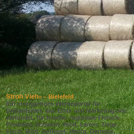
Stroh Vieh
– Bielefeld
®
Ein einzigartiges Werbeportal für
Drittanbieter, das Ethik und Marketing neu
verbindet, für frische, regionale Fleisch,
Produkte, Schwein, Rind, Lamm, Ziege,
Fisch, Wild, Geflügel, Honig, Gemüse,