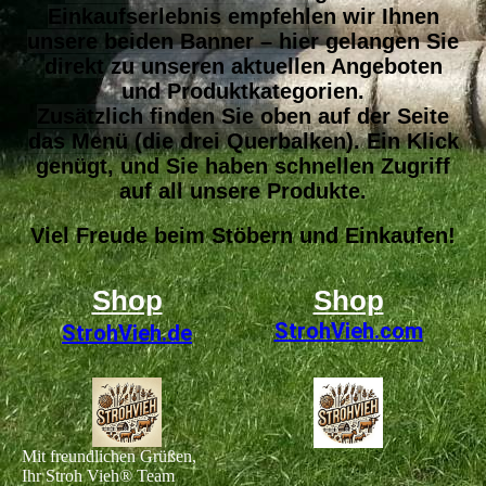
Einkaufserlebnis empfehlen wir Ihnen
unsere beiden Banner – hier gelangen Sie
direkt zu unseren aktuellen Angeboten
und Produktkategorien.
Zusätzlich finden Sie oben auf der Seite
das Menü (die drei Querbalken). Ein Klick
genügt, und Sie haben schnellen Zugriff
auf all unsere Produkte.
Viel Freude beim Stöbern und Einkaufen!
Shop
Shop
StrohVieh
.com
StrohVieh.de
Mit freundlichen Grüßen,
Ihr Stroh Vieh® Team