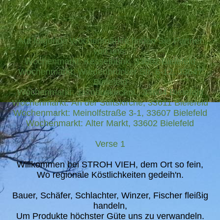
Auf folgende Wochenmärkte finden Sie Partner
von uns:
Wochenmarkt: Kesselbrink, 33602 Bielefeld
Wochenmarkt: Wiedenbrücker Str. 6-12, 33647
Bielefeld
Wochenmarkt: Jakobuskirchpl., 33604 Bielefeld
Wochenmarkt: An der Stiftskirche, 33611 Bielefeld
Wochenmarkt: Meinolfstraße 3-1, 33607 Bielefeld
Wochenmarkt: Alter Markt, 33602 Bielefeld
Verse 1
Willkommen bei STROH VIEH, dem Ort so fein,
Wo regionale Köstlichkeiten gedeih'n.
Bauer, Schäfer, Schlachter, Winzer, Fischer fleißig
handeln,
Um Produkte höchster Güte uns zu verwandeln.