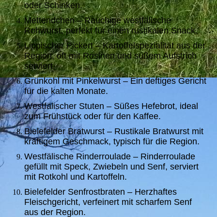
oder Schinken.
Mettendchen – Rauchige westfälische
Rohwurst, perfekt für einen rustikalen Snack.
Lippischer Pickert – Kartoffelspezialität aus der
Region, oft mit Rosinen und süßem Aufstrich
serviert.
Grünkohl mit Pinkelwurst – Ein deftiges Gericht
für die kalten Monate.
Westfälischer Stuten – Süßes Hefebrot, ideal
zum Frühstück oder für den Kaffee.
Bielefelder Bratwurst – Rustikale Bratwurst mit
kräftigem Geschmack, typisch für die Region.
Westfälische Rinderroulade – Rinderroulade
gefüllt mit Speck, Zwiebeln und Senf, serviert
mit Rotkohl und Kartoffeln.
Bielefelder Senfrostbraten – Herzhaftes
Fleischgericht, verfeinert mit scharfem Senf
aus der Region.