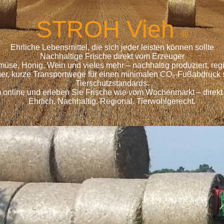
S
TROH
Vieh
®
Ehrliche Lebensmittel, die sich jeder leisten können sollte
Nachhaltige Frische direkt vom Erzeuger
emüse, Honig, Wein und vieles mehr – nachhaltig produziert, r
ger, kurze Transportwege für einen minimalen CO₂-Fußabdruck s
Tierschutzstandards.
 online und erleben Sie Frische wie vom Wochenmarkt – direkt
Ehrlich. Nachhaltig. Regional. Tierwohlgerecht.