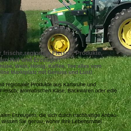
r frische,regionale Fleisch, Produkte,
vom Hof und Erzeuger!
emüse, Wein, Honig, Kaffee, Tee alles vom
line Marktplatz mit Genuss und Lust!
falt regionaler Produkte aus Karlsruhe und
Fleisch, aromatischen Käse, Backwaren oder edle
alen Erzeugern, die sich durch nachhaltige Anbau-
 wissen Sie genau, woher Ihre Lebensmittel