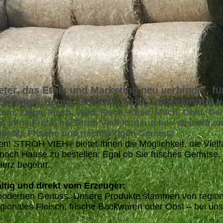
eter, das Ethik und Marketing neu verbindet, fü
 Geflügel, Honig, Gemüse, Obst, Lebensmittel 
mm, Ziege, Fisch, Wild, Fisch, Käse, Milch, Obst, G
d ohne Frust, bei Stroh Vieh Karlsruche – deinem on
gionale Frische und nachhaltigen Genuss!
auen! STROH VIEH
bietet Ihnen die Möglichkeit, die Viel
®
ch Hause zu bestellen. Egal ob Sie frisches Gemüse, 
Herz begehrt.
ltig und direkt vom Erzeuger:
uf modernen Genuss. Unsere Produkte stammen von region
ionales Fleisch, frische Backwaren oder Obst – bei uns