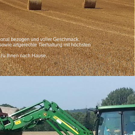
egional bezogen und voller Geschmack.
owie artgerechte Tierhaltung mit höchsten
 zu Ihnen nach Hause.