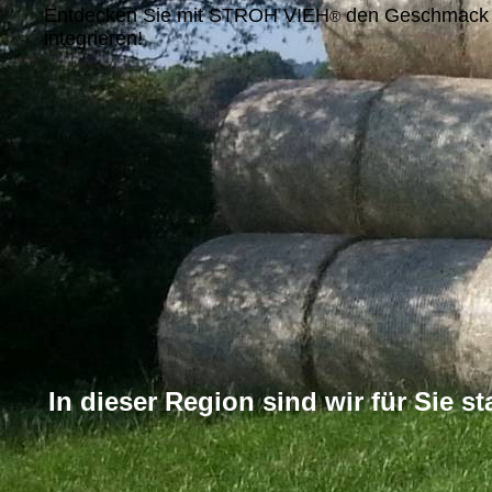
Entdecken Sie mit STROH VIEH
den Geschmack von
®
integrieren!
In dieser Region sind wir für Sie st