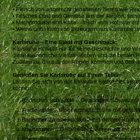
• Fleisch von artgerecht gehaltenen Tieren wie Rin
• Frisches Obst und Gemüse aus der Region, sais
• Milchprodukte und Käse – frisch vom Hof, wie a
• Weine und Honig von Erzeugern aus Karlsruhe un
Karlsruhe – Eine Stadt mit Geschmack:
Karlsruhe ist nicht nur für seine Geschichte und 
diese kulinarische Vielfalt erleben und die besten 
Zutaten zu, die aus der Region kommen und den a
Genießen Sie Karlsruhe auf Ihrem Teller:
Lassen Sie sich von der Esskultur Karlsruhes inspi
können:
Badisches Schäufele – Gepökeltes Schweinefleis
Flädlesuppe – Eine herzhafte Brühe mit geschn
Badischer Zwiebelkuchen – Ein deftiger Kuchen
Maultaschen – Gefüllte Teigtaschen, oft mit Spi
Bibeleskäs mit Brägele – Frischkäse-Spezialität, 