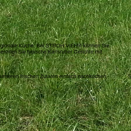
ge regionale Küche. Bei STROH VIEH® können Sie
ereiten Sie typische Karlsruher Gerichte mit
it unseren frischen Zutaten einfach nachkochen
en.