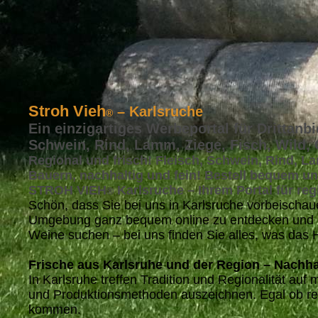
Stroh Vieh
– Karlsruche
®
Ein einzigartiges Werbeportal für Drittanbi
Schwein, Rind, Lamm, Ziege, Fisch, Wild,
Regional und frisch! Fleisch, Schwein, Rind, La
Bauern, nachhaltig und fein! Bestell bequem un
STROH VIEH
Karlsruche – Ihrem Portal für re
®
Schön, dass Sie bei uns in Karlsruche vorbeisch
Umgebung ganz bequem online zu entdecken und na
Weine suchen – bei uns finden Sie alles, was das 
Frische aus Karlsruhe und der Region – Nachha
In Karlsruhe treffen Tradition und Regionalität a
und Produktionsmethoden auszeichnen. Egal ob reg
kommen.