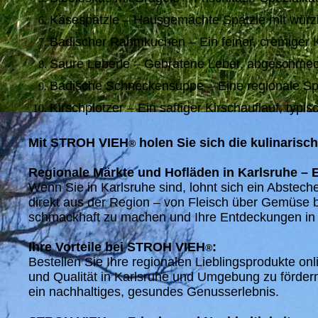
Käsespätzle – Hausgemachte Spätzle mit würz
Badischer Rahmkuchen – Ein feiner, cremiger
Saure Leberle – Gebratene Leber, abgeschmeckt 
Badische Schneckensuppe – Eine regionale Spez
Kirschplotzer – Ein saftiger Kirschauflauf, typi
Mit STROH VIEH
holen Sie sich die kulinarisc
®
Regionale Märkte und Hofläden in Karlsruhe – 
Wenn Sie in Karlsruhe sind, lohnt sich ein Abstech
direkt aus der Region – von Fleisch über Gemüse
schmackhaft zu machen und Ihre Entdeckungen in K
Ihre Vorteile bei STROH VIEH
:
®
Bestellen Sie Ihre regionalen Lieblingsprodukte onl
und Qualität in Karlsruhe und Umgebung zu förder
ein nachhaltiges, gesundes Genusserlebnis.