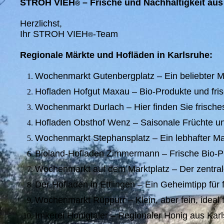
STROH VIEH
– Frische und Nachhaltigkeit au
®
Herzlichst,
Ihr STROH VIEH
-Team
®
Regionale Märkte und Hofläden in Karlsruhe:
Wochenmarkt Gutenbergplatz – Ein beliebter Ma
Hofladen Hofgut Maxau – Bio-Produkte und fris
Wochenmarkt Durlach – Hier finden Sie frisch
Hofladen Obsthof Wenz – Saisonale Früchte u
Wochenmarkt Stephansplatz – Ein lebhafter Mark
Bioland-Hofladen Zimmermann – Frische Bio-Pr
Wochenmarkt auf dem Marktplatz – Der zentrale
Der Hofladen in Ettlingen – Ein Geheimtipp für 
Wochenmarkt Rüppurr – Klein, aber fein, ideal 
Imkerei Honigtaler – Regionaler Honig aus Karl