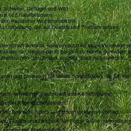
d, Schwein, Geflügel und Wild.
onal und naturbelassen.
uf den Karlsruher Wochenmärkten.
d Umgebung, die auf Qualität und Tradition setzen.
Wissenschaft bekannt, sondern auch für seine vielseiti
Produkte der Region direkt bei sich zu Hause genießen. B
uthentischen Geschmack unserer Stadt widerspiegeln.
rieren und probieren Sie lokale Spezialitäten, die Sie m
ch, serviert mit Sauerkraut und Kartoffelpüree.
ittenen Pfannkuchenstreifen.
 mit Zwiebeln, Speck und einem lockeren Hefeteig.
nat, Fleisch und Zwiebeln, serviert in Brühe oder gebrat
serviert mit Bratkartoffeln.