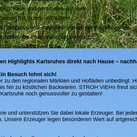
igem Käse und gerösteten Zwiebeln.
 Kuchen mit Quark und Sahne.
mit Essig und Zwiebeln, serviert mit Kartoffelpüree.
ialität, die Feinschmecker begeistert.
sch für die badische Küche.
hen Highlights Karlsruhes direkt nach Hause – nachha
Ein Besuch lohnt sich!
er zu den regionalen Märkten und Hofläden unbedingt. Hi
 bis hin zu köstlichen Backwaren. STROH VIEH
freut si
®
arlsruhe noch genussvoller zu gestalten!
ine und unterstützen Sie dabei lokale Erzeuger. Bei jede
n. Unsere Erzeuger legen besonderen Wert auf artgerec