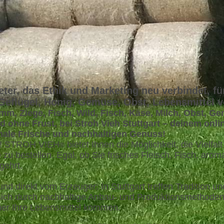
eter, das Ethik und Marketing neu verbindet, fü
 Geflügel, Honig, Gemüse, Obst, Lebensmittel 
mm, Ziege, Fisch, Wild, Fisch, Käse, Milch, Obst, G
d ohne Frust, bei Stroh Vieh Stuttgart – deinem onl
onale Frische und nachhaltigen Genuss!
en! STROH VIEH
bietet Ihnen die Möglichkeit, die Vielf
®
u bestellen. Egal, ob Sie frisches Fleisch, Fisch, ar
gehrt.
und direkt vom Erzeuger: In Stuttgart treffen Tradition
sich durch nachhaltige Anbau- und Produktionsmethoden
her Ihre Lebensmittel kommen.