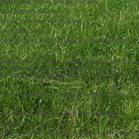
Schwein, Rind, Lamm, Geflügel und Wild.
ekt zu Ihnen nach Hause.
auf dem Stuttgarter Wochenmarkt.
d naturbelassen.
nd Umgebung, die auf Qualität und Tradition setzen.
utomobilindustrie und Kultur bekannt, sondern auch für 
alt erleben und die besten Produkte aus Stuttgart direkt
 Region kommen und den authentischen Geschmack der Sta
ieren und probieren Sie lokale Spezialitäten, die Sie mi
h und Gemüse, serviert in Brühe oder angebraten.
Zwiebeln, serviert mit Spätzle.
deln, überbacken mit würzigem Käse und Röstzwiebeln