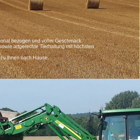
egional bezogen und voller Geschmack.
owie artgerechte Tierhaltung mit höchsten
 zu Ihnen nach Hause.