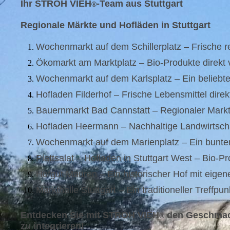
Ihr STROH VIEH
-Team aus Stuttgart
®
Regionale Märkte und Hofläden in Stuttgart
Wochenmarkt auf dem Schillerplatz – Frische re
Ökomarkt am Marktplatz – Bio-Produkte direkt
Wochenmarkt auf dem Karlsplatz – Ein beliebte
Hofladen Filderhof – Frische Lebensmittel direk
Bauernmarkt Bad Cannstatt – Regionaler Markt 
Hofladen Heermann – Nachhaltige Landwirtschaf
Wochenmarkt auf dem Marienplatz – Ein bunter 
Plattsalat – Hofladen in Stuttgart West – Bio-
Hofgut Mauren – Ein historischer Hof mit eige
Markthalle Stuttgart – Ein traditioneller Treffpun
Entdecken Sie mit STROH VIEH
den Geschmack 
®
zu integrieren!