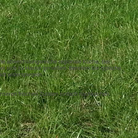
seine abwechslungsreiche regionale Küche. Bei
 bei sich zu Hause genießen. Bereiten Sie typische
dt widerspiegeln.
t unseren frischen Zutaten einfach nachkochen
.