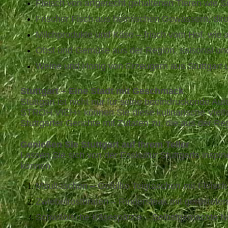
Fleisch von artgerecht gehaltenen Tieren wie 
Frischer Fisch aus heimischen Gewässern, dir
Milchprodukte und Käse – frisch vom Hof, wie 
Obst und Gemüse aus der Region, saisonal un
Weine und Honig von Erzeugern aus Stuttgart u
Stuttgart – Eine Stadt mit Geschmack
Stuttgart ist nicht nur für seine beeindruckende A
STROH VIEH
können Sie diese kulinarische Vielf
®
Stuttgarter Gerichte mit Zutaten zu, die aus der
Genießen Sie Stuttgart auf Ihrem Teller
Lassen Sie sich von der Esskultur Stuttgarts inspir
können
Maultaschen – Gefüllte Teigtaschen mit Fleisc
Zwiebelrostbraten – Rindersteak mit gerösteten 
Schwäbische Käsespätzle – Selbstgemachte Nu