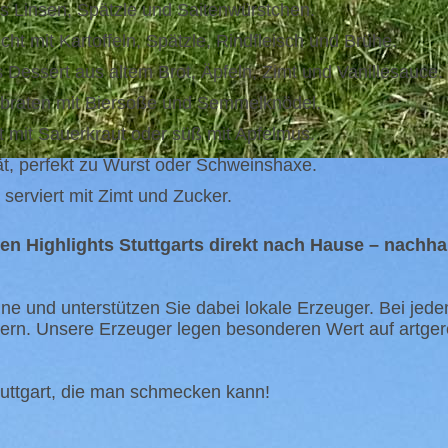
us Linsen, Spätzle und Saitenwürstchen.
ht mit Kartoffeln, Spätzle, Rindfleisch und Brühe.
s Dessert aus altem Brot, Äpfeln, Zimt und Vanillesauce.
braten mit Biersoße und Semmelknödel.
rt mit Sauerkraut oder süß mit Apfelmus.
ität, perfekt zu Wurst oder Schweinshaxe.
serviert mit Zimt und Zucker.
hen Highlights Stuttgarts direkt nach Hause – nachhal
ine und unterstützen Sie dabei lokale Erzeuger. Bei jede
rdern. Unsere Erzeuger legen besonderen Wert auf artg
tuttgart, die man schmecken kann!