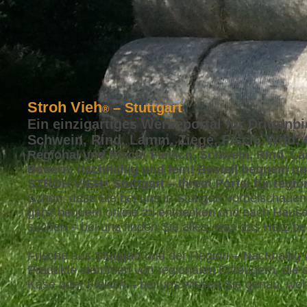
Stroh Vieh
– Stuttgart
®
Ein einzigartiges Werbeportal für Drittanbi
Schwein, Rind, Lamm, Ziege, Fisch, Wild,
Regional und frisch! Fleisch, Schwein, Rind, La
Bauern, nachhaltig und fein! Bestell bequem un
STROH VIEH
Stuttgart – Ihrem Portal für regi
®
Schön, dass Sie bei uns in Stuttgart vorbeischau
ganz bequem online zu entdecken und nach Hause z
suchen – bei uns finden Sie alles, was das Herz be
Frische aus Stuttgart und der Region – Nachhaltig 
Produkte stammen von regionalen Erzeugern, die 
Käse oder Fleisch – bei uns wissen Sie genau, wo