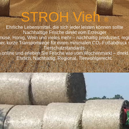
S
TROH
Vieh
®
Ehrliche Lebensmittel, die sich jeder leisten können sollte
Nachhaltige Frische direkt vom Erzeuger
emüse, Honig, Wein und vieles mehr – nachhaltig produziert, r
ger, kurze Transportwege für einen minimalen CO₂-Fußabdruck s
Tierschutzstandards.
 online und erleben Sie Frische wie vom Wochenmarkt – direkt
Ehrlich. Nachhaltig. Regional. Tierwohlgerecht.