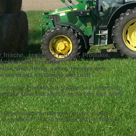
r frische, regionale Fleisch, Produkte,
vom Hof und Erzeuger!
emüse, Wein, Honig, Kaffee, Tee alles vom
ine Marktplatz mit Genuss und Lust!
alt regionaler Produkte aus Stuttgart und Umgebung
omatischen Käse, knackiges Gemüse oder edle Weine
 und Regionalität auf modernen Genuss. Unsere
 auszeichnen. Egal ob frisches Obst und Gemüse,