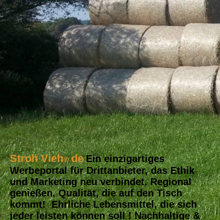
Stroh Vieh
de
Ein einzigartiges
®
Werbeportal für Drittanbieter, das Ethik
und Marketing neu verbindet. Regional
genießen. Qualität, die auf den Tisch
kommt! Ehrliche Lebensmittel, die sich
jeder leisten können soll ! Nachhaltige &