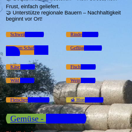
Frust, einfach geliefert.
🤝 Unterstütze regionale Bauern – Nachhaltigkeit
beginnt vor Ort!
Schweine Shop
Rinder Shop
Lamm Schaf Ziegen
Geflügel Shop
Shop
Käse Shop
Fisch Shop
Wild Shop
Wein Shop
Fleischersatz Shop
🍯 Honig Shop
Gemüse - Obst Shop