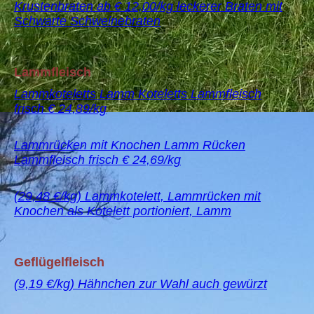
Krustenbraten ab € 12,00/kg leckerer Braten mit
Schwarte Schweinebraten
Lammfleisch
Lammkoteletts Lamm Koteletts Lammfleisch
frisch € 24,89/kg
Lammrücken mit Knochen Lamm Rücken
Lammfleisch frisch € 24,69/kg
(29,48 €/kg) Lammkotelett, Lammrücken mit
Knochen als Kotelett portioniert, Lamm
Geflügelfleisch
(9,19 €/kg) Hähnchen zur Wahl auch gewürzt