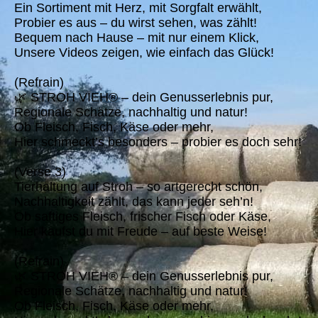
Ein Sortiment mit Herz, mit Sorgfalt erwählt,
Probier es aus – du wirst sehen, was zählt!
Bequem nach Hause – mit nur einem Klick,
Unsere Videos zeigen, wie einfach das Glück!
(Refrain)
🌿 STROH VIEH® – dein Genusserlebnis pur,
Regionale Schätze, nachhaltig und natur!
Ob Fleisch, Fisch, Käse oder mehr,
Hier schmeckt’s besonders – probier es doch sehr!
(Verse 3)
Tierhaltung auf Stroh – so artgerecht schön,
Nachhaltigkeit zählt, das kann jeder seh’n!
Ob saftiges Fleisch, frischer Fisch oder Käse,
Hier kaufst du mit Freude – auf beste Weise!
(Refrain)
🌿 STROH VIEH® – dein Genusserlebnis pur,
Regionale Schätze, nachhaltig und natur!
Ob Fleisch, Fisch, Käse oder mehr,