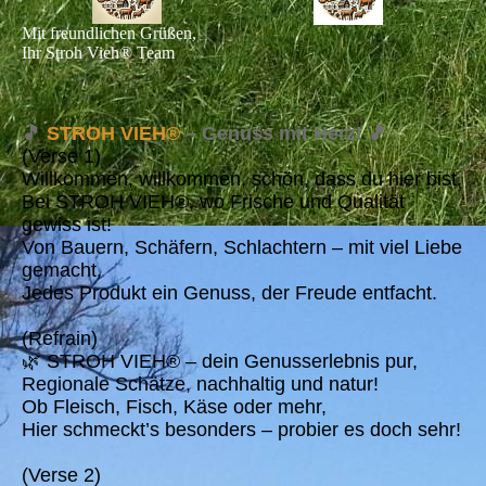
Mit freundlichen Grüßen,
Ihr Stroh Vieh® Team
🎵
STROH VIEH®
– Genuss mit Herz! 🎵
(Verse 1)
Willkommen, willkommen, schön, dass du hier bist,
Bei STROH VIEH®, wo Frische und Qualität
gewiss ist!
Von Bauern, Schäfern, Schlachtern – mit viel Liebe
gemacht,
Jedes Produkt ein Genuss, der Freude entfacht.
(Refrain)
🌿 STROH VIEH® – dein Genusserlebnis pur,
Regionale Schätze, nachhaltig und natur!
Ob Fleisch, Fisch, Käse oder mehr,
Hier schmeckt’s besonders – probier es doch sehr!
(Verse 2)