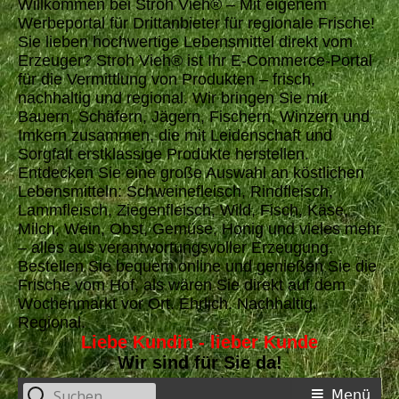
Willkommen bei Stroh Vieh® – Mit eigenem
Werbeportal für Drittanbieter für regionale Frische!
Sie lieben hochwertige Lebensmittel direkt vom
Erzeuger? Stroh Vieh® ist Ihr E-Commerce-Portal
für die Vermittlung von Produkten – frisch,
nachhaltig und regional. Wir bringen Sie mit
Bauern, Schäfern, Jägern, Fischern, Winzern und
Imkern zusammen, die mit Leidenschaft und
Sorgfalt erstklassige Produkte herstellen.
Entdecken Sie eine große Auswahl an köstlichen
Lebensmitteln: Schweinefleisch, Rindfleisch,
Lammfleisch, Ziegenfleisch, Wild, Fisch, Käse,
Milch, Wein, Obst, Gemüse, Honig und vieles mehr
– alles aus verantwortungsvoller Erzeugung.
Bestellen Sie bequem online und genießen Sie die
Frische vom Hof, als wären Sie direkt auf dem
Wochenmarkt vor Ort. Ehrlich. Nachhaltig.
Regional.
Liebe Kundin - lieber Kunde
Wir sind für Sie da!