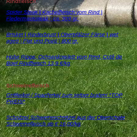
Rindfleisch
Spider Steak | Kachelfleisch vom Rind |
Fledermaussteak | ca. 300 gr.
Brisket | Rinderbrust | Oberpfälzer Färse | wet
aged | Flat und Point | 800 gr.
Hohe Rippe, Ochsenkotelett vom Rind, Cotê de
Boef Rindfleisch 13,9 €/kg
Schweinefleisch
Grillferkel / Spanferkel zum selber braten! *TOP
PREIS*
Schnitzel Schweineschnitzel aus der Oberschale
Schweinefleisch ab € 16,00/kg