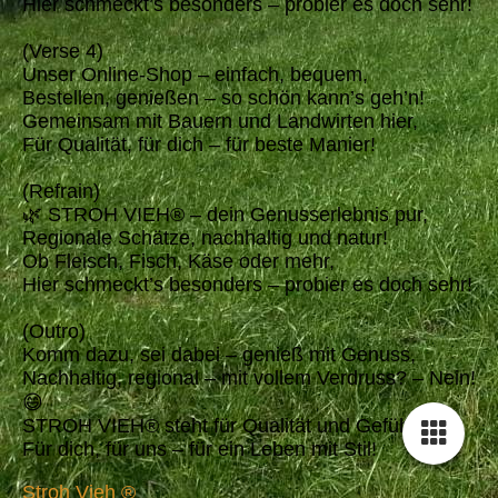
Hier schmeckt’s besonders – probier es doch sehr!
(Verse 4)
Unser Online-Shop – einfach, bequem,
Bestellen, genießen – so schön kann’s geh’n!
Gemeinsam mit Bauern und Landwirten hier,
Für Qualität, für dich – für beste Manier!
(Refrain)
🌿 STROH VIEH® – dein Genusserlebnis pur,
Regionale Schätze, nachhaltig und natur!
Ob Fleisch, Fisch, Käse oder mehr,
Hier schmeckt’s besonders – probier es doch sehr!
(Outro)
Komm dazu, sei dabei – genieß mit Genuss,
Nachhaltig, regional – mit vollem Verdruss? – Nein!
😄
STROH VIEH® steht für Qualität und Gefühl,
Für dich, für uns – für ein Leben mit Stil!
Stroh Vieh ®