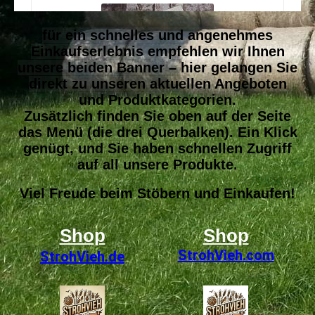
für ein schnelles und angenehmes
Einkaufserlebnis empfehlen wir Ihnen
unsere beiden Banner – hier gelangen Sie
direkt zu unseren aktuellen Angeboten
und Produktkategorien.
Zusätzlich finden Sie oben auf der Seite
das Menü (die drei Querbalken). Ein Klick
genügt, und Sie haben schnellen Zugriff
auf all unsere Produkte.
Viel Freude beim Stöbern und Einkaufen!
Shop
Shop
StrohVieh
.com
StrohVieh.de