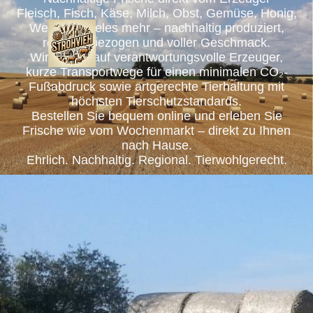
Fleisch, Fisch, Käse, Milch, Obst, Gemüse, Honig,
Wein und vieles mehr – nachhaltig produziert,
regional bezogen und voller Geschmack.
Wir setzen auf verantwortungsvolle Erzeuger,
kurze Transportwege für einen minimalen CO₂-
Fußabdruck sowie artgerechte Tierhaltung mit
höchsten Tierschutzstandards.
Bestellen Sie bequem online und erleben Sie
Frische wie vom Wochenmarkt – direkt zu Ihnen
nach Hause.
Ehrlich. Nachhaltig. Regional. Tierwohlgerecht.