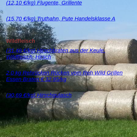
(12,10 €/kg) Flugente, Grillente
(15,70 €/kg) Truthahn, Pute Handelsklasse A
Wildfleisch
(31,49 €/kg) Hirschbraten aus der Keule.
Wildfleisch, Hirsch
2,0 kg Rehrücken Rücken vom Reh Wild Grillen
Essen Braten € 32,95/kg
(30,69 €/kg) Hirschgulasch