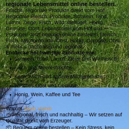
regionale Lebensmittel online bestellen.
Frische, regionale Produkte direkt vom Hof!
Regionale Fleisch, Produkte, Schwein, Rind,
Lamm, Ziege, Fisch, Wild, Geflügel, Honig,
Gemüse, Obst, Lebensmittel vom Hof und
Erzeuger! Jetzt bequem online bestellen
Fleisch,
Fisch, Milchprodukte, Obst, Honig, Gemüse, Obst,
& mehr – nachhaltig und regional.
Entdecke hochwertige Produkte wie:
Schwein, Rind, Lamm, Ziege und Wildfleisch
Fisch und Meeresfrüchte
Käse, Milch und andere Milchprodukte
Frisches Obst und Gemüse
Honig, Wein, Kaffee und Tee
Warum
Stroh Vieh
®
🌱 Regional, frisch und nachhaltig – Wir setzen auf
Qualität direkt vom Erzeuger.
📦 Bequem online bestellen – Kein Stress, kein