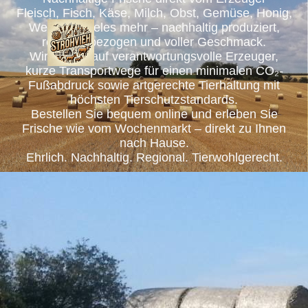
Fleisch, Fisch, Käse, Milch, Obst, Gemüse, Honig,
Wein und vieles mehr – nachhaltig produziert,
regional bezogen und voller Geschmack.
Wir setzen auf verantwortungsvolle Erzeuger,
kurze Transportwege für einen minimalen CO₂-
Fußabdruck sowie artgerechte Tierhaltung mit
höchsten Tierschutzstandards.
Bestellen Sie bequem online und erleben Sie
Frische wie vom Wochenmarkt – direkt zu Ihnen
nach Hause.
Ehrlich. Nachhaltig. Regional. Tierwohlgerecht.