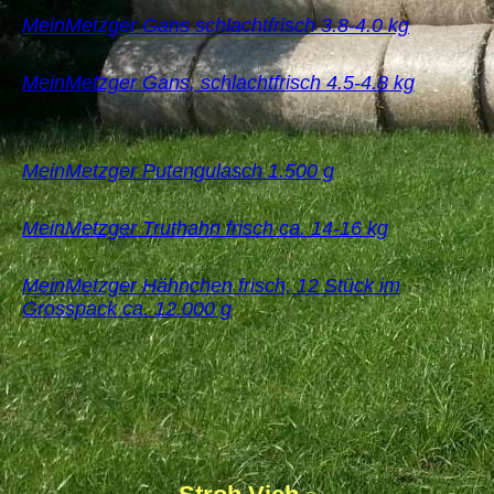
MeinMetzger Gans schlachtfrisch 3.8-4.0 kg
MeinMetzger Gans, schlachtfrisch 4.5-4.8 kg
MeinMetzger Putengulasch 1.500 g
MeinMetzger Truthahn frisch ca. 14-16 kg
MeinMetzger Hähnchen frisch, 12 Stück im
Grosspack ca. 12.000 g