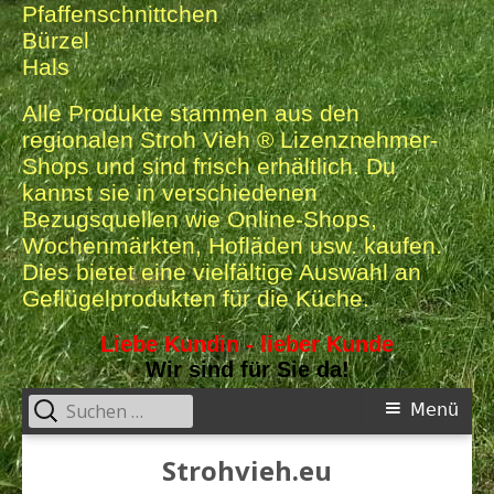
Pfaffenschnittchen
Bürzel
Hals
Alle Produkte stammen aus den
regionalen Stroh Vieh ® Lizenznehmer-
Shops und sind frisch erhältlich. Du
kannst sie in verschiedenen
Bezugsquellen wie Online-Shops,
Wochenmärkten, Hofläden usw. kaufen.
Dies bietet eine vielfältige Auswahl an
Geflügelprodukten für die Küche.
Liebe Kundin - lieber Kunde
Wir sind für Sie da!