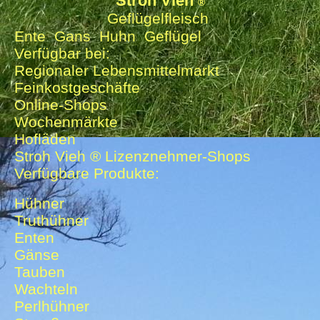
Stroh Vieh
®
Geflügelfleisch
Ente Gans Huhn Geflügel
Verfügbar bei:
Regionaler Lebensmittelmarkt
Feinkostgeschäfte
Online-Shops
Wochenmärkte
Hofläden
Stroh Vieh ® Lizenznehmer-Shops
Verfügbare Produkte:
Hühner
Truthühner
Enten
Gänse
Tauben
Wachteln
Perlhühner