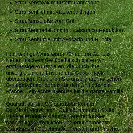
Straußensteak mit Pfefferrahmsoße
Straußenfilet mit Kräuterseitlingen
Straußenspieße vom Grill
Straußenmedaillons mit Balsamico-Reduktion
Straußenburger mit Avocado und Rucola
Hochwertige Wurstwaren für echten Genuss
Neben frischem Geflügelfleisch bieten wir
erstklassige Wurstwaren, die durch ihre
unvergleichliche Frische und Geschmack
überzeugen. Probieren Sie unsere aromatischen
Geflügelwürste, perfekt für den Grill oder die
Pfanne – ein echter Genuss für die ganze Familie!
Qualität, auf die Sie vertrauen können
Bei Stroh Vieh® steht Qualität an erster Stelle.
Unsere Produkte stammen aus regionaler,
nachhaltiger Produktion und erfüllen höchste
Standards in Geschmack, Tierwohl und Frische.