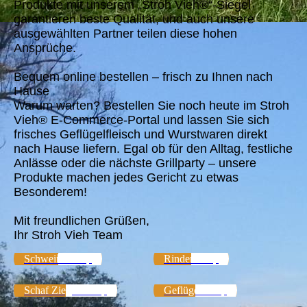
Produkte mit unserem „Stroh Vieh®“-Siegel
garantieren beste Qualität, und auch unsere
ausgewählten Partner teilen diese hohen
Ansprüche.
Bequem online bestellen – frisch zu Ihnen nach
Hause
Warum warten? Bestellen Sie noch heute im Stroh
Vieh® E-Commerce-Portal und lassen Sie sich
frisches Geflügelfleisch und Wurstwaren direkt
nach Hause liefern. Egal ob für den Alltag, festliche
Anlässe oder die nächste Grillparty – unsere
Produkte machen jedes Gericht zu etwas
Besonderem!
Mit freundlichen Grüßen,
Ihr Stroh Vieh Team
Schweine Shop
Rinder Shop
Schaf Ziegen Shop
Geflügel Shop