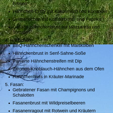
Erbsen
Hähnchen-Curry mit Kokosmilch und Koriander
Grillhähnchen mit Kräuterbutter und Paprika
Gefüllte Hähnchenbrust mit Mozzarella und
Tomaten
4. Hähnchen:
BBQ-Hähnchenschenkel mit Maiskolben
Hähnchenbrust in Senf-Sahne-Soße
Panierte Hähnchenstreifen mit Dip
Zitronen-Knoblauch-Hähnchen aus dem Ofen
Hähnchenfilets in Kräuter-Marinade
5. Fasan:
Gebratener Fasan mit Champignons und
Schalotten
Fasanenbrust mit Wildpreiselbeeren
Fasanenragout mit Rotwein und Kräutern