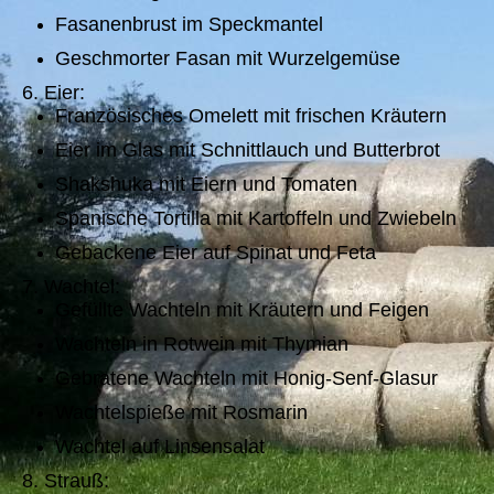
Fasanenbrust im Speckmantel
Geschmorter Fasan mit Wurzelgemüse
6. Eier:
Französisches Omelett mit frischen Kräutern
Eier im Glas mit Schnittlauch und Butterbrot
Shakshuka mit Eiern und Tomaten
Spanische Tortilla mit Kartoffeln und Zwiebeln
Gebackene Eier auf Spinat und Feta
7. Wachtel:
Gefüllte Wachteln mit Kräutern und Feigen
Wachteln in Rotwein mit Thymian
Gebratene Wachteln mit Honig-Senf-Glasur
Wachtelspieße mit Rosmarin
Wachtel auf Linsensalat
8. Strauß: