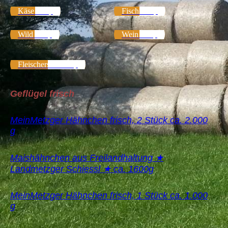
Käse Shop
Fisch Shop
Wild Shop
Wein Shop
Fleischersatz Shop
Geflügel frisch
MeinMetzger Hähnchen frisch, 2 Stück ca. 2.000
g
Maishähnchen aus Freilandhaltung ★
Landmetzger Schiessl ★ ca. 1600g
MeinMetzger Hähnchen frisch, 1 Stück ca. 1.000
g