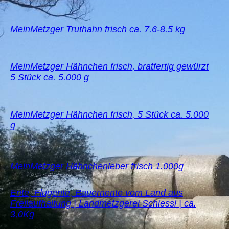
MeinMetzger Truthahn frisch ca. 7.6-8.5 kg
MeinMetzger Hähnchen frisch, bratfertig gewürzt
5 Stück ca. 5.000 g
MeinMetzger Hähnchen frisch, 5 Stück ca. 5.000
g
MeinMetzger Hähnchenleber frisch 1.000g
Ente, Flugente, Bauernente vom Land aus
Freilaufhaltung | Landmetzgerei Schiessl | ca.
3,0Kg