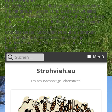
und Erzeuger!
Entdecken Sie die Vielfalt an Geflügelprodukten,
die mit größter Sorgfalt und Liebe zur Qualität
ausgewählt werden. Ob saftiges Huhn, zarte Ente
oder aromatisches Wildgeflügel – bei Strohvieh
finden Sie alles, was Ihr Gaumen begehrt.
Und das Beste: StrohVieh Produkte stammen
größtenteils aus regionaler, nachhaltiger
Landwirtschaft. Geflügel Hof und besser geht es
kaum!