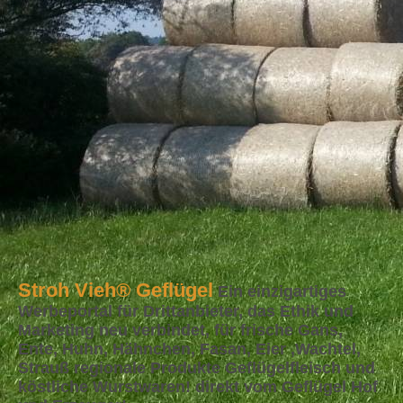
Stroh Vieh®
Geflügel
Ein einzigartiges
Werbeportal für Drittanbieter, das Ethik und
Marketing neu verbindet, für frische Gans,
Ente, Huhn, Hähnchen, Fasan, Eier ,Wachtel,
Strauß regionale Produkte Geflügelfleisch und
köstliche Wurstwaren! direkt vom Geflügel Hof