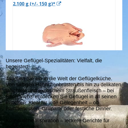
Unsere Geflügel-Spezialitäten: Vielfalt, die
begeistert!
Tauchen Sie ein in die Welt der Geflügelküche.
Von saftigen Hähnchenbrüsten bis hin zu delikaten
Wachteln und exotischem Straußenfleisch – bei
Stroh Vieh® entdecken Sie Geflügel in all seinen
Facetten. Ideal für jede Gelegenheit – ob
Familienessen, Grillparty oder festliche Dinner.
Kulinarische Inspiration – leckere Gerichte für
jedes Geflügel: