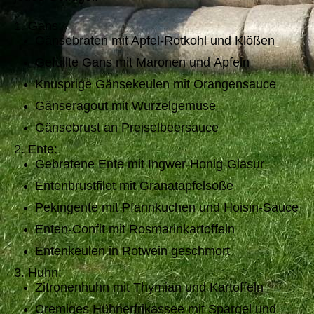
1. Gans:
Gänsebraten mit Apfel-Rotkohl und Klößen
Gefüllte Gans mit Maronen und Äpfeln
Knusprige Gänsekeulen mit Orangensauce
Gänseragout mit Wurzelgemüse
Gänsebrust an Preiselbeersauce
2. Ente:
Gebratene Ente mit Ingwer-Honig-Glasur
Entenbrustfilet mit Granatapfelsoße
Pekingente mit Pfannkuchen und Hoisin-Sauce
Enten-Confit mit Rosmarinkartoffeln
Entenkeulen in Rotwein geschmort
3. Huhn:
Zitronenhuhn mit Thymian und Kartoffeln
Cremiges Hühnerfrikassee mit Spargel und