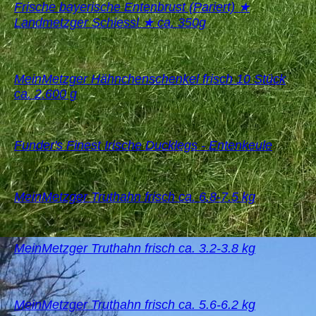
Frische bayerische Entenbrust (Pariert) ★
Landmetzger Schiessl ★ ca. 350g
MeinMetzger Hähnchenschenkel frisch 10 Stück
ca. 2.600 g
Funder's Finest Irische Ducklegs - Entenkeule
MeinMetzger Truthahn frisch ca. 6.8-7.5 kg
MeinMetzger Truthahn frisch ca. 3.2-3.8 kg
MeinMetzger Truthahn frisch ca. 5.6-6.2 kg