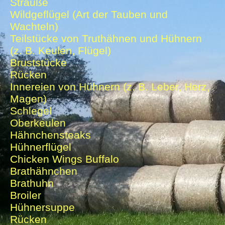
Strauße
Wildgeflügel (Art der Tauben und
Wachteln)
Teilstücke von Truthähnen und Hühnern
(z. B. Keulen, Flügel)
Bruststücke
Rücken
Innereien von Hühnern (z. B. Leber, Herz,
Magen)
Schlegel
Oberkeulen
Hähnchensteaks
Hühnerflügel
Chicken Wings Buffalo
Brathähnchen
Brathuhn
Broiler
Hühnersuppe
Rücken