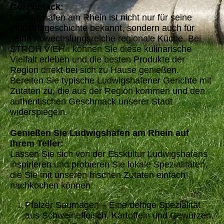
Geschmack:
Ludwigshafen am Rhein ist nicht nur für seine
Industriegeschichte bekannt, sondern auch für
seine abwechslungsreiche regionale Küche. Bei
STROH VIEH
können Sie diese kulinarische
®
Vielfalt erleben und die besten Produkte der
Region direkt bei sich zu Hause genießen.
Bereiten Sie typische Ludwigshafener Gerichte mit
Zutaten zu, die aus der Region kommen und den
authentischen Geschmack unserer Stadt
widerspiegeln.
Genießen Sie Ludwigshafen am Rhein auf
Ihrem Teller:
Lassen Sie sich von der Esskultur Ludwigshafens
inspirieren und probieren Sie lokale Spezialitäten,
die Sie mit unseren frischen Zutaten einfach
nachkochen können:
Pfälzer Saumagen – Eine deftige Spezialität
aus Schweinefleisch, Kartoffeln und Gewürzen,