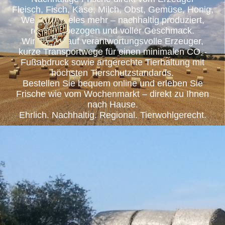
Fleisch, Fisch, Käse, Milch, Obst, Gemüse, Honig,
Wein und vieles mehr – nachhaltig produziert,
regional bezogen und voller Geschmack.
Wir setzen auf verantwortungsvolle Erzeuger,
kurze Transportwege für einen minimalen CO₂-
Fußabdruck sowie artgerechte Tierhaltung mit
höchsten Tierschutzstandards.
Bestellen Sie bequem online und erleben Sie
Frische wie vom Wochenmarkt – direkt zu Ihnen
nach Hause.
Ehrlich. Nachhaltig. Regional. Tierwohlgerecht.