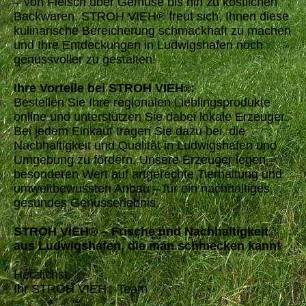
– von Fleisch über Gemüse bis hin zu köstlichen
Backwaren. STROH VIEH® freut sich, Ihnen diese
kulinarische Bereicherung schmackhaft zu machen
und Ihre Entdeckungen in Ludwigshafen noch
genussvoller zu gestalten!
Ihre Vorteile bei STROH VIEH
:
®
Bestellen Sie Ihre regionalen Lieblingsprodukte
online und unterstützen Sie dabei lokale Erzeuger.
Bei jedem Einkauf tragen Sie dazu bei, die
Nachhaltigkeit und Qualität in Ludwigshafen und
Umgebung zu fördern. Unsere Erzeuger legen
besonderen Wert auf artgerechte Tierhaltung und
umweltbewussten Anbau – für ein nachhaltiges,
gesundes Genusserlebnis.
STROH VIEH® – Frische und Nachhaltigkeit
aus Ludwigshafen, die man schmecken kann!
Herzlichst,
Ihr STROH VIEH
-Team
®