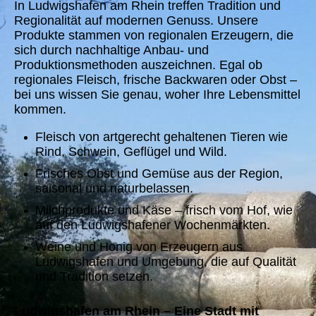
In Ludwigshafen am Rhein treffen Tradition und
Regionalität auf modernen Genuss. Unsere
Produkte stammen von regionalen Erzeugern, die
sich durch nachhaltige Anbau- und
Produktionsmethoden auszeichnen. Egal ob
regionales Fleisch, frische Backwaren oder Obst –
bei uns wissen Sie genau, woher Ihre Lebensmittel
kommen.
Fleisch von artgerecht gehaltenen Tieren wie
Rind, Schwein, Geflügel und Wild.
Frisches Obst und Gemüse aus der Region,
saisonal und naturbelassen.
Milchprodukte und Käse – frisch vom Hof, wie
auf den Ludwigshafener Wochenmärkten.
Weine und Honig von Erzeugern aus
Ludwigshafen und Umgebung, die auf Qualität
und Tradition setzen.
Ludwigshafen am Rhein – Eine Stadt mit