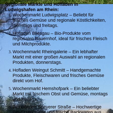
Regionale Märkte und Hofläden in
Ludwigshafen am Rhein:
Wochenmarkt Ludwigsplatz – Beliebt für
frisches Gemüse und regionale Köstlichkeiten,
dienstags und freitags.
Hofladen Bliesgau – Bio-Produkte vom
regionalen Bauernhof, ideal für frisches Fleisch
und Milchprodukte.
Wochenmarkt Rheingalerie – Ein lebhafter
Markt mit einer großen Auswahl an regionalen
Produkten, donnerstags.
Hofladen Weingut Schmitt – Handgemachte
Produkte, Fleischwaren und frisches Gemüse
direkt vom Hof.
Wochenmarkt Hemshofpark – Ein beliebter
Markt mit frischem Obst und Gemüse, montags
und freitags.
Biohofladen Speyerer Straße – Hochwertige
Bio-Erzeugnisse und frische Backwaren aus