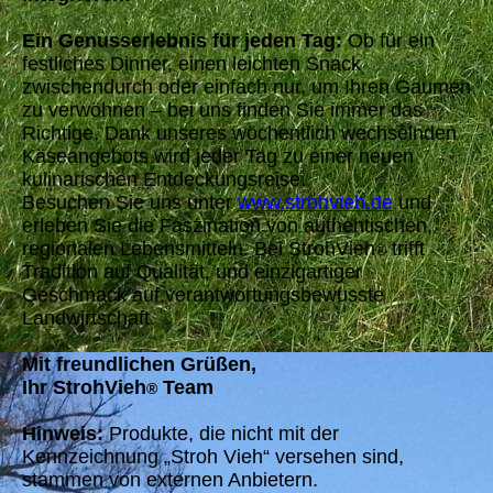
Ein Genusserlebnis für jeden Tag:
Ob für ein
festliches Dinner, einen leichten Snack
zwischendurch oder einfach nur, um Ihren Gaumen
zu verwöhnen – bei uns finden Sie immer das
Richtige. Dank unseres wöchentlich wechselnden
Käseangebots wird jeder Tag zu einer neuen
kulinarischen Entdeckungsreise.
Besuchen Sie uns unter
www.strohvieh.de
und
erleben Sie die Faszination von authentischen,
regionalen Lebensmitteln. Bei StrohVieh
trifft
®
Tradition auf Qualität, und einzigartiger
Geschmack auf verantwortungsbewusste
Landwirtschaft.
Mit freundlichen Grüßen,
Ihr StrohVieh
Team
®
Hinweis:
Produkte, die nicht mit der
Kennzeichnung „Stroh Vieh“ versehen sind,
stammen von externen Anbietern.