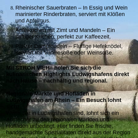
Rheinischer Sauerbraten – In Essig und Wein
marinierter Rinderbraten, serviert mit Klößen
und Apfelmus.
Apfelkuchen mit Zimt und Mandeln – Ein
saftiger Kuchen, perfekt zur Kaffeezeit.
Pfälzer Dampfnudeln – Fluffige Hefeknödel,
serviert mit Vanillesoße oder Weinsoße.
Mit STROH VIEH
holen Sie sich die
®
kulinarischen Highlights Ludwigshafens direkt
nach Hause – nachhaltig und regional.
Regionale Märkte und Hofläden in
Ludwigshafen am Rhein – Ein Besuch lohnt
sich!
Wenn Sie in Ludwigshafen sind, lohnt sich ein
Abstecher zu den regionalen Märkten und
Hofläden unbedingt. Hier finden Sie frische,
handgemachte Spezialitäten direkt aus der Region