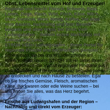
Obst, Lebensmittel vom Hof und Erzeuger!
Regional und frisch! Fleisch, Schwein, Rind,
Lamm, Ziege, Fisch, Wild, Fisch, Käse, Milch,
Obst, Gemüse, Wein, Honig, Kaffee, Tee alles
vom Bauern, nachhaltig und fein! Bestell
bequem und ohne Frust, bei Stroh Vieh
Ludwigshafen – deinem online Marktplatz mit
Genuss und Lust!
STROH VIEH
Ludwigshafen – Ihrem Portal für
®
regionale Frische und nachhaltigen Genuss!
Schön, dass Sie bei uns in Ludwigshafen am
Rhein vorbeischauen! STROH VIEH
bietet Ihnen
®
die Möglichkeit, die Vielfalt regionaler Produkte aus
Ludwigshafen und Umgebung ganz bequem online
zu entdecken und nach Hause zu bestellen. Egal
ob Sie frisches Gemüse, Fleisch, aromatischen
Käse, Backwaren oder edle Weine suchen – bei
uns finden Sie alles, was das Herz begehrt.
Frische aus Ludwigshafen und der Region –
Nachhaltig und direkt vom Erzeuger: