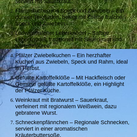
serviert mit Sauerkraut.
Flammkuchen mit Speck und Zwiebeln – Ein
dünner Teigfladen, belegt mit Crème fraîche,
Speck und Zwiebeln.
Ludwigshafener Leberknödel – Saftige
Leberknödel, traditionell mit Sauerkraut und
Kartoffelpüree.
Pfälzer Zwiebelkuchen – Ein herzhafter
Kuchen aus Zwiebeln, Speck und Rahm, ideal
im Herbst.
Gefüllte Kartoffelklöße – Mit Hackfleisch oder
Gemüse gefüllte Kartoffelklöße, ein Highlight
der Pfälzer Küche.
Weinkraut mit Bratwurst – Sauerkraut,
verfeinert mit regionalem Weißwein, dazu
gebratene Wurst.
Schneckenpfännchen – Regionale Schnecken,
serviert in einer aromatischen
Kräuterbuttersoße.