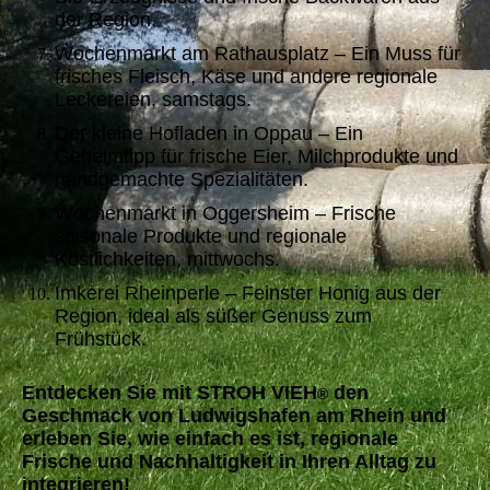
der Region.
Wochenmarkt am Rathausplatz – Ein Muss für
frisches Fleisch, Käse und andere regionale
Leckereien, samstags.
Der kleine Hofladen in Oppau – Ein
Geheimtipp für frische Eier, Milchprodukte und
handgemachte Spezialitäten.
Wochenmarkt in Oggersheim – Frische
saisonale Produkte und regionale
Köstlichkeiten, mittwochs.
Imkerei Rheinperle – Feinster Honig aus der
Region, ideal als süßer Genuss zum
Frühstück.
Entdecken Sie mit STROH VIEH
den
®
Geschmack von Ludwigshafen am Rhein und
erleben Sie, wie einfach es ist, regionale
Frische und Nachhaltigkeit in Ihren Alltag zu
integrieren!