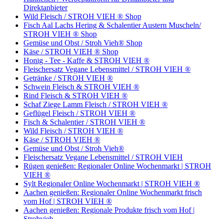
Direktanbieter
Wild Fleisch / STROH VIEH ® Shop
Fisch Aal Lachs Hering & Schalentier Austern Muscheln/
STROH VIEH ® Shop
Gemüse und Obst / Stroh Vieh® Shop
Käse / STROH VIEH ® Shop
Honig - Tee - Kaffe & STROH VIEH ®
Fleischersatz Vegane Lebensmittel / STROH VIEH ®
Getränke / STROH VIEH ®
Schwein Fleisch & STROH VIEH ®
Rind Fleisch & STROH VIEH ®
Schaf Ziege Lamm Fleisch / STROH VIEH ®
Geflügel Fleisch / STROH VIEH ®
Fisch & Schalentier / STROH VIEH ®
Wild Fleisch / STROH VIEH ®
Käse / STROH VIEH ®
Gemüse und Obst / Stroh Vieh®
Fleischersatz Vegane Lebensmittel / STROH VIEH
Rügen genießen: Regionaler Online Wochenmarkt | STROH
VIEH ®
Sylt Regionaler Online Wochenmarkt | STROH VIEH ®
Aachen genießen: Regionaler Online Wochenmarkt frisch
vom Hof | STROH VIEH ®
Aachen genießen: Regionale Produkte frisch vom Hof |
Strohvieh