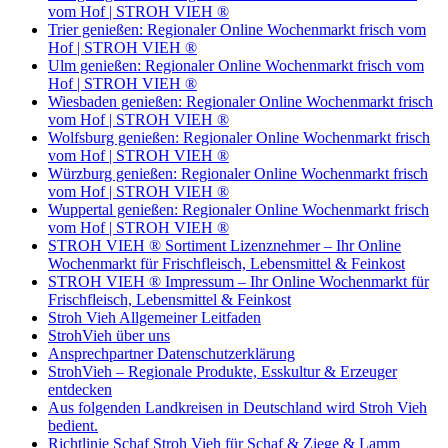
vom Hof | STROH VIEH ®
Trier genießen: Regionaler Online Wochenmarkt frisch vom
Hof | STROH VIEH ®
Ulm genießen: Regionaler Online Wochenmarkt frisch vom
Hof | STROH VIEH ®
Wiesbaden genießen: Regionaler Online Wochenmarkt frisch
vom Hof | STROH VIEH ®
Wolfsburg genießen: Regionaler Online Wochenmarkt frisch
vom Hof | STROH VIEH ®
Würzburg genießen: Regionaler Online Wochenmarkt frisch
vom Hof | STROH VIEH ®
Wuppertal genießen: Regionaler Online Wochenmarkt frisch
vom Hof | STROH VIEH ®
STROH VIEH ® Sortiment Lizenznehmer – Ihr Online
Wochenmarkt für Frischfleisch, Lebensmittel & Feinkost
STROH VIEH ® Impressum – Ihr Online Wochenmarkt für
Frischfleisch, Lebensmittel & Feinkost
Stroh Vieh Allgemeiner Leitfaden
StrohVieh über uns
Ansprechpartner Datenschutzerklärung
StrohVieh – Regionale Produkte, Esskultur & Erzeuger
entdecken
Aus folgenden Landkreisen in Deutschland wird Stroh Vieh
bedient.
Richtlinie Schaf Stroh Vieh für Schaf & Ziege & Lamm