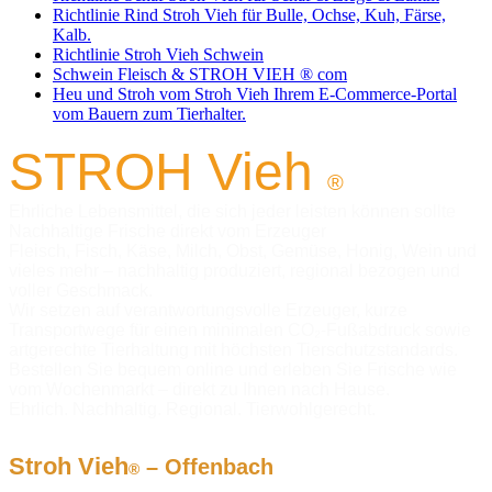
Richtlinie Rind Stroh Vieh für Bulle, Ochse, Kuh, Färse,
Kalb.
Richtlinie Stroh Vieh Schwein
Schwein Fleisch & STROH VIEH ® com
Heu und Stroh vom Stroh Vieh Ihrem E-Commerce-Portal
vom Bauern zum Tierhalter.
S
TROH
Vieh
®
Ehrliche Lebensmittel, die sich jeder leisten können sollte
Nachhaltige Frische direkt vom Erzeuger
Fleisch, Fisch, Käse, Milch, Obst, Gemüse, Honig, Wein und
vieles mehr – nachhaltig produziert, regional bezogen und
voller Geschmack.
Wir setzen auf verantwortungsvolle Erzeuger, kurze
Transportwege für einen minimalen CO₂-Fußabdruck sowie
artgerechte Tierhaltung mit höchsten Tierschutzstandards.
Bestellen Sie bequem online und erleben Sie Frische wie
vom Wochenmarkt – direkt zu Ihnen nach Hause.
Ehrlich. Nachhaltig. Regional. Tierwohlgerecht.
Stroh Vieh
– Offenbach
®