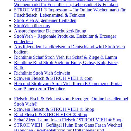
Wochenmarkt für Frischfleisch, Lebensmittel & Feinkost
STROH VIEH ® Impressum – Ihr Online Wochenmarkt für
Frischfleisch, Lebensmittel & Feinkost
Stroh Vieh Allgemeiner Leitfaden
StrohVieh über uns
Ansprechpartner Datenschutzerklärung
StrohVieh – Regionale Produkte, Esskultur & Erzeuger
entdecken
Aus folgenden Landkreisen in Deutschland wird Stroh Vieh
bedient.
Richtlinie Schaf Stroh Vieh für Schaf & Ziege & Lamm
Richtlinie Rind Stroh Vieh für Bulle, Ochse, Kuh, Färse,
Kalb.
Richtlinie Stroh Vieh Schwein
Schwein Fleisch & STROH VIEH ® com
Heu und Stroh vom Stroh Vieh Ihrem E-Commerce-Portal
vom Bauern zum Tierhalter.
Fleisch, Fisch & Feinkost vom Erzeuger | Online bestellen bei
Stroh Vieh®
Schwein Fleisch & STROH VIEH ® Shop
Rind Fleisch & STROH VIEH ® Shop
Schaf Ziege Lamm frisch Fleisch / STROH VIEH ® Shop
STROH VIEH | Geflügel Huhn Ente Gans Fasan Wachtel
Hähnchen / Werbeplattform für Drittanbieter und