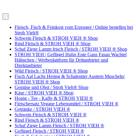
Fleisch, Fisch & Feinkost vom Erzeuger | Online bestellen bei
Stroh Vieh®
Schwein Fleisch & STROH VIEH ® Shop
Rind Fleisch & STROH VIEH ® Shop
Schaf Ziege Lamm frisch Fleisch / STROH VIEH ® Shop
STROH VIEH | Geflügel Huhn Ente Gans Fasan Wachtel
Hähnchen / Werbeplattform für Drittanbieter und
Direktanbieter
Wild Fleisch / STROH VIEH ® Shop
Fisch Aal Lachs Hering & Schalentier Austern Muscheln/
STROH VIEH ® Shop
Gemüse und Obst / Stroh Vieh® Shop
Käse / STROH VIEH ® Shop
Honig - Tee - Kaffe & STROH VIEH ®
Fleischersatz Vegane Lebensmittel / STROH VIEH ®
Getränke / STROH VIEH ®
Schwein Fleisch & STROH VIEH ®
Rind Fleisch & STROH VIEH ®
Schaf Ziege Lamm Fleisch / STROH VIEH ®
Geflügel Fleisch / STROH VIEH ®