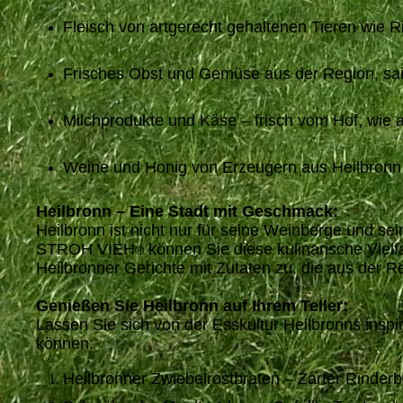
Fleisch von artgerecht gehaltenen Tieren wie R
Frisches Obst und Gemüse aus der Region, sai
Milchprodukte und Käse – frisch vom Hof, wie
Weine und Honig von Erzeugern aus Heilbronn 
Heilbronn – Eine Stadt mit Geschmack:
Heilbronn ist nicht nur für seine Weinberge und s
STROH VIEH
können Sie diese kulinarische Vielf
®
Heilbronner Gerichte mit Zutaten zu, die aus der
Genießen Sie Heilbronn auf Ihrem Teller:
Lassen Sie sich von der Esskultur Heilbronns inspi
können:
Heilbronner Zwiebelrostbraten – Zarter Rinderb