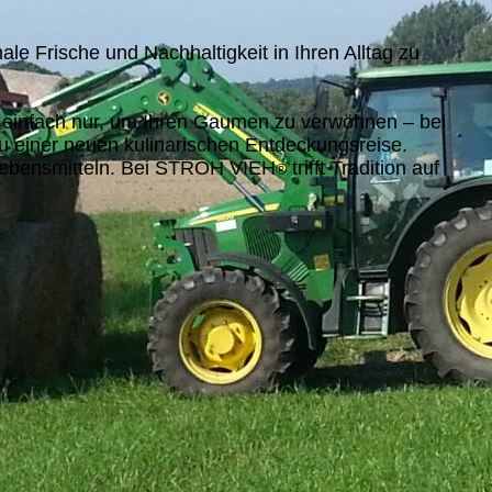
le Frische und Nachhaltigkeit in Ihren Alltag zu
r einfach nur, um Ihren Gaumen zu verwöhnen – bei
u einer neuen kulinarischen Entdeckungsreise.
 Lebensmitteln. Bei STROH VIEH
trifft Tradition auf
®