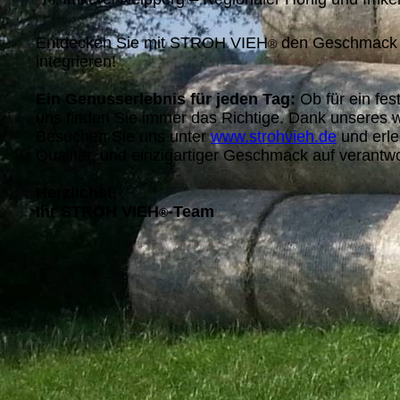
Entdecken Sie mit STROH VIEH
den Geschmack von
®
integrieren!
Ein Genusserlebnis für jeden Tag:
Ob für ein fes
uns finden Sie immer das Richtige. Dank unseres 
Besuchen Sie uns unter
www.strohvieh.de
und erle
Qualität, und einzigartiger Geschmack auf verantw
Herzlichst,
Ihr STROH VIEH
-Team
®