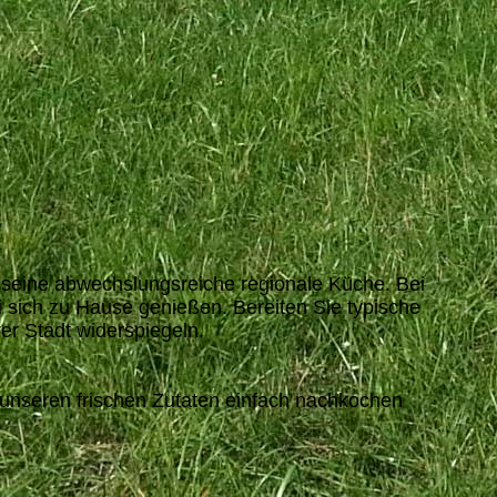
r seine abwechslungsreiche regionale Küche. Bei
i sich zu Hause genießen. Bereiten Sie typische
r Stadt widerspiegeln.
it unseren frischen Zutaten einfach nachkochen