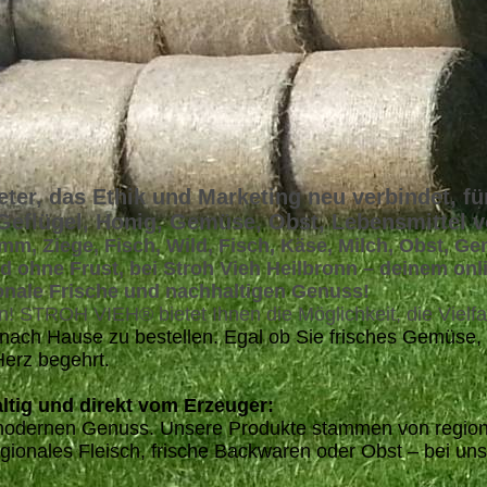
eter, das Ethik und Marketing neu verbindet, für
 Geflügel, Honig, Gemüse, Obst, Lebensmittel 
mm, Ziege, Fisch, Wild, Fisch, Käse, Milch, Obst, G
d ohne Frust, bei Stroh Vieh Heilbronn – deinem onl
ionale Frische und nachhaltigen Genuss!
n! STROH VIEH® bietet Ihnen die Möglichkeit, die Vielfa
 nach Hause zu bestellen. Egal ob Sie frisches Gemüse,
Herz begehrt.
ltig und direkt vom Erzeuger:
uf modernen Genuss. Unsere Produkte stammen von region
ionales Fleisch, frische Backwaren oder Obst – bei uns