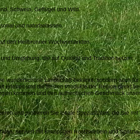
ind, Schwein, Geflügel und Wild.
sonal und naturbelassen.
 auf den Heilbronner Wochenmärkten.
und Umgebung, die auf Qualität und Tradition setzen.
eine wunderschöne Landschaft bekannt, sondern auch fü
alt erleben und die besten Produkte der Region direkt be
 Region kommen und den authentischen Geschmack unsere
rieren und probieren Sie lokale Spezialitäten, die Sie m
raten, serviert mit knusprigen Röstzwiebeln und Spätzle.