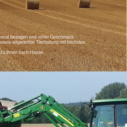
egional bezogen und voller Geschmack.
owie artgerechte Tierhaltung mit höchsten
 zu Ihnen nach Hause.