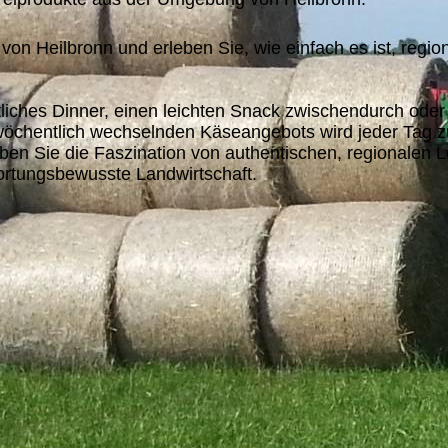
 Heilbronn und erleben Sie, wie einfach es ist, regiona
tliches Dinner, einen leichten Snack zwischendurch ode
wöchentlich wechselnden Käseangebots wird jeder Tag z
ben Sie die Faszination von authentischen, regionalen
ortungsbewusste Landwirtschaft.