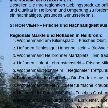
Ihre Vorteile bei STROH VIEH
:
®
Bestellen Sie Ihre regionalen Lieblingsprodukte onl
und Qualität in Heilbronn und Umgebung zu förder
ein nachhaltiges, gesundes Genusserlebnis.
STROH VIEH
– Frische und Nachhaltigkeit au
®
Regionale Märkte und Hofläden in Heilbronn:
Wochenmarkt am Kiliansplatz – Frisches Obst,
Hofladen Schlossgut Hohenbeilstein – Bio-Wein
Wochenmarkt Heilbronner Marktplatz – Ein tradit
Hofladen Hofgut Lehrensteinsfeld – Frische Mi
Wochenmarkt Sontheim – Regionaler Treffpunkt
Bioland Hofladen Laibach – Bio-Produkte aus n
Wochenmarkt in Flein – Ideal für frische Kräute
Hofladen der Familie Bühler – Frisches Obst un
Wochenmarkt Neckargartach – Ein kleiner, aber
Imkerei Neipperg – Regionaler Honig und Imke