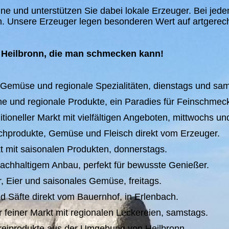
ine und unterstützen Sie dabei lokale Erzeuger. Bei jede
n. Unsere Erzeuger legen besonderen Wert auf artgerec
s Heilbronn, die man schmecken kann!
 Gemüse und regionale Spezialitäten, dienstags und sa
e und regionale Produkte, ein Paradies für Feinschmeck
ioneller Markt mit vielfältigen Angeboten, mittwochs und
lchprodukte, Gemüse und Fleisch direkt vom Erzeuger.
 mit saisonalen Produkten, donnerstags.
achhaltigem Anbau, perfekt für bewusste Genießer.
r, Eier und saisonales Gemüse, freitags.
d Säfte direkt vom Bauernhof, in Erlenbach.
 feiner Markt mit regionalen Leckereien, samstags.
reiprodukte aus der Umgebung von Heilbronn.