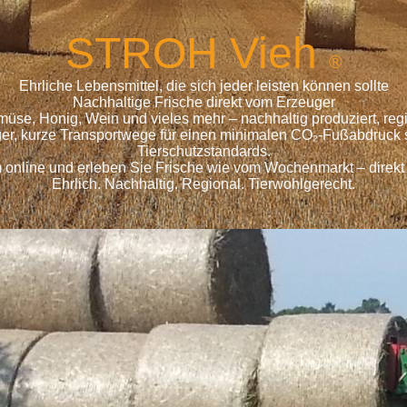
S
TROH
Vieh
®
Ehrliche Lebensmittel, die sich jeder leisten können sollte
Nachhaltige Frische direkt vom Erzeuger
emüse, Honig, Wein und vieles mehr – nachhaltig produziert, r
ger, kurze Transportwege für einen minimalen CO₂-Fußabdruck s
Tierschutzstandards.
 online und erleben Sie Frische wie vom Wochenmarkt – direkt
Ehrlich. Nachhaltig. Regional. Tierwohlgerecht.