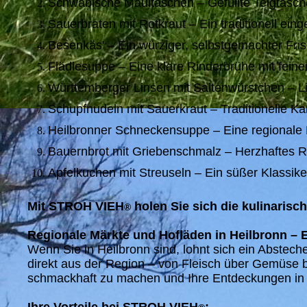
Schwäbische Maultaschen – Gefüllte Teigtaschen 
Sauerbraten mit Rotkraut – Ein traditionell ein
Besenkäs' – Ein würziger, selbstgemachter Frisc
Flädlesuppe – Eine klare Rinderbrühe mit feine
Württemberger Linsen mit Saitenwürstchen – Li
Schupfnudeln mit Sauerkraut – Traditionelle Kar
Heilbronner Schneckensuppe – Eine regionale D
Bauernbrot mit Griebenschmalz – Herzhaftes Ro
Apfelkuchen mit Streuseln – Ein süßer Klassike
Mit STROH VIEH
holen Sie sich die kulinarisc
®
Regionale Märkte und Hofläden in Heilbronn – E
Wenn Sie in Heilbronn sind, lohnt sich ein Abstech
direkt aus der Region – von Fleisch über Gemüse b
schmackhaft zu machen und Ihre Entdeckungen in H