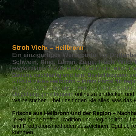
Stroh Vieh
– Heilbronn
®
Ein einzigartiges Werbeportal für Drittanbi
Schwein, Rind, Lamm, Ziege, Fisch, Wild,
Regional und frisch! Fleisch, Schwein, Rind, La
Bauern, nachhaltig und fein! Bestell bequem un
STROH VIEH
Heilbronn – Ihrem Portal für reg
®
Schön, dass Sie bei uns in Heilbronn vorbeischaue
Umgebung ganz bequem
online zu entdecken und
Weine suchen – bei uns finden Sie alles, was das 
Frische aus Heilbronn und der Region – Nachha
In Heilbronn treffen Tradition und Regionalität a
und Produktionsmethoden auszeichnen. Egal ob reg
kommen.