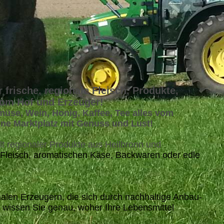
 frische, regionale Fleisch, Produkte,
vom Hof und Erzeuger!
emüse, Wein, Honig, Kaffee, Tee alles vom
ine Marktplatz mit Genuss und Lust!
lt regionaler Produkte aus Heilbronn und
 Fleisch, aromatischen Käse, Backwaren oder edle
alen Erzeugern, die sich durch nachhaltige Anbau-
 wissen Sie genau, woher Ihre Lebensmittel