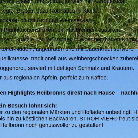
mit Fleisch und Spinat, serviert mit Kartoffelsalat.
gelegter Braten, dazu Rotkraut und Klöße.
hkäse, oft mit Brot und Wein serviert.
n Pfannkuchenstreifen, ein Heilbronner Klassiker.
nsen, Spätzle und Würstchen in einer herzhaften Kombi
toffel-Nudeln, angebraten und mit Sauerkraut serviert.
elikatesse, traditionell aus Weinbergschnecken zuberei
ggenbrot, serviert mit deftigen Schmalz und Kräutern.
r aus regionalen Äpfeln, perfekt zum Kaffee.
hen Highlights Heilbronns direkt nach Hause – nachha
in Besuch lohnt sich!
er zu den regionalen Märkten und Hofläden unbedingt. Hi
is hin zu köstlichen Backwaren. STROH VIEH® freut sic
eilbronn noch genussvoller zu gestalten!