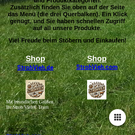
und Produktkategorien.
Zusätzlich finden Sie oben auf der Seite
das Menü (die drei Querbalken). Ein Klick
genügt, und Sie haben schnellen Zugriff
auf all unsere Produkte.
Viel Freude beim Stöbern und Einkaufen!
Shop
Shop
StrohVieh
.com
StrohVieh.de
Mit freundlichen Grüßen,
Ihr Stroh Vieh® Team
Ab 2025