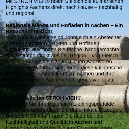
Mit STROH VIEH® holen Sie sich die kulinarischen
Highlights Aachens direkt nach Hause – nachhaltig
und regional.
Regionale Märkte und Hofläden in Aachen – Ein
Besuch lohnt sich!
Wenn Sie in Aachen sind, lohnt sich ein Abstecher
zu den regionalen Märkten und Hofläden
unbedingt. Hier finden Sie frische, handgemachte
Spezialitäten direkt aus der Region – von Fleisch
über Gemüse bis hin zu köstlichen Backwaren.
STROH VIEH® freut sich, Ihnen diese kulinarische
Bereicherung schmackhaft zu machen und Ihre
Entdeckungen in Aachen noch genussvoller zu
gestalten!
Ihre Vorteile bei STROH VIEH®:
Bestellen Sie Ihre regionalen Lieblingsprodukte
online und unterstützen Sie dabei lokale Erzeuger.
Bei jedem Einkauf tragen Sie dazu bei, die
Nachhaltigkeit und Qualität in Aachen und
Umgebung zu fördern. Unsere Erzeuger legen