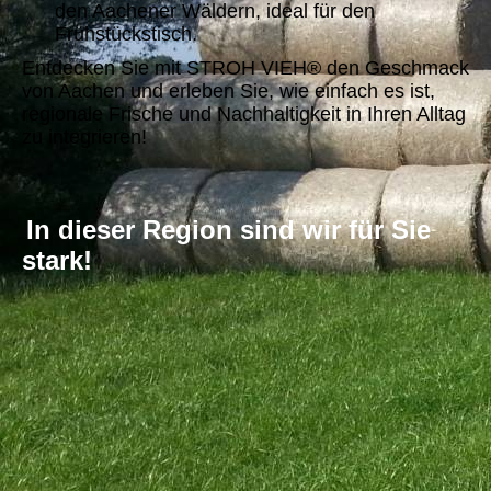
den Aachener Wäldern, ideal für den
Frühstückstisch.
Entdecken Sie mit STROH VIEH® den Geschmack
von Aachen und erleben Sie, wie einfach es ist,
regionale Frische und Nachhaltigkeit in Ihren Alltag
zu integrieren!
In dieser Region sind wir für Sie
stark!