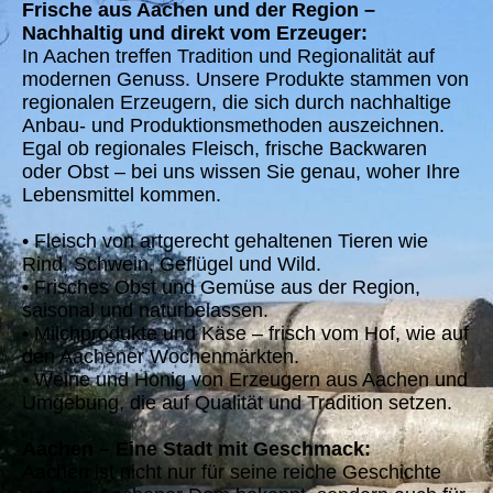
Frische aus Aachen und der Region –
Nachhaltig und direkt vom Erzeuger:
In Aachen treffen Tradition und Regionalität auf
modernen Genuss. Unsere Produkte stammen von
regionalen Erzeugern, die sich durch nachhaltige
Anbau- und Produktionsmethoden auszeichnen.
Egal ob regionales Fleisch, frische Backwaren
oder Obst – bei uns wissen Sie genau, woher Ihre
Lebensmittel kommen.
• Fleisch von artgerecht gehaltenen Tieren wie
Rind, Schwein, Geflügel und Wild.
• Frisches Obst und Gemüse aus der Region,
saisonal und naturbelassen.
• Milchprodukte und Käse – frisch vom Hof, wie auf
den Aachener Wochenmärkten.
• Weine und Honig von Erzeugern aus Aachen und
Umgebung, die auf Qualität und Tradition setzen.
Aachen – Eine Stadt mit Geschmack:
Aachen ist nicht nur für seine reiche Geschichte