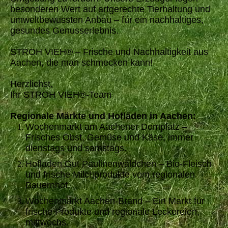
besonderen Wert auf artgerechte Tierhaltung und
umweltbewussten Anbau – für ein nachhaltiges,
gesundes Genusserlebnis.
STROH VIEH® – Frische und Nachhaltigkeit aus
Aachen, die man schmecken kann!
Herzlichst,
Ihr STROH VIEH®-Team
Regionale Märkte und Hofläden in Aachen:
Wochenmarkt am Aachener Domplatz –
Frisches Obst, Gemüse und Käse, immer
dienstags und samstags.
Hofladen Gut Paulinenwäldchen – Bio-Fleisch
und frische Milchprodukte vom regionalen
Bauernhof.
Wochenmarkt Aachen-Brand – Ein Markt für
frische Produkte und regionale Leckereien,
mittwochs.