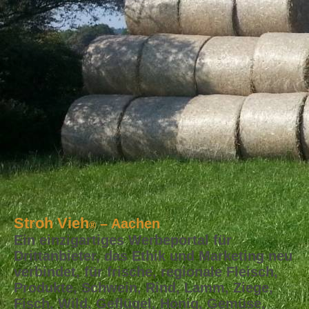
Stroh Vieh
– Aachen
®
Ein einzigartiges Werbeportal für
Drittanbieter, das Ethik und Marketing neu
verbindet, für frische, regionale Fleisch,
Produkte, Schwein, Rind, Lamm, Ziege,
Fisch, Wild, Geflügel, Honig, Gemüse,