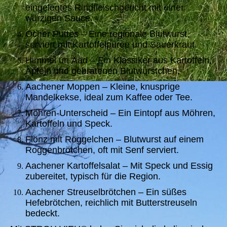
eingelegtes Rindfleischgericht mit einer
würzigen Sauce.
Öcher Puttes – Eine regionale Blutwurst,
serviert mit Kartoffelpüree und Sauerkraut.
Himmel un Ääd – Ein Klassiker aus Kartoffeln,
Äpfeln und gebratenen Blutwürstchen.
Aachener Moppen – Kleine, knusprige
Mandelkekse, ideal zum Kaffee oder Tee.
Möhren-Unterscheid – Ein Eintopf aus Möhren,
Kartoffeln und Speck.
Flönz mit Röggelchen – Blutwurst auf einem
Roggenbrötchen, oft mit Senf serviert.
Aachener Kartoffelsalat – Mit Speck und Essig
zubereitet, typisch für die Region.
Aachener Streuselbrötchen – Ein süßes
Hefebrötchen, reichlich mit Butterstreuseln
bedeckt.