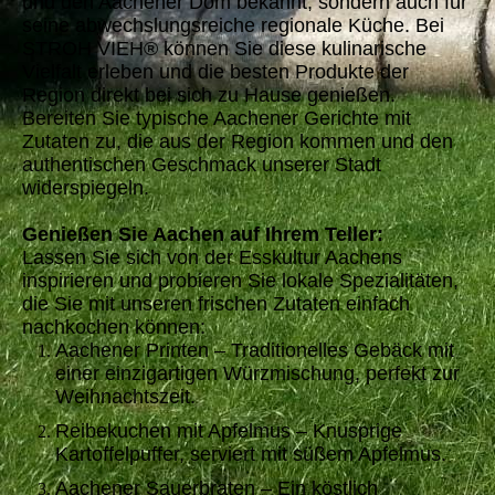
und den Aachener Dom bekannt, sondern auch für
seine abwechslungsreiche regionale Küche. Bei
STROH VIEH® können Sie diese kulinarische
Vielfalt erleben und die besten Produkte der
Region direkt bei sich zu Hause genießen.
Bereiten Sie typische Aachener Gerichte mit
Zutaten zu, die aus der Region kommen und den
authentischen Geschmack unserer Stadt
widerspiegeln.
Genießen Sie Aachen auf Ihrem Teller:
Lassen Sie sich von der Esskultur Aachens
inspirieren und probieren Sie lokale Spezialitäten,
die Sie mit unseren frischen Zutaten einfach
nachkochen können:
Aachener Printen – Traditionelles Gebäck mit
einer einzigartigen Würzmischung, perfekt zur
Weihnachtszeit.
Reibekuchen mit Apfelmus – Knusprige
Kartoffelpuffer, serviert mit süßem Apfelmus.
Aachener Sauerbraten – Ein köstlich