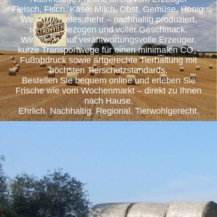
Fleisch, Fisch, Käse, Milch, Obst, Gemüse, Honig,
Wein und vieles mehr – nachhaltig produziert,
regional bezogen und voller Geschmack.
Wir setzen auf verantwortungsvolle Erzeuger,
kurze Transportwege für einen minimalen CO₂-
Fußabdruck sowie artgerechte Tierhaltung mit
höchsten Tierschutzstandards.
Bestellen Sie bequem online und erleben Sie
Frische wie vom Wochenmarkt – direkt zu Ihnen
nach Hause.
Ehrlich. Nachhaltig. Regional. Tierwohlgerecht.