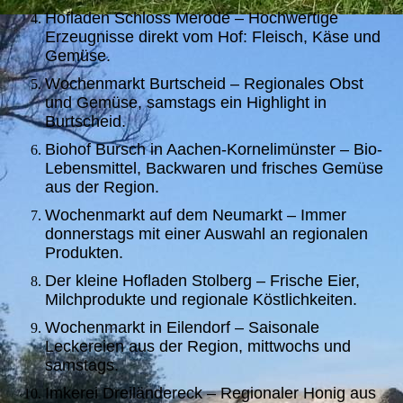
Hofladen Schloss Merode – Hochwertige
Erzeugnisse direkt vom Hof: Fleisch, Käse und
Gemüse.
Wochenmarkt Burtscheid – Regionales Obst
und Gemüse, samstags ein Highlight in
Burtscheid.
Biohof Bursch in Aachen-Kornelimünster – Bio-
Lebensmittel, Backwaren und frisches Gemüse
aus der Region.
Wochenmarkt auf dem Neumarkt – Immer
donnerstags mit einer Auswahl an regionalen
Produkten.
Der kleine Hofladen Stolberg – Frische Eier,
Milchprodukte und regionale Köstlichkeiten.
Wochenmarkt in Eilendorf – Saisonale
Leckereien aus der Region, mittwochs und
samstags.
Imkerei Dreiländereck – Regionaler Honig aus