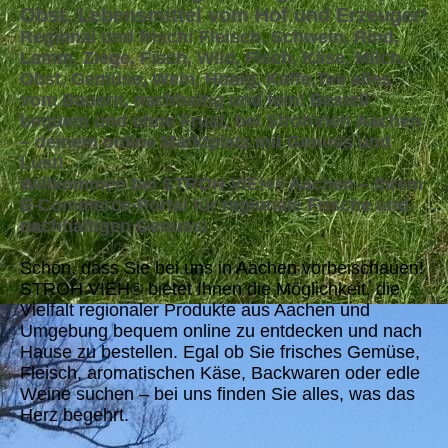
Obst, Lebensmittel vom Hof und Erzeuger!
Regional und frisch! Fleisch, Schwein, Rind,
Lamm, Ziege, Fisch, Wild, Fisch, Käse, Milch,
Obst, Gemüse, Wein, Honig, Kaffe,Tee alles
vom Bauern, nachhaltig und fein! Bestell
bequem und ohne Frust, bei StrohVieh Aachen
– deinem online Marktplatz mit Genuss und
Lust!
Willkommen bei STROH VIEH® Aachen – Ihrem
E-Commerce-Portal für regionale Frische und
nachhaltigen Genuss!
Schön, dass Sie bei uns in Aachen vorbeischauen!
STROH VIEH® bietet Ihnen die Möglichkeit, die
Vielfalt regionaler Produkte aus Aachen und
Umgebung bequem online zu entdecken und nach
Hause zu bestellen. Egal ob Sie frisches Gemüse,
Fleisch, aromatischen Käse, Backwaren oder edle
Weine suchen – bei uns finden Sie alles, was das
Herz begehrt.