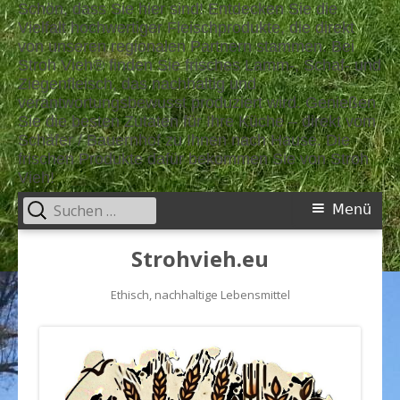
Schön, dass Sie hier sind! Entdecken Sie die
Vielfalt hochwertiger Fleischprodukte, die direkt
von unseren regionalen Partnern stammen. Bei
Stroh Vieh® finden Sie frisches Lamm-, Schaf- und
Ziegenfleisch, das nachhaltig und
verantwortungsbewusst produziert wird. Genießen
Sie die besten Zutaten für Ihre Küche – direkt vom
Schäfer / Bauernhof zu Ihnen nach Hause. Die
frischen Produkte dafür bekommen Sie von Stroh
Vieh!