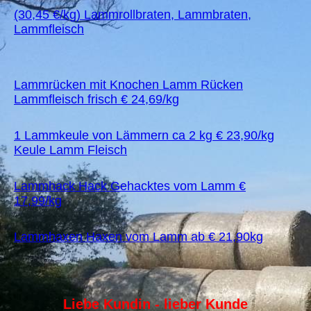
(30,45 €/kg) Lammrollbraten, Lammbraten,
Lammfleisch
Lammrücken mit Knochen Lamm Rücken
Lammfleisch frisch € 24,69/kg
1 Lammkeule von Lämmern ca 2 kg € 23,90/kg
Keule Lamm Fleisch
Lammhack Hack Gehacktes vom Lamm €
17,99/kg
Lammhaxen Haxen vom Lamm ab € 21,90kg
Liebe Kundin - lieber Kunde