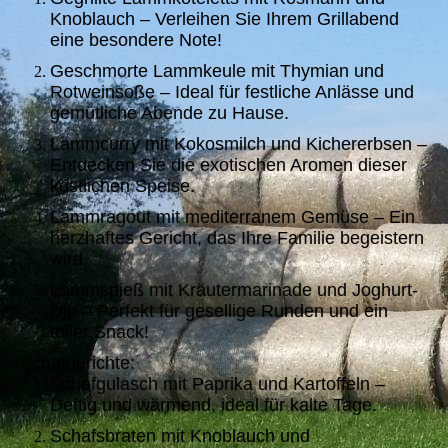
Knoblauch – Verleihen Sie Ihrem Grillabend
eine besondere Note!
Geschmorte Lammkeule mit Thymian und
Rotweinsoße – Ideal für festliche Anlässe und
gemütliche Abende zu Hause.
Lammcurry mit Kokosmilch und Kichererbsen –
Entdecken Sie die exotischen Aromen dieser
köstlichen Speise.
Lammragout mit mediterranem Gemüse – Ein
herzhaftes Gericht, das Ihre Familie begeistern
wird.
Lammspieß mit Kräutermarinade und Joghurt-
Dip – Perfekt für gesellige Runden und ein
toller Snack!
Schafgerichte:
Schafgulasch mit Paprika und Kartoffeln –
Deftig und wärmend, ideal für kalte Tage.
Schafsbraten mit Knoblauch und