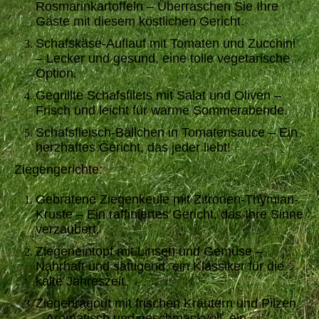
Rosmarinkartoffeln – Überraschen Sie Ihre
Gäste mit diesem köstlichen Gericht.
Schafskäse-Auflauf mit Tomaten und Zucchini
– Lecker und gesund, eine tolle vegetarische
Option.
Gegrillte Schafsfilets mit Salat und Oliven –
Frisch und leicht für warme Sommerabende.
Schafsfleisch-Bällchen in Tomatensauce – Ein
herzhaftes Gericht, das jeder liebt!
Ziegengerichte:
Gebratene Ziegenkeule mit Zitronen-Thymian-
Kruste – Ein raffiniertes Gericht, das Ihre Sinne
verzaubert.
Ziegeneintopf mit Linsen und Gemüse –
Nahrhaft und sättigend, ein Klassiker für die
kalte Jahreszeit.
Ziegenragout mit frischen Kräutern und Pilzen
– Aromatisch und geschmackvoll, ein