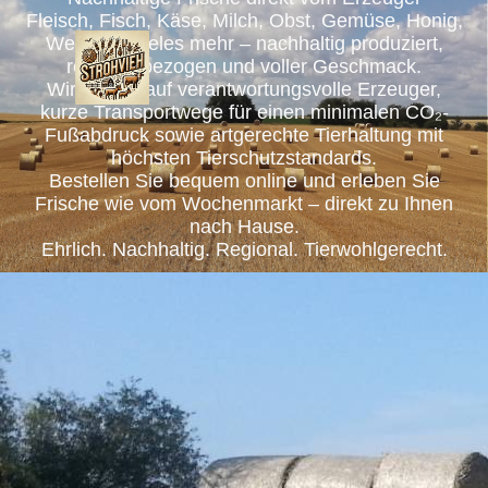
Fleisch, Fisch, Käse, Milch, Obst, Gemüse, Honig,
Wein und vieles mehr – nachhaltig produziert,
regional bezogen und voller Geschmack.
Wir setzen auf verantwortungsvolle Erzeuger,
kurze Transportwege für einen minimalen CO₂-
Fußabdruck sowie artgerechte Tierhaltung mit
höchsten Tierschutzstandards.
Bestellen Sie bequem online und erleben Sie
Frische wie vom Wochenmarkt – direkt zu Ihnen
nach Hause.
Ehrlich. Nachhaltig. Regional. Tierwohlgerecht.