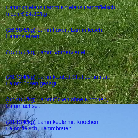
Lammkoteletts Lamm Koteletts Lammfleisch
frisch € 24,89/kg
(26,58 €/kg) Lammhaxen, Lammfleisch,
Lammstelzen
(15,55 €/kg) Lamm Vorderviertel
(29,73 €/kg) Lammkotelett Stiel portioniert,
Lammrücken gesägt
(52,48 €/kg) Lammrücken ohne Knochen,
Lammlachse ,
(28,13 €/kg) Lammkeule mit Knochen,
Lammfleisch, Lammbraten