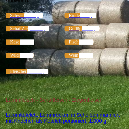
Anbietern.
Schweine Shop
Rinder Shop
Schaf Ziegen Shop
Geflügel Shop
Käse Shop
Fisch Shop
Wild Shop
Wein Shop
Fleischersatz Shop
Lammfleisch - Schaffleisch - Ziegenfleisch
Lammkotelett, Lammrücken in Scheiben mariniert
mit Knochen als Kotelett portioniert, 1.000 g