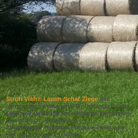
Stroh Vieh® Lamm Schaf Ziege
Ein
einzigartiges Werbeportal für Drittanbieter, das
Ethik und Marketing neu verbindet, für frisches
Lammfleisch - Schaffleisch -
Ziegenfleisch regionale Produkte direkt vom
Hof und Erzeuger / Schäfer!