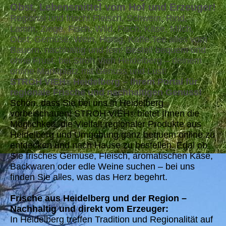
Obst, Lebensmittel vom Hof und Erzeuger!
Regional und frisch! Fleisch, Schwein, Rind,
Lamm, Ziege, Fisch, Wild, Fisch, Käse, Milch,
Obst, Gemüse, Wein, Honig, Kaffe,Tee alles vom
Bauern, nachhaltig und fein! Bestell bequem und
ohne Frust, bei Stroh Vieh Heidelberg – deinem
online Marktplatz mit Genuss und Lust!
STROH VIEH
Heidelberg – Ihrem Portal für
®
regionale Frische und nachhaltigen Genuss!
Schön, dass Sie bei uns in Heidelberg
vorbeischauen! STROH VIEH
bietet Ihnen die
®
Möglichkeit, die Vielfalt regionaler Produkte aus
Heidelberg und Umgebung ganz bequem online zu
entdecken und nach Hause zu bestellen. Egal ob
Sie frisches Gemüse, Fleisch, aromatischen Käse,
Backwaren oder edle Weine suchen – bei uns
finden Sie alles, was das Herz begehrt.
Frische aus Heidelberg und der Region –
Nachhaltig und direkt vom Erzeuger:
In Heidelberg treffen Tradition und Regionalität auf