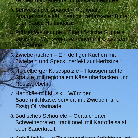
serviert mit Sauerkraut und Kartoffelpüree.
Schwetzinger Spargel – Regionale
Spargelspezialität, ideal mit zerlassener Butter
oder Sauce Hollandaise.
Pfälzer Weinsuppe – Eine köstliche Suppe auf
Basis von Weißwein, verfeinert mit Gewürzen
und Sahne.
Zwiebelkuchen – Ein deftiger Kuchen mit
Zwiebeln und Speck, perfekt zur Herbstzeit.
Heidelberger Käsespätzle – Hausgemachte
Spätzle, mit regionalem Käse überbacken und
Röstzwiebeln.
Handkäs mit Musik – Würziger
Sauermilchkäse, serviert mit Zwiebeln und
Essig-Öl-Marinade.
Badisches Schäufele – Geräucherter
Schweinebraten, traditionell mit Kartoffelsalat
oder Sauerkraut.