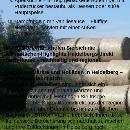
Apfelküchle – In Teig gebackene Apfelringe, mit
Puderzucker bestäubt, als Dessert oder süße
Hauptspeise.
Dampfnudeln mit Vanillesauce – Fluffige
Hefeklöße, serviert mit einer süßen
Vanillesauce.
Mit STROH VIEH
holen Sie sich die
®
kulinarischen Highlights Heidelbergs direkt
nach Hause – nachhaltig und regional.
Regionale Märkte und Hofläden in Heidelberg –
Ein Besuch lohnt sich!
Wenn Sie in Heidelberg sind, lohnt sich ein
Abstecher zu den regionalen Märkten und
Hofläden unbedingt. Hier finden Sie frische,
handgemachte Spezialitäten direkt aus der Region
– von Fleisch über Gemüse bis hin zu köstlichen
Backwaren. STROH VIEH® freut sich, Ihnen diese
kulinarische Bereicherung schmackhaft zu machen
und Ihre Entdeckungen in Heidelberg noch