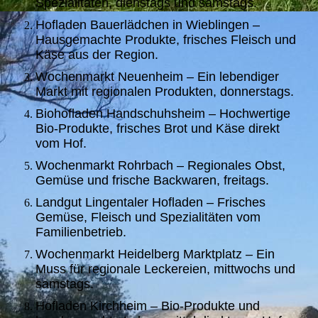
Spezialitäten, dienstags und samstags.
Hofladen Bauerlädchen in Wieblingen –
Hausgemachte Produkte, frisches Fleisch und
Käse aus der Region.
Wochenmarkt Neuenheim – Ein lebendiger
Markt mit regionalen Produkten, donnerstags.
Biohofladen Handschuhsheim – Hochwertige
Bio-Produkte, frisches Brot und Käse direkt
vom Hof.
Wochenmarkt Rohrbach – Regionales Obst,
Gemüse und frische Backwaren, freitags.
Landgut Lingentaler Hofladen – Frisches
Gemüse, Fleisch und Spezialitäten vom
Familienbetrieb.
Wochenmarkt Heidelberg Marktplatz – Ein
Muss für regionale Leckereien, mittwochs und
samstags.
Hofladen Kirchheim – Bio-Produkte und