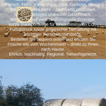
Fleisch, Fisch, Käse, Milch, Obst, Gemüse, Honig,
Wein und vieles mehr – nachhaltig produziert,
regional bezogen und voller Geschmack.
Wir setzen auf verantwortungsvolle Erzeuger,
kurze Transportwege für einen minimalen CO₂-
Fußabdruck sowie artgerechte Tierhaltung mit
höchsten Tierschutzstandards.
Bestellen Sie bequem online und erleben Sie
Frische wie vom Wochenmarkt – direkt zu Ihnen
nach Hause.
Ehrlich. Nachhaltig. Regional. Tierwohlgerecht.