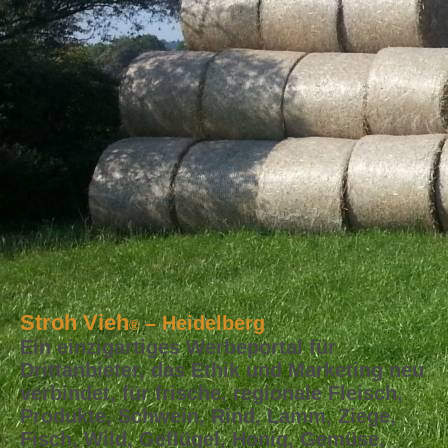
Stroh Vieh
– Heidelberg
®
Ein einzigartiges Werbeportal für
Drittanbieter, das Ethik und Marketing neu
verbindet, für frische, regionale Fleisch,
Produkte, Schwein, Rind, Lamm, Ziege,
Fisch, Wild, Geflügel, Honig, Gemüse,