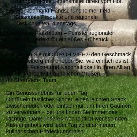
handgemachte Lebensmittel direkt vom Hof.
Wochenmarkt Handschuhsheimer Feld –
Saisonale Produkte und regionale
Köstlichkeiten, dienstags.
Imkerei Pfalzblüten – Feinster regionaler
Honig, perfekt für ein süßes Frühstück.
Entdecken Sie mit STROH VIEH® den Geschmack
von Heidelberg und erleben Sie, wie einfach es ist,
regionale Frische und Nachhaltigkeit in Ihren Alltag
zu integrieren!Mit freundlichen Grüßen,
Ihr StrohVieh
Team
®
Ein Genusserlebnis für jeden Tag
Ob für ein festliches Dinner, einen leichten Snack
zwischendurch oder einfach nur, um Ihren Gaumen
zu verwöhnen – bei uns finden Sie immer das
Richtige. Dank unseres wöchentlich wechselnden
Käseangebots wird jeder Tag zu einer neuen
kulinarischen Entdeckungsreise.