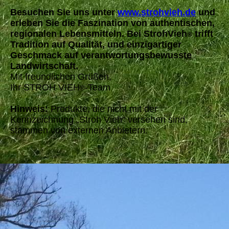
Besuchen Sie uns unter
www.strohvieh.de
und
erleben Sie die Faszination von authentischen,
regionalen Lebensmitteln. Bei StrohVieh
trifft
®
Tradition auf Qualität, und einzigartiger
Geschmack auf verantwortungsbewusste
Landwirtschaft.
Mit freundlichen Grüßen,
Ihr STROH VIEH
-Team
®
Hinweis:
Produkte, die nicht mit der
Kennzeichnung „Stroh Vieh“ versehen sind,
stammen von externen Anbietern.