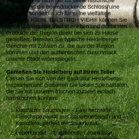
Heidelberg ist nicht nur für seine historische
Altstadt und die beeindruckende Schlossruine
bekannt, sondern auch für seine vielfältige
regionale Küche. Bei STROH VIEH® können Sie
diese kulinarische Vielfalt erleben und die besten
Produkte der Region direkt bei sich zu Hause
genießen. Bereiten Sie typische Heidelberger
Gerichte mit Zutaten zu, die aus der Region
kommen und den authentischen Geschmack
unserer Stadt widerspiegeln.
Genießen Sie Heidelberg auf Ihrem Teller
Lassen Sie sich von der Esskultur Heidelbergs
inspirieren und probieren Sie lokale Spezialitäten,
die Sie mit unseren frischen Zutaten einfach
nachkochen können:
Kurpfälzer Saumagen – Eine herzhafte
Fleischspezialität aus Schweinefleisch und
Kartoffeln, perfekt mit Sauerkraut.
Leberknödel – Traditionelle Leberklöße,