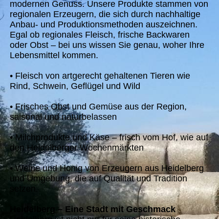
modernen Genuss. Unsere Produkte stammen von
regionalen Erzeugern, die sich durch nachhaltige
Anbau- und Produktionsmethoden auszeichnen.
Egal ob regionales Fleisch, frische Backwaren
oder Obst – bei uns wissen Sie genau, woher Ihre
Lebensmittel kommen.
• Fleisch von artgerecht gehaltenen Tieren wie
Rind, Schwein, Geflügel und Wild
• Frisches Obst und Gemüse aus der Region,
saisonal und naturbelassen
• Milchprodukte und Käse – frisch vom Hof, wie auf
den Heidelberger Wochenmärkten
• Weine und Honig von Erzeugern aus Heidelberg
und Umgebung, die auf Qualität und Tradition
setzen.
Heidelberg – Eine Stadt mit Geschmack