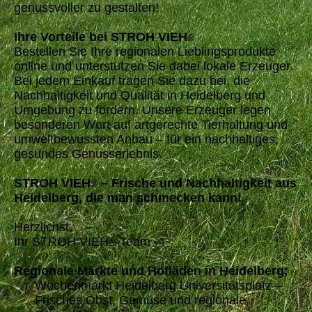
genussvoller zu gestalten!
Ihre Vorteile bei STROH VIEH
®
Bestellen Sie Ihre regionalen Lieblingsprodukte
online und unterstützen Sie dabei lokale Erzeuger.
Bei jedem Einkauf tragen Sie dazu bei, die
Nachhaltigkeit und Qualität in Heidelberg und
Umgebung zu fördern. Unsere Erzeuger legen
besonderen Wert auf artgerechte Tierhaltung und
umweltbewussten Anbau – für ein nachhaltiges,
gesundes Genusserlebnis.
STROH VIEH
– Frische und Nachhaltigkeit aus
®
Heidelberg, die man schmecken kann!
Herzlichst,
Ihr STROH VIEH
-Team
®
Regionale Märkte und Hofläden in Heidelberg:
Wochenmarkt Heidelberg Universitätsplatz –
Frisches Obst, Gemüse und regionale