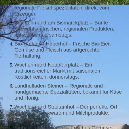
Hofladen Wallerhof – Bio-Produkte und
regionale Fleischspezialitäten, direkt vom
Erzeuger.
Wochenmarkt am Bismarckplatz – Bunte
Auswahl an frischen, regionalen Produkten,
mittwochs und samstags.
Bio-Hofladen Huberhof – Frische Bio-Eier,
Gemüse und Fleisch aus artgerechter
Tierhaltung.
Wochenmarkt Neupfarrplatz – Ein
traditionsreicher Markt mit saisonalen
Köstlichkeiten, donnerstags.
Landhofladen Steiner – Regionale und
handgemachte Spezialitäten, bekannt für Käse
und Honig.
Wochenmarkt Stadtamhof – Der perfekte Ort
für frische Backwaren und Milchprodukte,
freitags.
Biobauernhof Ederhof – Frisches Gemüse,