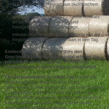
Kräuter und Fleischwaren aus ökologischem
Anbau.
Wochenmarkt am Dultplatz – Große Auswahl
an saisonalem Obst, Gemüse und
handgefertigten Waren, samstags.
Imkerei Drachensee – Feinster Honig aus der
Region, ideal für den süßen Start in den Tag.
Entdecken Sie mit STROH VIEH
den
®
Geschmack von Regensburg und erleben Sie,
wie einfach es ist, regionale Frische und
Nachhaltigkeit in Ihren Alltag zu integrieren!
Ein Genusserlebnis für jeden Tag:
Ob für ein
festliches Dinner, einen leichten Snack
zwischendurch oder einfach nur, um Ihren Gaumen
zu verwöhnen – bei uns finden Sie immer das
Richtige. Dank unseres wöchentlich wechselnden
Käseangebots wird jeder Tag zu einer neuen
kulinarischen Entdeckungsreise.