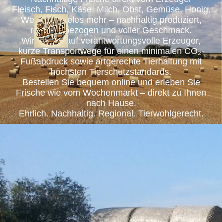
Fleisch, Fisch, Käse, Milch, Obst, Gemüse, Honig,
Wein und vieles mehr – nachhaltig produziert,
regional bezogen und voller Geschmack.
Wir setzen auf verantwortungsvolle Erzeuger,
kurze Transportwege für einen minimalen CO₂-
Fußabdruck sowie artgerechte Tierhaltung mit
höchsten Tierschutzstandards.
Bestellen Sie bequem online und erleben Sie
Frische wie vom Wochenmarkt – direkt zu Ihnen
nach Hause.
Ehrlich. Nachhaltig. Regional. Tierwohlgerecht.