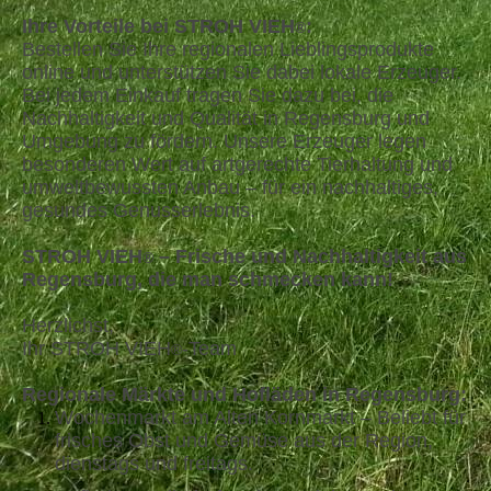
Ihre Vorteile bei STROH VIEH
:
®
Bestellen Sie Ihre regionalen Lieblingsprodukte
online und unterstützen Sie dabei lokale Erzeuger.
Bei jedem Einkauf tragen Sie dazu bei, die
Nachhaltigkeit und Qualität in Regensburg und
Umgebung zu fördern. Unsere Erzeuger legen
besonderen Wert auf artgerechte Tierhaltung und
umweltbewussten Anbau – für ein nachhaltiges,
gesundes Genusserlebnis.
STROH VIEH
– Frische und Nachhaltigkeit aus
®
Regensburg, die man schmecken kann!
Herzlichst,
Ihr STROH VIEH
-Team
®
Regionale Märkte und Hofläden in Regensburg:
Wochenmarkt am Alten Kornmarkt – Beliebt für
frisches Obst und Gemüse aus der Region,
dienstags und freitags.