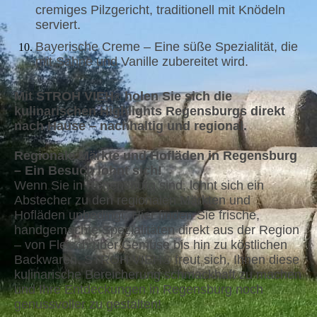
cremiges Pilzgericht, traditionell mit Knödeln
serviert.
Bayerische Creme – Eine süße Spezialität, die
mit Sahne und Vanille zubereitet wird.
Mit STROH VIEH
holen Sie sich die
®
kulinarischen Highlights Regensburgs direkt
nach Hause – nachhaltig und regional.
Regionale Märkte und Hofläden in Regensburg
– Ein Besuch lohnt sich!
Wenn Sie in Regensburg sind, lohnt sich ein
Abstecher zu den regionalen Märkten und
Hofläden unbedingt. Hier finden Sie frische,
handgemachte Spezialitäten direkt aus der Region
– von Fleisch über Gemüse bis hin zu köstlichen
Backwaren. STROH VIEH® freut sich, Ihnen diese
kulinarische Bereicherung schmackhaft zu machen
und Ihre Entdeckungen in Regensburg noch
genussvoller zu gestalten!