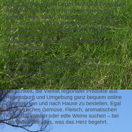
Obst, Lebensmittel vom Hof und Erzeuger!
Regional und frisch! Fleisch, Schwein, Rind,
Lamm, Ziege, Fisch, Wild, Fisch, Käse, Milch,
Obst, Gemüse, Wein, Honig, Kaffee, Tee alles
vom Bauern, nachhaltig und fein! Bestell
bequem und ohne Frust, bei Stroh Vieh
Regensburg – deinem online Marktplatz mit
Genuss und Lust!
STROH VIEH
Regensburg – Ihrem E-
®
Commerce-Portal für regionale Frische und
nachhaltigen Genuss!
Schön, dass Sie bei uns in Regensburg
vorbeischauen! STROH VIEH
bietet Ihnen die
®
Möglichkeit, die Vielfalt regionaler Produkte aus
Regensburg und Umgebung ganz bequem online
zu entdecken und nach Hause zu bestellen. Egal
ob Sie frisches Gemüse, Fleisch, aromatischen
Käse, Backwaren oder edle Weine suchen – bei
uns finden Sie alles, was das Herz begehrt.