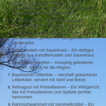
Schweinsbraten mit Knödeln – Zarter
Schweinsbraten, serviert mit Kartoffel- oder
Semmelknödeln und Bratensauce.
Knackersemmel – Eine Regensburger
Wurstspezialität im Brötchen mit Senf.
Dampfnudeln mit Vanillesoße – Leichte, süße
Dampfnudeln, perfekt mit hausgemachter
Vanillesoße.
Schupfnudeln mit Sauerkraut – Ein deftiges
Gericht aus Kartoffelnudeln und Sauerkraut.
Oberpfälzer Karpfen – Knusprig gebratener
Karpfen, typisch für die Region.
Bayerischer Leberkäs – Herzhaft gebackener
Leberkäse, serviert mit Senf und Breze.
Rehragout mit Preiselbeeren – Ein Wildgericht,
das mit Preiselbeeren und Spätzle perfekt
harmoniert.
Rahmschwammerl mit Semmelknödel – Ein