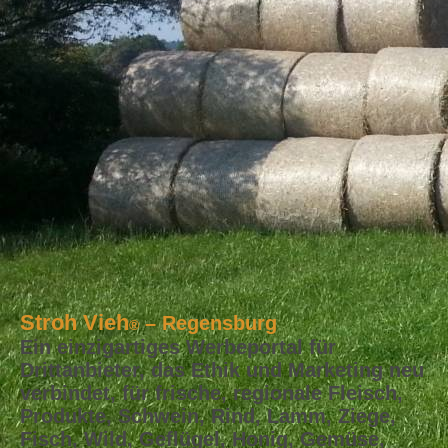
Stroh Vieh
– Regensburg
®
Ein einzigartiges Werbeportal für
Drittanbieter, das Ethik und Marketing neu
verbindet, für frische, regionale Fleisch,
Produkte, Schwein, Rind, Lamm, Ziege,
Fisch, Wild, Geflügel, Honig, Gemüse,