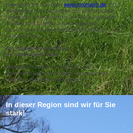
Besuchen Sie uns unter
www.strohvieh.de
und
erleben Sie die Faszination von authentischen,
regionalen Lebensmitteln. Bei Stroh Vieh
trifft
®
Tradition auf Qualität, und einzigartiger
Geschmack auf verantwortungsbewusste
Landwirtschaft.
Mit freundlichen Grüßen,
Ihr Stroh Vieh
Team
®
Hinweis:
Produkte, die nicht mit der
Kennzeichnung „Stroh Vieh“ versehen sind,
stammen von externen Anbietern.
In dieser Region sind wir für Sie
stark!