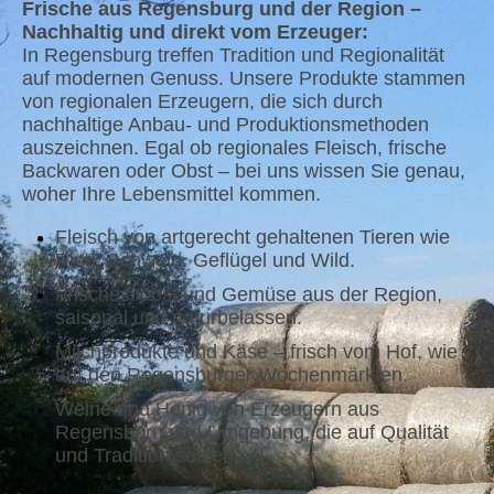
Frische aus Regensburg und der Region –
Nachhaltig und direkt vom Erzeuger:
In Regensburg treffen Tradition und Regionalität
auf modernen Genuss. Unsere Produkte stammen
von regionalen Erzeugern, die sich durch
nachhaltige Anbau- und Produktionsmethoden
auszeichnen. Egal ob regionales Fleisch, frische
Backwaren oder Obst – bei uns wissen Sie genau,
woher Ihre Lebensmittel kommen.
Fleisch von artgerecht gehaltenen Tieren wie
Rind, Schwein, Geflügel und Wild.
Frisches Obst und Gemüse aus der Region,
saisonal und naturbelassen.
Milchprodukte und Käse – frisch vom Hof, wie
auf den Regensburger Wochenmärkten.
Weine und Honig von Erzeugern aus
Regensburg und Umgebung, die auf Qualität
und Tradition setzen.