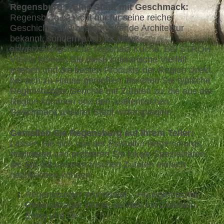
Regensburg – Eine Stadt mit Geschmack:
Regensburg ist nicht nur für seine reiche
Geschichte und beeindruckende Architektur
bekannt, sondern auch für seine
abwechslungsreiche regionale Küche. Bei STROH
VIEH
können Sie diese kulinarische Vielfalt
®
erleben und die besten Produkte der Region direkt
bei sich zu Hause genießen. Bereiten Sie typische
Regensburger Gerichte mit Zutaten zu, die aus der
Region kommen und den authentischen
Geschmack unserer Stadt widerspiegeln.
Genießen Sie Regensburg auf Ihrem Teller:
Lassen Sie sich von der Esskultur Regensburgs
inspirieren und probieren Sie lokale Spezialitäten,
die Sie mit unseren frischen Zutaten einfach
nachkochen können:
Regensburger Wurstsalat – Hausgemachte
Regensburger Wurst, serviert mit Zwiebeln,
Essig und Öl.