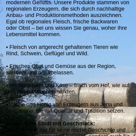
modernen Genuss. Unsere Produkte stammen von
regionalen Erzeugern, die sich durch nachhaltige
Anbau- und Produktionsmethoden auszeichnen.
Egal ob regionales Fleisch, frische Backwaren
oder Obst – bei uns wissen Sie genau, woher Ihre
Lebensmittel kommen.
• Fleisch von artgerecht gehaltenen Tieren wie
Rind, Schwein, Geflügel und Wild.
• Frisches Obst und Gemüse aus der Region,
saisonal und naturbelassen.
• Milchprodukte und Käse – frisch vom Hof, wie auf
den Jenaer Wochenmärkten.
• Weine und Honig von Erzeugern aus Jena und
Umgebung, die auf Qualität und Tradition setzen.
Jena – Eine Stadt mit Geschmack:
Jena ist nicht nur für seine reiche Geschichte und