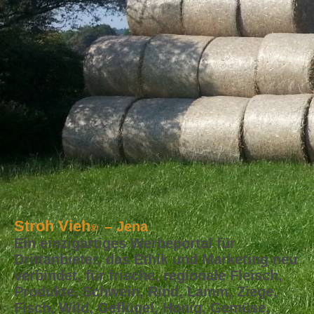
Stroh Vieh
– Jena
®
Ein einzigartiges Werbeportal für
Drittanbieter, das Ethik und Marketing neu
verbindet, für frische, regionale Fleisch,
Produkte, Schwein, Rind, Lamm, Ziege,
Fisch, Wild, Geflügel, Honig, Gemüse,