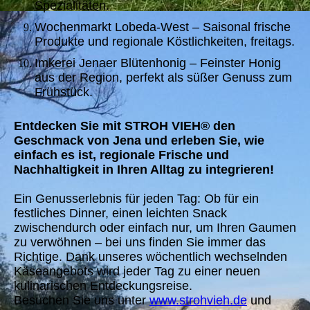
Spezialitäten.
Wochenmarkt Lobeda-West – Saisonal frische
Produkte und regionale Köstlichkeiten, freitags.
Imkerei Jenaer Blütenhonig – Feinster Honig
aus der Region, perfekt als süßer Genuss zum
Frühstück.
Entdecken Sie mit STROH VIEH® den
Geschmack von Jena und erleben Sie, wie
einfach es ist, regionale Frische und
Nachhaltigkeit in Ihren Alltag zu integrieren!
Ein Genusserlebnis für jeden Tag: Ob für ein
festliches Dinner, einen leichten Snack
zwischendurch oder einfach nur, um Ihren Gaumen
zu verwöhnen – bei uns finden Sie immer das
Richtige. Dank unseres wöchentlich wechselnden
Käseangebots wird jeder Tag zu einer neuen
kulinarischen Entdeckungsreise.
Besuchen Sie uns unter
www.strohvieh.de
und