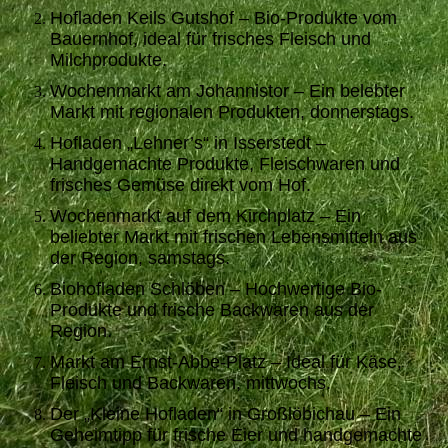
Hofladen Keils Gutshof – Bio-Produkte vom
Bauernhof, ideal für frisches Fleisch und
Milchprodukte.
Wochenmarkt am Johannistor – Ein belebter
Markt mit regionalen Produkten, donnerstags.
Hofladen „Lehner’s“ in Isserstedt –
Handgemachte Produkte, Fleischwaren und
frisches Gemüse direkt vom Hof.
Wochenmarkt auf dem Kirchplatz – Ein
beliebter Markt mit frischen Lebensmitteln aus
der Region, samstags.
Biohofladen Schlöben – Hochwertige Bio-
Produkte und frische Backwaren aus der
Region.
Markt am Ernst-Abbe-Platz – Ideal für Käse,
Fleisch und Backwaren, mittwochs.
Der „Kleine Hofladen“ in Großlöbichau – Ein
Geheimtipp für frische Eier und handgemachte