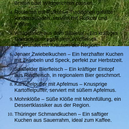
Braten oder Wildgerichten passen.
Rouladen mit Rotkohl – Traditionell gefüllte
Rinderrouladen, serviert mit Rotkohl und
Klößen.
Wildgulasch aus dem Saaletal – Ein kräftiges
Gulasch aus regionalem Wildfleisch,
abgerundet mit Kräutern der Region.
Jenaer Zwiebelkuchen – Ein herzhafter Kuchen
mit Zwiebeln und Speck, perfekt zur Herbstzeit.
Saalfelder Bierfleisch – Ein kräftiger Eintopf
aus Rindfleisch, in regionalem Bier geschmort.
Kartoffelpuffer mit Apfelmus – Knusprige
Kartoffelpuffer, serviert mit süßem Apfelmus.
Mohnklöße – Süße Klöße mit Mohnfüllung, ein
Dessertklassiker aus der Region.
Thüringer Schmandkuchen – Ein saftiger
Kuchen aus Sauerrahm, ideal zum Kaffee.