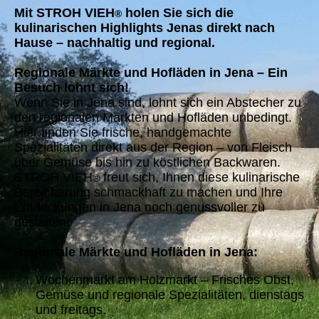
Mit STROH VIEH
holen Sie sich die
®
kulinarischen Highlights Jenas direkt nach
Hause – nachhaltig und regional.
Regionale Märkte und Hofläden in Jena – Ein
Besuch lohnt sich!
Wenn Sie in Jena sind, lohnt sich ein Abstecher zu
den regionalen Märkten und Hofläden unbedingt.
Hier finden Sie frische, handgemachte
Spezialitäten direkt aus der Region – von Fleisch
über Gemüse bis hin zu köstlichen Backwaren.
STROH VIEH
freut sich, Ihnen diese kulinarische
®
Bereicherung schmackhaft zu machen und Ihre
Entdeckungen in Jena noch genussvoller zu
gestalten!
Regionale Märkte und Hofläden in Jena:
Wochenmarkt am Holzmarkt – Frisches Obst,
Gemüse und regionale Spezialitäten, dienstags
und freitags.