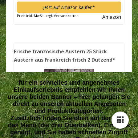
für ein schnelles und angenehmes
Einkaufserlebnis empfehlen wir Ihnen
unsere beiden Banner – hier gelangen Sie
direkt zu unseren aktuellen Angeboten
und Produktkategorien.
Zusätzlich finden Sie oben auf der Seite
das Menü (die drei Querbalken). Ein Klick
genügt, und Sie haben schnellen Zugriff