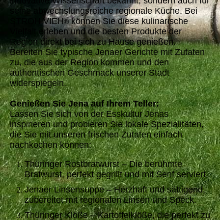
innovative Wissenschaft bekannt, sondern auch für
seine abwechslungsreiche regionale Küche. Bei
STROH VIEH
können Sie diese kulinarische
®
Vielfalt erleben und die besten Produkte der
Region direkt bei sich zu Hause genießen.
Bereiten Sie typische Jenaer Gerichte mit Zutaten
zu, die aus der Region kommen und den
authentischen Geschmack unserer Stadt
widerspiegeln.
Genießen Sie Jena auf Ihrem Teller:
Lassen Sie sich von der Esskultur Jenas
inspirieren und probieren Sie lokale Spezialitäten,
die Sie mit unseren frischen Zutaten einfach
nachkochen können:
Thüringer Rostbratwurst – Die berühmte
Bratwurst, perfekt gegrillt und mit Senf serviert.
Jenaer Linsensuppe – Herzhaft und sättigend,
zubereitet mit regionalen Linsen und Speck.
Thüringer Klöße – Kartoffelklöße, die perfekt zu