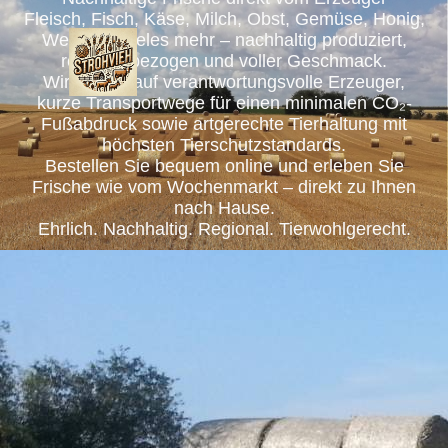
Fleisch, Fisch, Käse, Milch, Obst, Gemüse, Honig,
Wein und vieles mehr – nachhaltig produziert,
regional bezogen und voller Geschmack.
Wir setzen auf verantwortungsvolle Erzeuger,
kurze Transportwege für einen minimalen CO₂-
Fußabdruck sowie artgerechte Tierhaltung mit
höchsten Tierschutzstandards.
Bestellen Sie bequem online und erleben Sie
Frische wie vom Wochenmarkt – direkt zu Ihnen
nach Hause.
Ehrlich. Nachhaltig. Regional. Tierwohlgerecht.