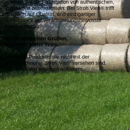
erleben Sie die Faszination von authentischen,
regionalen Lebensmitteln. Bei Stroh Vieh® trifft
Tradition auf Qualität, und einzigartiger
Geschmack auf verantwortungsbewusste
Landwirtschaft.
Mit freundlichen Grüßen,
Ihr Stroh Vieh
Team
®
Hinweis:
Produkte, die nicht mit der
Kennzeichnung „Stroh Vieh“ versehen sind,
stammen von externen Anbietern.