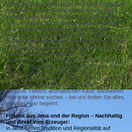
Obst, Lebensmittel vom Hof und Erzeuger!
Regional und frisch! Fleisch, Schwein, Rind,
Lamm, Ziege, Fisch, Wild, Fisch, Käse, Milch,
Obst, Gemüse, Wein, Honig, Kaffee, Tee alles
vom Bauern, nachhaltig und fein! Bestell
bequem und ohne Frust, bei Stroh Vieh Jena –
deinem online Marktplatz mit Genuss und Lust!
STROH VIEH
Jena – Ihrem Portal für regionale
®
Frische und nachhaltigen Genuss!
Schön, dass Sie bei uns in Jena vorbeischauen!
STROH VIEH
bietet Ihnen die Möglichkeit, die
®
Vielfalt regionaler Produkte aus Jena und
Umgebung ganz bequem online zu entdecken und
nach Hause zu bestellen. Egal ob Sie frisches
Gemüse, Fleisch, aromatischen Käse, Backwaren
oder edle Weine suchen – bei uns finden Sie alles,
was das Herz begehrt.
Frische aus Jena und der Region – Nachhaltig
und direkt vom Erzeuger:
In Jena treffen Tradition und Regionalität auf