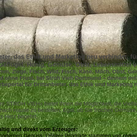
eter, das Ethik und Marketing neu verbindet, für
 Geflügel, Honig, Gemüse, Obst, Lebensmittel 
mm, Ziege, Fisch, Wild, Fisch, Käse, Milch, Obst, G
nd ohne Frust, bei Stroh Vieh Dortmund – deinem onl
eportal für Drittanbieter, das Ethik und Marketing n
uen! STROH VIEH
bietet Ihnen die Möglichkeit, die Viel
®
ch Hause zu bestellen. Egal, ob Sie frisches Gemüse,
as Herz begehrt.
ltig und direkt vom Erzeuger:
uf modernen Genuss. Unsere Produkte stammen von region