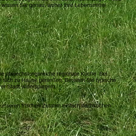
 wissen Sie genau, woher Ihre Lebensmittel
eine abwechslungsreiche regionale Küche. Bei
i sich zu Hause genießen. Bereiten Sie typische
r Stadt widerspiegeln.
it unseren frischen Zutaten einfach nachkochen