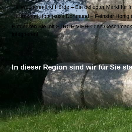
Wochenmarkt Hörde – Ein beliebter Markt für f
Imkerei Honigkuss Dortmund – Feinster Honig a
Entdecken Sie mit STROH VIEH® den Geschmack von 
integrieren!
In dieser Region sind wir für Sie sta