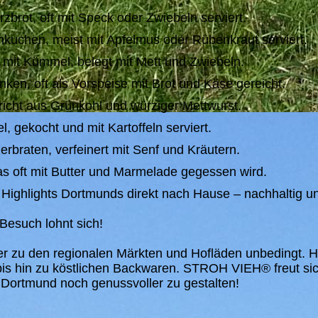
brot, oft mit Speck oder Zwiebeln serviert.
nnkuchen, meist mit Apfelmus oder Rübenkraut serviert.
mit Kümmel, belegt mit Mett und Zwiebeln.
ken, oft als Vorspeise mit Brot und Käse gereicht.
richt aus Grünkohl und würziger Mettwurst.
l, gekocht und mit Kartoffeln serviert.
rbraten, verfeinert mit Senf und Kräutern.
as oft mit Butter und Marmelade gegessen wird.
n Highlights Dortmunds direkt nach Hause – nachhaltig un
Besuch lohnt sich!
er zu den regionalen Märkten und Hofläden unbedingt. Hi
is hin zu köstlichen Backwaren. STROH VIEH® freut sic
Dortmund noch genussvoller zu gestalten!