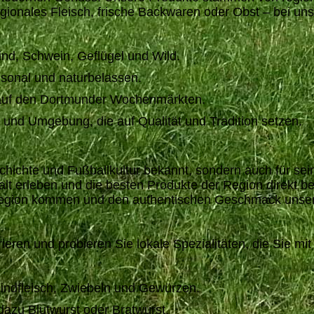
ionales Fleisch, frische Backwaren oder Obst – bei uns
ind, Schwein, Geflügel und Wild.
sonal und naturbelassen.
e auf den Dortmunder Wochenmärkten.
nd Umgebung, die auf Qualität und Tradition setzen.
eschichte und Fußballkultur bekannt, sondern auch für s
t erleben und die besten Produkte der Region direkt be
 Region kommen und den authentischen Geschmack unsere
ieren und probieren Sie lokale Spezialitäten, die Sie m
s Rindfleisch, Zwiebeln und Gewürzen.
dazu Blutwurst oder Bratwurst.