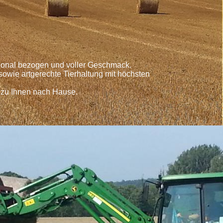
egional bezogen und voller Geschmack.
owie artgerechte Tierhaltung mit höchsten
 zu Ihnen nach Hause.