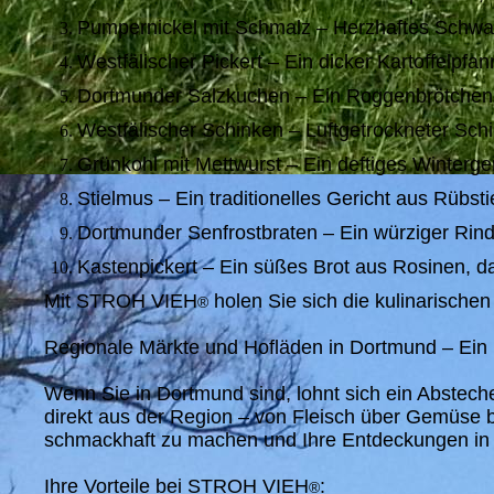
Pumpernickel mit Schmalz – Herzhaftes Schwarz
Westfälischer Pickert – Ein dicker Kartoffelpfa
Dortmunder Salzkuchen – Ein Roggenbrötchen 
Westfälischer Schinken – Luftgetrockneter Schin
Grünkohl mit Mettwurst – Ein deftiges Winterge
Stielmus – Ein traditionelles Gericht aus Rübstie
Dortmunder Senfrostbraten – Ein würziger Rinde
Kastenpickert – Ein süßes Brot aus Rosinen, d
Mit STROH VIEH
holen Sie sich die kulinarische
®
Regionale Märkte und Hofläden in Dortmund – Ein 
Wenn Sie in Dortmund sind, lohnt sich ein Abstech
direkt aus der Region – von Fleisch über Gemüse b
schmackhaft zu machen und Ihre Entdeckungen in 
Ihre Vorteile bei STROH VIEH
:
®