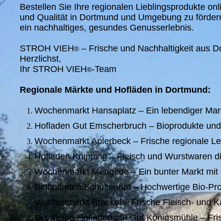
Bestellen Sie Ihre regionalen Lieblingsprodukte onl
und Qualität in Dortmund und Umgebung zu förder
ein nachhaltiges, gesundes Genusserlebnis.
STROH VIEH
– Frische und Nachhaltigkeit aus 
®
Herzlichst,
Ihr STROH VIEH
-Team
®
Regionale Märkte und Hofläden in Dortmund:
Wochenmarkt Hansaplatz – Ein lebendiger Markt
Hofladen Gut Emscherbruch – Bioprodukte und 
Wochenmarkt Aplerbeck – Frische regionale Le
Hofladen Knipping – Fleisch und Wurstwaren di
Wochenmarkt Mengede – Ein bunter Markt mit 
Biohofladen Schultenhof – Hochwertige Bio-Pr
Wochenmarkt Brackel – Frische Fleisch- und K
Der kleine Hofladen auf Gut Königsmühle – Fris