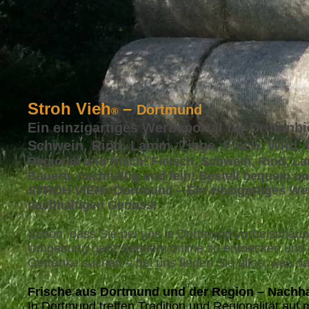
Stroh Vieh
–
Dortmund
®
Ein einzigartiges Werbeportal für Drittanbi
Schwein, Rind, Lamm, Ziege, Fisch, Wild,
Regional und frisch! Fleisch, Schwein, Rind, La
Bauern, nachhaltig und fein! Bestell bequem u
STROH VIEH
Dortmund – Ein einzigartiges Werb
®
nachhaltigen Genuss!
Schön, dass Sie bei uns in Dortmund vorbeischa
Umgebung ganz bequem online zu entdecken und na
Getränke suchen – bei uns finden Sie alles, was d
Frische aus Dortmund und der Region – Nachha
In Dortmund treffen Tradition und Regionalität a