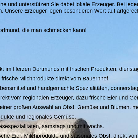
ine und unterstützen Sie dabei lokale Erzeuger. Bei jede
n. Unsere Erzeuger legen besonderen Wert auf artgerec
Dortmund, die man schmecken kann!
 im Herzen Dortmunds mit frischen Produkten, dienstag
frische Milchprodukte direkt vom Bauernhof.
bensmittel und handgemachte Spezialitäten, donnerstag
rekt vom regionalen Erzeuger, dazu frische Eier und G
einer großen Auswahl an Obst, Gemüse und Blumen, m
odukte und regionales Gemüse.
äsespezialitäten, samstags und mittwochs.
che Eier, Milchprodukte und saisonales Obst, direkt vo