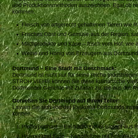
und Produktionsmethoden auszeichnen. Egal ob reg
kommen.
Fleisch von artgerecht gehaltenen Tieren wie R
Frisches Obst und Gemüse aus der Region, sai
Milchprodukte und Käse – frisch vom Hof, wi
Weine und Honig von Erzeugern aus Dortmund u
Dortmund – Eine Stadt mit Geschmack:
Dortmund ist nicht nur für seine reiche Industrieg
STROH VIEH® können Sie diese kulinarische Vielfal
Dortmunder Gerichte mit Zutaten zu, die aus der
Genießen Sie Dortmund auf Ihrem Teller:
Lassen Sie sich von der Esskultur Dortmunds inspir
können:
Pfefferpotthast – Ein traditioneller Eintopf au
Himmel und Erde – Kartoffelbrei mit Apfelmus, 