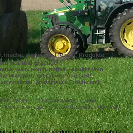
 frische, regionale Fleisch, Produkte,
vom Hof und Erzeuger!
emüse, Wein, Honig, Kaffee, Tee alles vom
ine Marktplatz mit Genuss und Lust!
eu verbindet, für regionale Frische und
falt regionaler Produkte aus Dortmund und
 Fleisch, aromatischen Käse, Backwaren oder edle
alen Erzeugern, die sich durch nachhaltige Anbau-