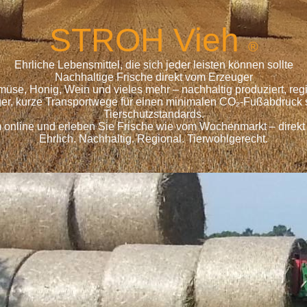
S
TROH
Vieh
®
Ehrliche Lebensmittel, die sich jeder leisten können sollte
Nachhaltige Frische direkt vom Erzeuger
emüse, Honig, Wein und vieles mehr – nachhaltig produziert, r
ger, kurze Transportwege für einen minimalen CO₂-Fußabdruck s
Tierschutzstandards.
 online und erleben Sie Frische wie vom Wochenmarkt – direkt
Ehrlich. Nachhaltig. Regional. Tierwohlgerecht.