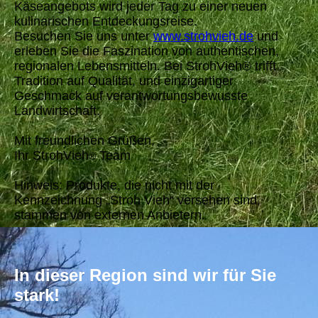
Käseangebots wird jeder Tag zu einer neuen
kulinarischen Entdeckungsreise.
Besuchen Sie uns unter
www.strohvieh.de
und
erleben Sie die Faszination von authentischen,
regionalen Lebensmitteln. Bei StrohVieh® trifft
Tradition auf Qualität, und einzigartiger
Geschmack auf verantwortungsbewusste
Landwirtschaft.
Mit freundlichen Grüßen,
Ihr StrohVieh
Team
®
Hinweis: Produkte, die nicht mit der
Kennzeichnung „Stroh Vieh“ versehen sind,
stammen von externen Anbietern.
In dieser Region sind wir für Sie
stark!