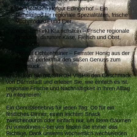
Der Hofladen Hofgut Edingerhof – Ein
Geheimtipp für regionale Spezialitäten, frische
Milchprodukte und Eier.
Wochenmarkt Kranichstein – Frische regionale
Produkte, darunter Käse, Fleisch und Obst,
mittwochs.
Imkerei Lichtenhainer – Feinster Honig aus der
Region, perfekt für den süßen Genuss zum
Frühstück.
Entdecken Sie mit STROH VIEH® den Geschmack
von Darmstadt und erleben Sie, wie einfach es ist,
regionale Frische und Nachhaltigkeit in Ihren Alltag
zu integrieren!
Ein Genusserlebnis für jeden Tag: Ob für ein
festliches Dinner, einen leichten Snack
zwischendurch oder einfach nur, um Ihren Gaumen
zu verwöhnen – bei uns finden Sie immer das
Richtige. Dank unseres wöchentlich wechselnden