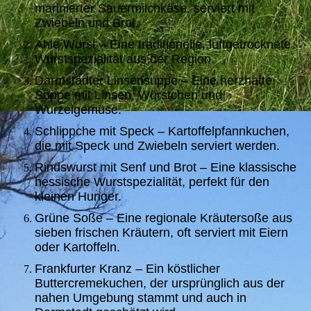
marinierter Sauermilchkäse, serviert mit
Zwiebeln und Brot.
Ahle Wurst – Eine traditionelle, luftgetrocknete
Wurstspezialität aus der Region.
Darmstädter Linsensuppe – Eine herzhafte
Suppe mit Linsen, Würstchen und
Wurzelgemüse.
Schlippche mit Speck – Kartoffelpfannkuchen,
die mit Speck und Zwiebeln serviert werden.
Rindswurst mit Senf und Brot – Eine klassische
hessische Wurstspezialität, perfekt für den
kleinen Hunger.
Grüne Soße – Eine regionale Kräutersoße aus
sieben frischen Kräutern, oft serviert mit Eiern
oder Kartoffeln.
Frankfurter Kranz – Ein köstlicher
Buttercremekuchen, der ursprünglich aus der
nahen Umgebung stammt und auch in