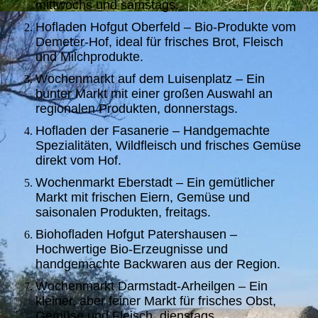
mittwochs und samstags.
Hofladen Hofgut Oberfeld – Bio-Produkte vom
Demeter-Hof, ideal für frisches Brot, Fleisch
und Milchprodukte.
Wochenmarkt auf dem Luisenplatz – Ein
bunter Markt mit einer großen Auswahl an
regionalen Produkten, donnerstags.
Hofladen der Fasanerie – Handgemachte
Spezialitäten, Wildfleisch und frisches Gemüse
direkt vom Hof.
Wochenmarkt Eberstadt – Ein gemütlicher
Markt mit frischen Eiern, Gemüse und
saisonalen Produkten, freitags.
Biohofladen Hofgut Patershausen –
Hochwertige Bio-Erzeugnisse und
handgemachte Backwaren aus der Region.
Wochenmarkt Darmstadt-Arheilgen – Ein
kleiner, aber feiner Markt für frisches Obst,
Gemüse und Fleisch, dienstags.