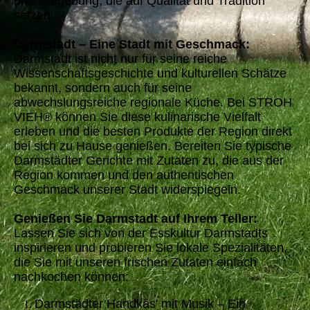
und Umgebung, die auf Qualität und Tradition
setzen.
Darmstadt – Eine Stadt mit Geschmack:
Darmstadt ist nicht nur für seine reiche
Wissenschaftsgeschichte und kulturellen Schätze
bekannt, sondern auch für seine
abwechslungsreiche regionale Küche. Bei STROH
VIEH® können Sie diese kulinarische Vielfalt
erleben und die besten Produkte der Region direkt
bei sich zu Hause genießen. Bereiten Sie typische
Darmstädter Gerichte mit Zutaten zu, die aus der
Region kommen und den authentischen
Geschmack unserer Stadt widerspiegeln.
Genießen Sie Darmstadt auf Ihrem Teller:
Lassen Sie sich von der Esskultur Darmstadts
inspirieren und probieren Sie lokale Spezialitäten,
die Sie mit unseren frischen Zutaten einfach
nachkochen können:
Darmstädter Handkäs' mit Musik – Ein