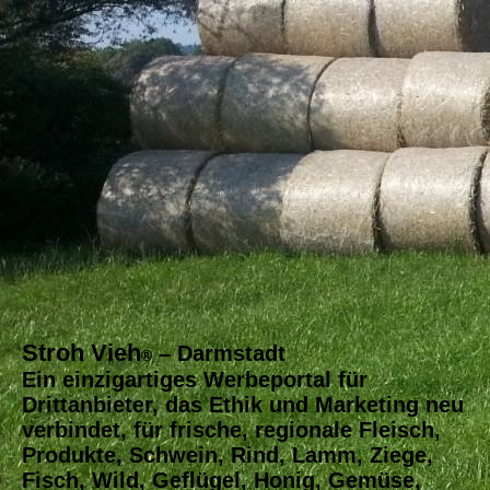
Stroh Vieh
– Darmstadt
®
Ein einzigartiges Werbeportal für
Drittanbieter, das Ethik und Marketing neu
verbindet, für frische, regionale Fleisch,
Produkte, Schwein, Rind, Lamm, Ziege,
Fisch, Wild, Geflügel, Honig, Gemüse,