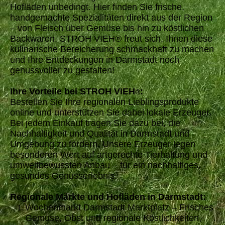
Hofläden unbedingt. Hier finden Sie frische,
handgemachte Spezialitäten direkt aus der Region
– von Fleisch über Gemüse bis hin zu köstlichen
Backwaren. STROH VIEH® freut sich, Ihnen diese
kulinarische Bereicherung schmackhaft zu machen
und Ihre Entdeckungen in Darmstadt noch
genussvoller zu gestalten!
Ihre Vorteile bei STROH VIEH
:
®
Bestellen Sie Ihre regionalen Lieblingsprodukte
online und unterstützen Sie dabei lokale Erzeuger.
Bei jedem Einkauf tragen Sie dazu bei, die
Nachhaltigkeit und Qualität in Darmstadt und
Umgebung zu fördern. Unsere Erzeuger legen
besonderen Wert auf artgerechte Tierhaltung und
umweltbewussten Anbau – für ein nachhaltiges,
gesundes Genusserlebnis.
Regionale Märkte und Hofläden in Darmstadt:
Wochenmarkt Darmstadt Marktplatz – Frisches
Gemüse, Obst und regionale Köstlichkeiten,