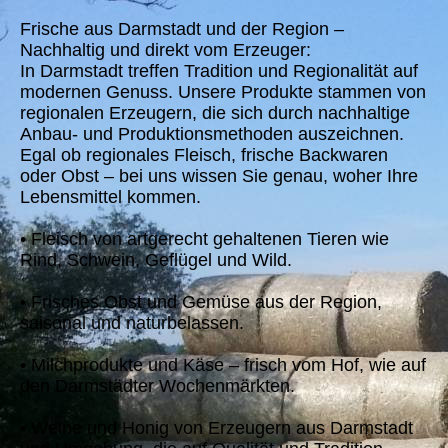
Frische aus Darmstadt und der Region –
Nachhaltig und direkt vom Erzeuger:
In Darmstadt treffen Tradition und Regionalität auf
modernen Genuss. Unsere Produkte stammen von
regionalen Erzeugern, die sich durch nachhaltige
Anbau- und Produktionsmethoden auszeichnen.
Egal ob regionales Fleisch, frische Backwaren
oder Obst – bei uns wissen Sie genau, woher Ihre
Lebensmittel kommen.
• Fleisch von artgerecht gehaltenen Tiere
n wie
Rind, Schwein, Geflügel und Wild.
• Frisches Obst und Gemüse aus der Region,
saisonal und naturbelassen.
• Milchprodukte und Käse – frisch vom Hof, wie auf
den Darmstädter Wochenmärkten.
• Weine und Honig von Erzeugern aus Darmstadt