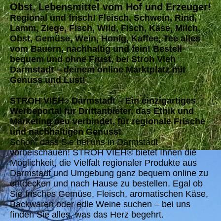
Obst, Lebensmittel vom Hof und Erzeuger!
Regional und frisch! Fleisch, Schwein, Rind,
Lamm, Ziege, Fisch, Wild, Fisch, Käse, Milch,
Obst, Gemüse, Wein, Honig, Kaffee, Tee alles
vom Bauern, nachhaltig und fein! Bestell
bequem und ohne Frust, bei Stroh Vieh
Darmstadt – deinem online Marktplatz mit
Genuss und Lust!
STROH VIEH
Darmstadt – Ein einzigartiges
®
Werbeportal für Drittanbieter, das Ethik und
Marketing neu verbindet, für regionale Frische
und nachhaltigen Genuss!
Schön, dass Sie bei uns in Darmstadt
vorbeischauen! STROH VIEH® bietet Ihnen die
Möglichkeit, die Vielfalt regionaler Produkte aus
Darmstadt und Umgebung ganz bequem online zu
entdecken und nach Hause zu bestellen. Egal ob
Sie frisches Gemüse, Fleisch, aromatischen Käse,
Backwaren oder edle Weine suchen – bei uns
finden Sie alles, was das Herz begehrt.