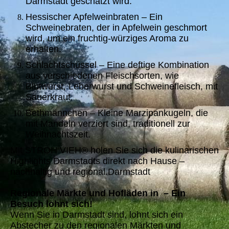
Darmstadt geschätzt wird.
Hessischer Apfelweinbraten – Ein
Schweinebraten, der in Apfelwein geschmort
wird, um ein fruchtig-würziges Aroma zu
erhalten.
Schlachtschüssel – Eine deftige Kombination
aus verschiedenen Fleischsorten, wie
Blutwurst, Leberwurst und Schweinefleisch, mit
Sauerkraut.
Bethmännchen – Kleine Marzipankugeln, die
mit Mandeln verziert sind, traditionell zur
Weihnachtszeit.
Mit STROH VIEH® holen Sie sich die kulinarischen
Highlights Darmstadts direkt nach Hause –
nachhaltig und regional.Darmstadt
Regionale Märkte und Hofläden in – Ein
Besuch lohnt sich!
Wenn Sie in Darmstadt sind, lohnt sich ein
Abstecher zu den regionalen Märkten und