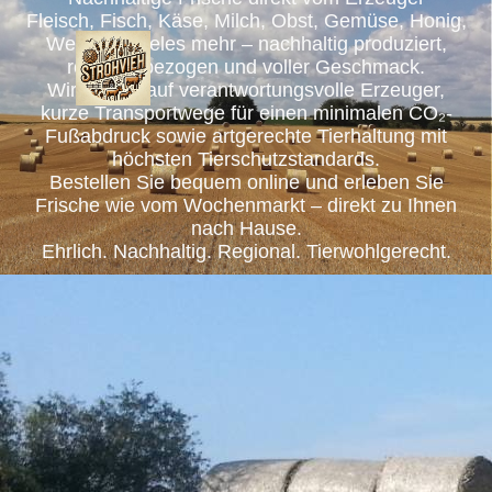
Fleisch, Fisch, Käse, Milch, Obst, Gemüse, Honig,
Wein und vieles mehr – nachhaltig produziert,
regional bezogen und voller Geschmack.
Wir setzen auf verantwortungsvolle Erzeuger,
kurze Transportwege für einen minimalen CO₂-
Fußabdruck sowie artgerechte Tierhaltung mit
höchsten Tierschutzstandards.
Bestellen Sie bequem online und erleben Sie
Frische wie vom Wochenmarkt – direkt zu Ihnen
nach Hause.
Ehrlich. Nachhaltig. Regional. Tierwohlgerecht.