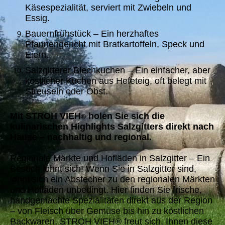
Käsespezialität, serviert mit Zwiebeln und
Essig.
Bauernfrühstück – Ein herzhaftes
Pfannengericht mit Bratkartoffeln, Speck und
Eiern.
Salzgitterer Blechkuchen – Ein einfacher, aber
köstlicher Kuchen aus Hefeteig, oft belegt mit
Streuseln oder Obst.
Mit STROH VIEH
holen Sie sich die
®
kulinarischen Highlights Salzgitters direkt nach
Hause – nachhaltig und regional.
Regionale Märkte und Hofläden in Salzgitter – Ein
Besuch lohnt sich! Wenn Sie in Salzgitter sind,
lohnt sich ein Abstecher zu den regionalen Märkten
und Hofläden unbedingt. Hier finden Sie frische,
handgemachte Spezialitäten direkt aus der Region
– von Fleisch über Gemüse bis hin zu köstlichen
Backwaren. STROH VIEH® freut sich, Ihnen diese