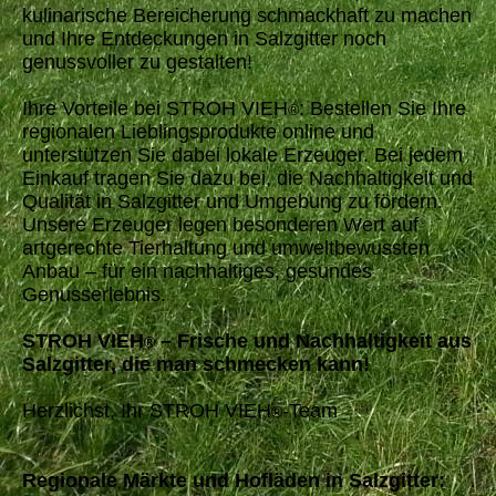
kulinarische Bereicherung schmackhaft zu machen
und Ihre Entdeckungen in Salzgitter noch
genussvoller zu gestalten!
Ihre Vorteile bei STROH VIEH
: Bestellen Sie Ihre
®
regionalen Lieblingsprodukte online und
unterstützen Sie dabei lokale Erzeuger. Bei jedem
Einkauf tragen Sie dazu bei, die Nachhaltigkeit und
Qualität in Salzgitter und Umgebung zu fördern.
Unsere Erzeuger legen besonderen Wert auf
artgerechte Tierhaltung und umweltbewussten
Anbau – für ein nachhaltiges, gesundes
Genusserlebnis.
STROH VIEH
– Frische und Nachhaltigkeit aus
®
Salzgitter, die man schmecken kann!
Herzlichst, Ihr STROH VIEH
-Team
®
Regionale Märkte und Hofläden in Salzgitter: