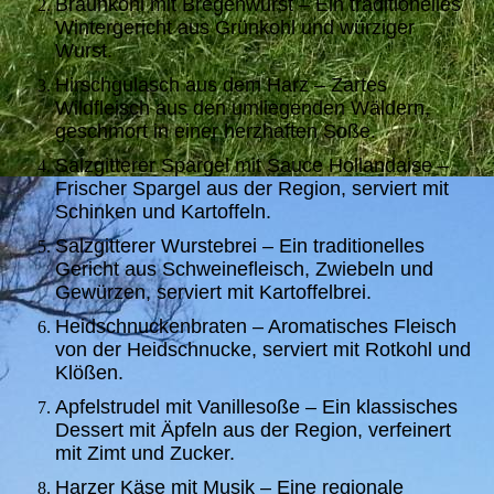
Braunkohl mit Bregenwurst – Ein traditionelles
Wintergericht aus Grünkohl und würziger
Wurst.
Hirschgulasch aus dem Harz – Zartes
Wildfleisch aus den umliegenden Wäldern,
geschmort in einer herzhaften Soße.
Salzgitterer Spargel mit Sauce Hollandaise –
Frischer Spargel aus der Region, serviert mit
Schinken und Kartoffeln.
Salzgitterer Wurstebrei – Ein traditionelles
Gericht aus Schweinefleisch, Zwiebeln und
Gewürzen, serviert mit Kartoffelbrei.
Heidschnuckenbraten – Aromatisches Fleisch
von der Heidschnucke, serviert mit Rotkohl und
Klößen.
Apfelstrudel mit Vanillesoße – Ein klassisches
Dessert mit Äpfeln aus der Region, verfeinert
mit Zimt und Zucker.
Harzer Käse mit Musik – Eine regionale