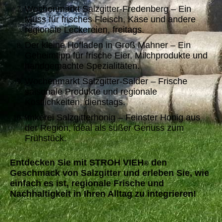
Wochenmarkt Salzgitter-Fredenberg – Ein
Muss für frisches Fleisch, Käse und andere
regionale Leckereien, freitags.
Der kleine Hofladen in Groß Mahner – Ein
Geheimtipp für frische Eier, Milchprodukte und
handgemachte Spezialitäten.
Wochenmarkt Salzgitter-Salder – Frische
saisonale Produkte und regionale
Köstlichkeiten, dienstags.
Imkerei Salzgitterhonig – Feinster Honig aus
der Region, ideal als süßer Genuss zum
Frühstück.
Entdecken Sie mit STROH VIEH
den
®
Geschmack von Salzgitter und erleben Sie, wie
einfach es ist, regionale Frische und
Nachhaltigkeit in Ihren Alltag zu integrieren!