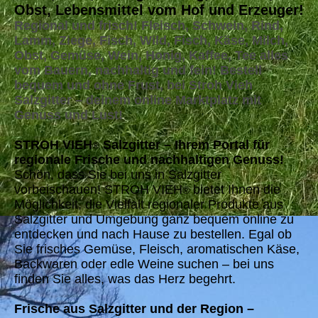
Obst, Lebensmittel vom Hof und Erzeuger!
Regional und frisch! Fleisch, Schwein, Rind,
Lamm, Ziege, Fisch, Wild, Fisch, Käse, Milch,
Obst, Gemüse, Wein, Honig, Kaffee, Tee alles
vom Bauern, nachhaltig und fein! Bestell
bequem und ohne Frust, bei Stroh Vieh
Salzgitter – deinem online Marktplatz mit
Genuss und Lust!
STROH VIEH
Salzgitter – Ihrem Portal für
®
regionale Frische und nachhaltigen Genuss!
Schön, dass Sie bei uns in Salzgitter
vorbeischauen! STROH VIEH
bietet Ihnen die
®
Möglichkeit, die Vielfalt regionaler Produkte aus
Salzgitter und Umgebung ganz bequem online zu
entdecken und nach Hause zu bestellen. Egal ob
Sie frisches Gemüse, Fleisch, aromatischen Käse,
Backwaren oder edle Weine suchen – bei uns
finden Sie alles, was das Herz begehrt.
Frische aus Salzgitter und der Region –