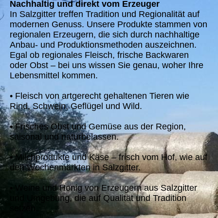
Nachhaltig und direkt vom Erzeuger
In Salzgitter treffen Tradition und Regionalität auf
modernen Genuss. Unsere Produkte stammen von
regionalen Erzeugern, die sich durch nachhaltige
Anbau- und Produktionsmethoden auszeichnen.
Egal ob regionales Fleisch, frische Backwaren
oder Obst – bei uns wissen Sie genau, woher Ihre
Lebensmittel kommen.
• Fleisch von artgerecht gehaltenen Tieren wie
Rind, Schwein, Geflügel und Wild.
• Frisches Obst und Gemüse aus der Region,
saisonal und naturbelassen.
• Milchprodukte und Käse – frisch vom Hof, wie auf
den Wochenmärkten in Salzgitter.
• Weine und Honig von Erzeugern aus Salzgitter
und Umgebung, die auf Qualität und Tradition
setzen.