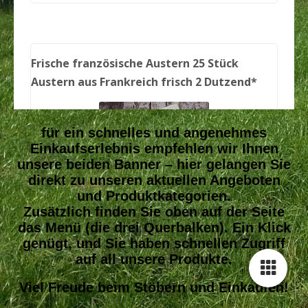
für ein schnelles und angenehmes
Einkaufserlebnis empfehlen wir Ihnen
unsere beiden Banner – hier gelangen Sie
direkt zu unseren aktuellen Angeboten
und Produktkategorien.
Zusätzlich finden Sie oben auf der Seite
das Menü (die drei Querbalken). Ein Klick
genügt, und Sie haben schnellen Zugriff
auf all unsere Produkte.
Viel Freude beim Stöbern und Einkaufen!