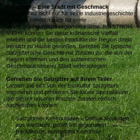
Salzgitter – Eine Stadt mit Geschmack
Salzgitter ist nicht nur für seine Industriegeschichte
bekannt, sondern auch für seine
abwechslungsreiche regionale Küche. Bei STROH
VIEH® können Sie diese kulinarische Vielfalt
erleben und die besten Produkte der Region direkt
bei sich zu Hause genießen. Bereiten Sie typische
Salzgittersche Gerichte mit Zutaten zu, die aus der
Region kommen und den authentischen
Geschmack unserer Stadt widerspiegeln.
Genießen Sie Salzgitter auf Ihrem Teller
Lassen Sie sich von der Esskultur Salzgitters
inspirieren und probieren Sie lokale Spezialitäten,
die Sie mit unseren frischen Zutaten einfach
nachkochen können:
Salzgitterer Kohlrouladen – Deftige Rouladen
aus Weißkohl, gefüllt mit regionalem
Hackfleisch, serviert mit Kartoffeln.