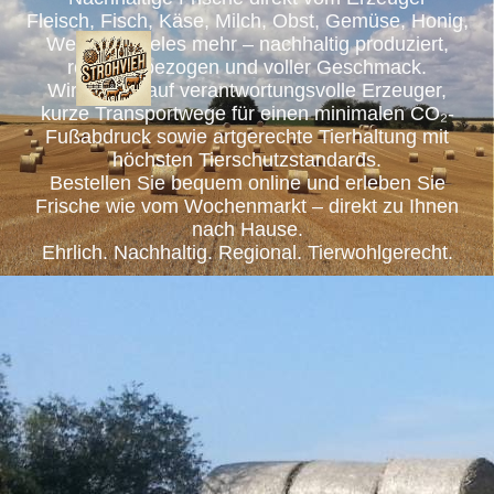
Fleisch, Fisch, Käse, Milch, Obst, Gemüse, Honig,
Wein und vieles mehr – nachhaltig produziert,
regional bezogen und voller Geschmack.
Wir setzen auf verantwortungsvolle Erzeuger,
kurze Transportwege für einen minimalen CO₂-
Fußabdruck sowie artgerechte Tierhaltung mit
höchsten Tierschutzstandards.
Bestellen Sie bequem online und erleben Sie
Frische wie vom Wochenmarkt – direkt zu Ihnen
nach Hause.
Ehrlich. Nachhaltig. Regional. Tierwohlgerecht.