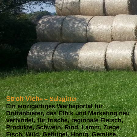
Stroh Vieh
– Salzgitter
®
Ein einzigartiges Werbeportal für
Drittanbieter, das Ethik und Marketing neu
verbindet, für frische, regionale Fleisch,
Produkte, Schwein, Rind, Lamm, Ziege,
Fisch, Wild, Geflügel, Honig, Gemüse,