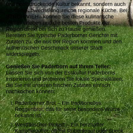
und beeindruckende Kultur bekannt, sondern auch
für seine abwechslungsreiche regionale Küche. Bei
STROH VIEH
können Sie diese kulinarische
®
Vielfalt erleben und die besten Produkte der
Region direkt bei sich zu Hause genießen.
Bereiten Sie typische Paderborner Gerichte mit
Zutaten zu, die aus der Region kommen und den
authentischen Geschmack unserer Stadt
widerspiegeln.
Genießen Sie Paderborn auf Ihrem Teller:
Lassen Sie sich von der Esskultur Paderborns
inspirieren und probieren Sie lokale Spezialitäten,
die Sie mit unseren frischen Zutaten einfach
nachkochen können:
Paderborner Brot – Ein traditionelles
Roggenbrot, das für seine besondere Würze
bekannt ist.
Westfälischer Pickert – Ein herzhafter
Kartoffelpuffer, oft mit Rübenkraut oder Speck