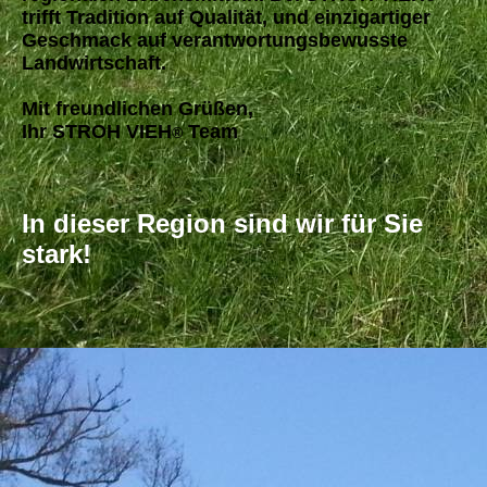
trifft Tradition auf Qualität, und einzigartiger
Geschmack auf verantwortungsbewusste
Landwirtschaft.
Mit freundlichen Grüßen,
Ihr STROH VIEH
Team
®
In dieser Region sind wir für Sie
stark!