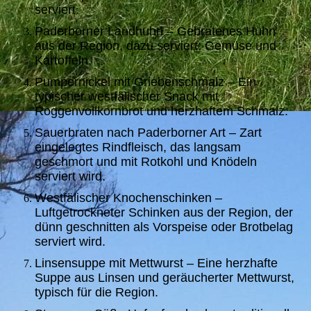
serviert.
Paderborner Landhuhn – Gebratenes Huhn
aus der Region, dazu serviert: Gemüse und
Kartoffeln.
Pumpernickel mit Griebenschmalz – Ein
typischer westfälischer Snack mit
Roggenvollkornbrot und herzhaftem Schmalz.
Sauerbraten nach Paderborner Art – Zart
eingelegtes Rindfleisch, das langsam
geschmort und mit Rotkohl und Knödeln
serviert wird.
Westfälischer Knochenschinken –
Luftgetrockneter Schinken aus der Region, der
dünn geschnitten als Vorspeise oder Brotbelag
serviert wird.
Linsensuppe mit Mettwurst – Eine herzhafte
Suppe aus Linsen und geräucherter Mettwurst,
typisch für die Region.