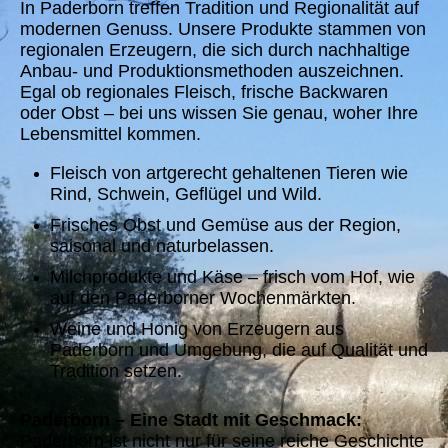
In Paderborn treffen Tradition und Regionalität auf
modernen Genuss. Unsere Produkte stammen von
regionalen Erzeugern, die sich durch nachhaltige
Anbau- und Produktionsmethoden auszeichnen.
Egal ob regionales Fleisch, frische Backwaren
oder Obst – bei uns wissen Sie genau, woher Ihre
Lebensmittel kommen.
Fleisch von artgerecht gehaltenen Tieren wie
Rind, Schwein, Geflügel und Wild.
Frisches Obst und Gemüse aus der Region,
saisonal und naturbelassen.
Milchprodukte und Käse – frisch vom Hof, wie
auf den Paderborner Wochenmärkten.
Weine und Honig von Erzeugern aus
Paderborn und Umgebung, die auf Qualität und
Tradition setzen.
Paderborn – Eine Stadt mit Geschmack:
Paderborn ist nicht nur für seine reiche Geschichte