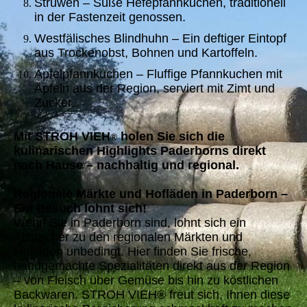
Struwen – Süße Hefepfannkuchen, traditionell
in der Fastenzeit genossen.
Westfälisches Blindhuhn – Ein deftiger Eintopf
aus Trockenobst, Bohnen und Kartoffeln.
Apfelpfannkuchen – Fluffige Pfannkuchen mit
Äpfeln aus der Region, serviert mit Zimt und
Zucker.
Mit STROH VIEH
holen Sie sich die
®
kulinarischen Highlights Paderborns direkt
nach Hause – nachhaltig und regional.
Regionale Märkte und Hofläden in Paderborn –
Ein Besuch lohnt sich!
Wenn Sie in Paderborn sind, lohnt sich ein
Abstecher zu den regionalen Märkten und
Hofläden unbedingt. Hier finden Sie frische,
handgemachte Spezialitäten direkt aus der Region
– von Fleisch über Gemüse bis hin zu köstlichen
Backwaren. STROH VIEH® freut sich, Ihnen diese