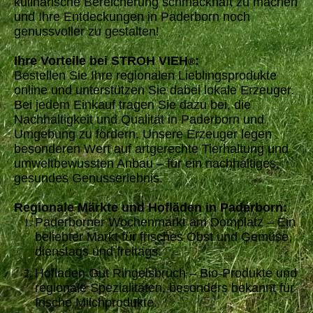
kulinarische Bereicherung schmackhaft zu machen
und Ihre Entdeckungen in Paderborn noch
genussvoller zu gestalten!
Ihre Vorteile bei STROH VIEH
:
®
Bestellen Sie Ihre regionalen Lieblingsprodukte
online und unterstützen Sie dabei lokale Erzeuger.
Bei jedem Einkauf tragen Sie dazu bei, die
Nachhaltigkeit und Qualität in Paderborn und
Umgebung zu fördern. Unsere Erzeuger legen
besonderen Wert auf artgerechte Tierhaltung und
umweltbewussten Anbau – für ein nachhaltiges,
gesundes Genusserlebnis.
Regionale Märkte und Hofläden in Paderborn:
Paderborner Wochenmarkt am Domplatz – Ein
beliebter Markt für frisches Obst und Gemüse,
dienstags und freitags.
Hofladen Gut Ringelsbruch – Bio-Produkte und
regionale Spezialitäten, besonders bekannt für
frische Milchprodukte.