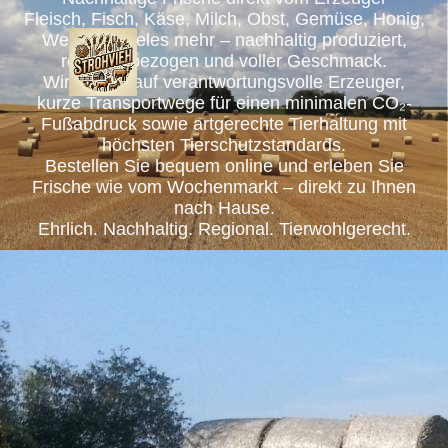
Fleisch, Fisch, Käse, Milch, Obst, Gemüse, Honig,
Wein und vieles mehr – nachhaltig produziert,
regional bezogen und voller Geschmack.
Wir setzen auf verantwortungsvolle Erzeuger,
kurze Transportwege für einen minimalen CO₂-
Fußabdruck sowie artgerechte Tierhaltung mit
höchsten Tierschutzstandards.
Bestellen Sie bequem online und erleben Sie
Frische wie vom Wochenmarkt – direkt zu Ihnen
nach Hause.
Ehrlich. Nachhaltig. Regional. Tierwohlgerecht.