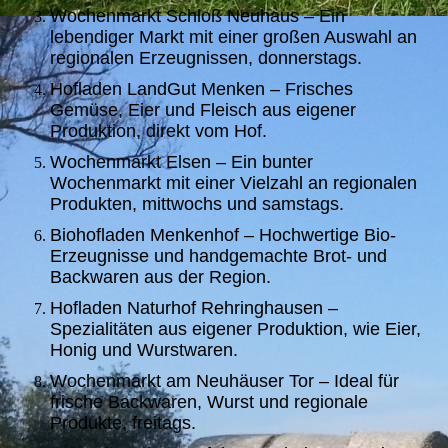
Wochenmarkt Schloß Neuhaus – Ein
lebendiger Markt mit einer großen Auswahl an
regionalen Erzeugnissen, donnerstags.
Hofladen LandGut Menken – Frisches
Gemüse, Eier und Fleisch aus eigener
Produktion, direkt vom Hof.
Wochenmarkt Elsen – Ein bunter
Wochenmarkt mit einer Vielzahl an regionalen
Produkten, mittwochs und samstags.
Biohofladen Menkenhof – Hochwertige Bio-
Erzeugnisse und handgemachte Brot- und
Backwaren aus der Region.
Hofladen Naturhof Rehringhausen –
Spezialitäten aus eigener Produktion, wie Eier,
Honig und Wurstwaren.
Wochenmarkt am Neuhäuser Tor – Ideal für
frische Backwaren, Wurst und regionale
Produkte, freitags.