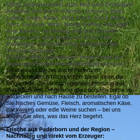
Obst, Lebensmittel vom Hof und Erzeuger!
Regional und frisch! Fleisch, Schwein, Rind,
Lamm, Ziege, Fisch, Wild, Fisch, Käse, Milch,
Obst, Gemüse, Wein, Honig, Kaffee, Tee alles
vom Bauern, nachhaltig und fein! Bestell
bequem und ohne Frust, bei Stroh Vieh
Paderborn – deinem online Marktplatz mit
Genuss und Lust!
STROH VIEH
Paderborn – Ihrem Portal für
®
regionale Frische und nachhaltigen Genuss!
Schön, dass Sie bei uns in Paderborn
vorbeischauen! STROH VIEH
bietet Ihnen die
®
Möglichkeit, die Vielfalt regionaler Produkte aus
Paderborn und Umgebung ganz bequem online zu
entdecken und nach Hause zu bestellen. Egal ob
Sie frisches Gemüse, Fleisch, aromatischen Käse,
Backwaren oder edle Weine suchen – bei uns
finden Sie alles, was das Herz begehrt.
Frische aus Paderborn und der Region –
Nachhaltig und direkt vom Erzeuger: