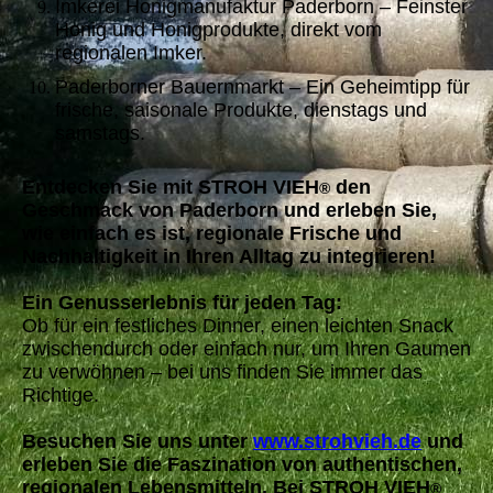
Imkerei Honigmanufaktur Paderborn – Feinster
Honig und Honigprodukte, direkt vom
regionalen Imker.
Paderborner Bauernmarkt – Ein Geheimtipp für
frische, saisonale Produkte, dienstags und
samstags.
Entdecken Sie mit STROH VIEH
den
®
Geschmack von Paderborn und erleben Sie,
wie einfach es ist, regionale Frische und
Nachhaltigkeit in Ihren Alltag zu integrieren!
Ein Genusserlebnis für jeden Tag:
Ob für ein festliches Dinner, einen leichten Snack
zwischendurch oder einfach nur, um Ihren Gaumen
zu verwöhnen – bei uns finden Sie immer das
Richtige.
Besuchen Sie uns unter
www.strohvieh.de
und
erleben Sie die Faszination von authentischen,
regionalen Lebensmitteln. Bei STROH VIEH
®