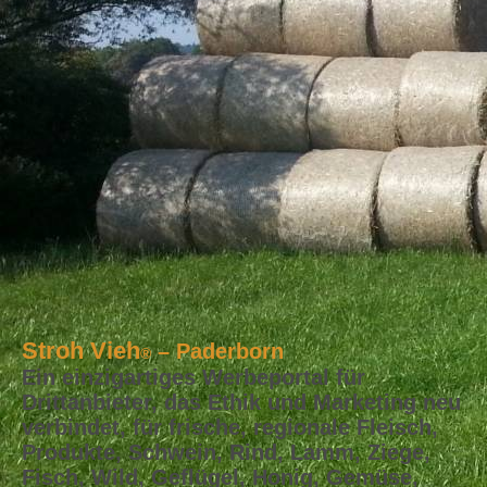
Stroh Vieh
– Paderborn
®
Ein einzigartiges Werbeportal für
Drittanbieter, das Ethik und Marketing neu
verbindet, für frische, regionale Fleisch,
Produkte, Schwein, Rind, Lamm, Ziege,
Fisch, Wild, Geflügel, Honig, Gemüse,