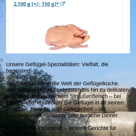
Unsere Geflügel-Spezialitäten: Vielfalt, die
begeistert!
Tauchen Sie ein in die Welt der Geflügelküche.
Von saftigen Hähnchenbrüsten bis hin zu delikaten
Wachteln und exotischem Straußenfleisch – bei
Stroh Vieh® entdecken Sie Geflügel in all seinen
Facetten. Ideal für jede Gelegenheit – ob
Familienessen, Grillparty oder festliche Dinner.
Kulinarische Inspiration – leckere Gerichte für
jedes Geflügel: