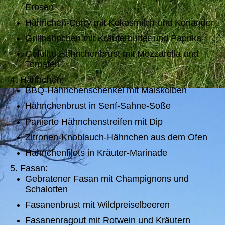
Erbsen
Hähnchen-Curry mit Kokosmilch und Koriander
Grillhähnchen mit Kräuterbutter und Paprika
Gefüllte Hähnchenbrust mit Mozzarella und
Tomaten
4. Hähnchen:
BBQ-Hähnchenschenkel mit Maiskolben
Hähnchenbrust in Senf-Sahne-Soße
Panierte Hähnchenstreifen mit Dip
Zitronen-Knoblauch-Hähnchen aus dem Ofen
Hähnchenfilets in Kräuter-Marinade
5. Fasan:
Gebratener Fasan mit Champignons und
Schalotten
Fasanenbrust mit Wildpreiselbeeren
Fasanenragout mit Rotwein und Kräutern