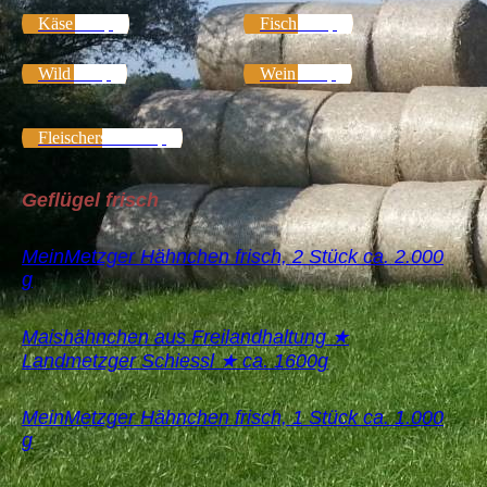
Käse Shop
Fisch Shop
Wild Shop
Wein Shop
Fleischersatz Shop
Geflügel frisch
MeinMetzger Hähnchen frisch, 2 Stück ca. 2.000
g
Maishähnchen aus Freilandhaltung ★
Landmetzger Schiessl ★ ca. 1600g
MeinMetzger Hähnchen frisch, 1 Stück ca. 1.000
g