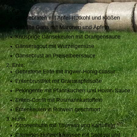
1. Gans:
Gänsebraten mit Apfel-Rotkohl und Klößen
Gefüllte Gans mit Maronen und Äpfeln
Knusprige Gänsekeulen mit Orangensauce
Gänseragout mit Wurzelgemüse
Gänsebrust an Preiselbeersauce
2. Ente:
Gebratene Ente mit Ingwer-Honig-Glasur
Entenbrustfilet mit Granatapfelsoße
Pekingente mit Pfannkuchen und Hoisin-Sauce
Enten-Confit mit Rosmarinkartoffeln
Entenkeulen in Rotwein geschmort
3. Huhn:
Zitronenhuhn mit Thymian und Kartoffeln
Cremiges Hühnerfrikassee mit Spargel und