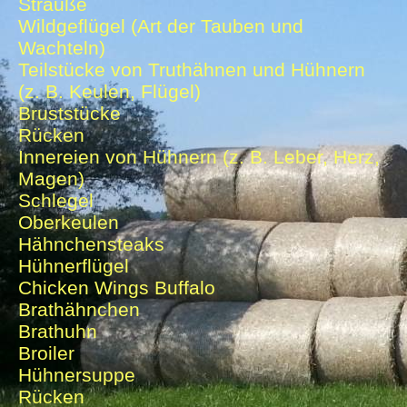
Strauße
Wildgeflügel (Art der Tauben und
Wachteln)
Teilstücke von Truthähnen und Hühnern
(z. B. Keulen, Flügel)
Bruststücke
Rücken
Innereien von Hühnern (z. B. Leber, Herz,
Magen)
Schlegel
Oberkeulen
Hähnchensteaks
Hühnerflügel
Chicken Wings Buffalo
Brathähnchen
Brathuhn
Broiler
Hühnersuppe
Rücken