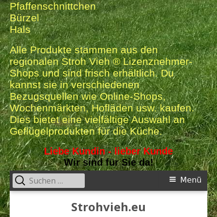
Pfaffenschnittchen
Bürzel
Hals
Alle Produkte stammen aus den
regionalen Stroh Vieh ® Lizenznehmer-
Shops und sind frisch erhältlich. Du
kannst sie in verschiedenen
Bezugsquellen wie Online-Shops,
Wochenmärkten, Hofläden usw. kaufen.
Dies bietet eine vielfältige Auswahl an
Geflügelprodukten für die Küche.
Liebe Kundin - lieber Kunde
Wir sind für Sie da!