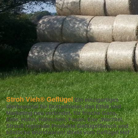
Stroh Vieh®
Geflügel
Ein einzigartiges
Werbeportal für Drittanbieter, das Ethik und
Marketing neu verbindet, für frische Gans,
Ente, Huhn, Hähnchen, Fasan, Eier ,Wachtel,
Strauß regionale Produkte Geflügelfleisch und
köstliche Wurstwaren! direkt vom Geflügel Hof