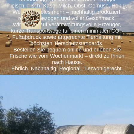
Fleisch, Fisch, Käse, Milch, Obst, Gemüse, Honig,
Wein und vieles mehr – nachhaltig produziert,
regional bezogen und voller Geschmack.
Wir setzen auf verantwortungsvolle Erzeuger,
kurze Transportwege für einen minimalen CO₂-
Fußabdruck sowie artgerechte Tierhaltung mit
höchsten Tierschutzstandards.
Bestellen Sie bequem online und erleben Sie
Frische wie vom Wochenmarkt – direkt zu Ihnen
nach Hause.
Ehrlich. Nachhaltig. Regional. Tierwohlgerecht.