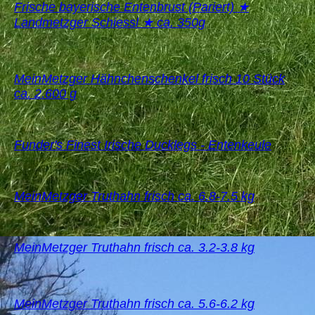
Frische bayerische Entenbrust (Pariert) ★
Landmetzger Schiessl ★ ca. 350g
MeinMetzger Hähnchenschenkel frisch 10 Stück
ca. 2.600 g
Funder's Finest Irische Ducklegs - Entenkeule
MeinMetzger Truthahn frisch ca. 6.8-7.5 kg
MeinMetzger Truthahn frisch ca. 3.2-3.8 kg
MeinMetzger Truthahn frisch ca. 5.6-6.2 kg