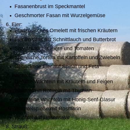
Fasanenbrust im Speckmantel
Geschmorter Fasan mit Wurzelgemüse
6. Eier:
Französisches Omelett mit frischen Kräutern
Eier im Glas mit Schnittlauch und Butterbrot
Shakshuka mit Eiern und Tomaten
Spanische Tortilla mit Kartoffeln und Zwiebeln
Gebackene Eier auf Spinat und Feta
7. Wachtel:
Gefüllte Wachteln mit Kräutern und Feigen
Wachteln in Rotwein mit Thymian
Gebratene Wachteln mit Honig-Senf-Glasur
Wachtelspieße mit Rosmarin
Wachtel auf Linsensalat
8. Strauß: