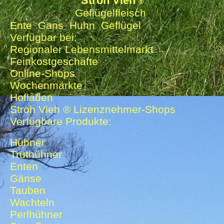
Stroh Vieh
®
Geflügelfleisch
Ente Gans Huhn Geflügel
Verfügbar bei:
Regionaler Lebensmittelmarkt
Feinkostgeschäfte
Online-Shops
Wochenmärkte
Hofläden
Stroh Vieh ® Lizenznehmer-Shops
Verfügbare Produkte:
Hühner
Truthühner
Enten
Gänse
Tauben
Wachteln
Perlhühner