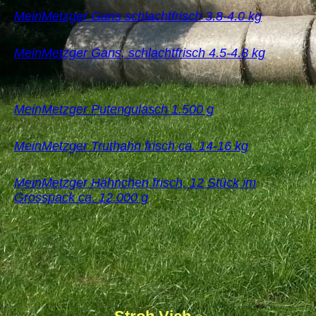
MeinMetzger Gans schlachtfrisch 3.8-4.0 kg
MeinMetzger Gans, schlachtfrisch 4.5-4.8 kg
MeinMetzger Putengulasch 1.500 g
MeinMetzger Truthahn frisch ca. 14-16 kg
MeinMetzger Hähnchen frisch, 12 Stück im
Grosspack ca. 12.000 g