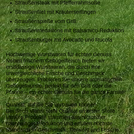
Straußensteak mit Pfefferrahmsoße
Straußenfilet mit Kräuterseitlingen
Straußenspieße vom Grill
Straußenmedaillons mit Balsamico-Reduktion
Straußenburger mit Avocado und Rucola
Hochwertige Wurstwaren für echten Genuss
Neben frischem Geflügelfleisch bieten wir
erstklassige Wurstwaren, die durch ihre
unvergleichliche Frische und Geschmack
überzeugen. Probieren Sie unsere aromatischen
Geflügelwürste, perfekt für den Grill oder die
Pfanne – ein echter Genuss für die ganze Familie!
Qualität, auf die Sie vertrauen können
Bei Stroh Vieh® steht Qualität an erster Stelle.
Unsere Produkte stammen aus regionaler,
nachhaltiger Produktion und erfüllen höchste
Standards in Geschmack, Tierwohl und Frische.