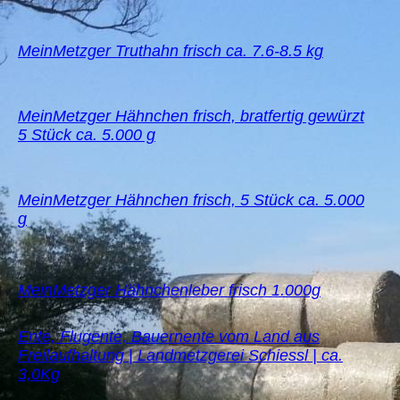
MeinMetzger Truthahn frisch ca. 7.6-8.5 kg
MeinMetzger Hähnchen frisch, bratfertig gewürzt
5 Stück ca. 5.000 g
MeinMetzger Hähnchen frisch, 5 Stück ca. 5.000
g
MeinMetzger Hähnchenleber frisch 1.000g
Ente, Flugente, Bauernente vom Land aus
Freilaufhaltung | Landmetzgerei Schiessl | ca.
3,0Kg