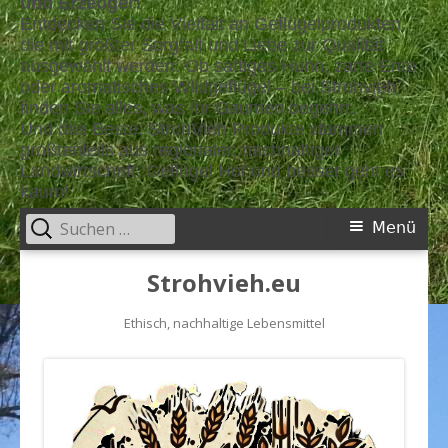
und Erzeuger!
Entdecken Sie die Vielfalt an Geflügelprodukten,
die mit größter Sorgfalt und Liebe zur Qualität
ausgewählt werden. Ob saftiges Huhn, zarte Ente
oder aromatisches Wildgeflügel – bei Strohvieh
finden Sie alles, was Ihr Gaumen begehrt.
Und das Beste: StrohVieh Produkte stammen
größtenteils aus regionaler, nachhaltiger
Landwirtschaft. Geflügel Hof und besser geht es
kaum!