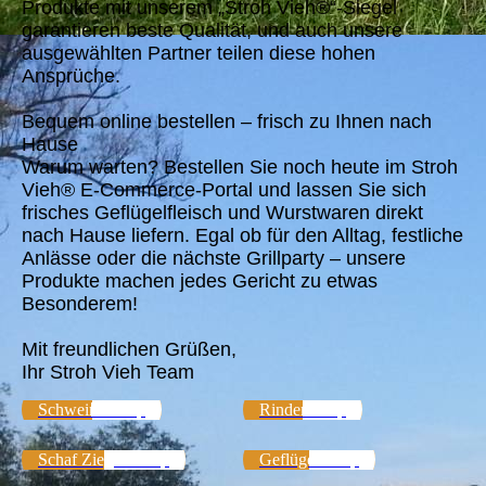
Produkte mit unserem „Stroh Vieh®“-Siegel
garantieren beste Qualität, und auch unsere
ausgewählten Partner teilen diese hohen
Ansprüche.
Bequem online bestellen – frisch zu Ihnen nach
Hause
Warum warten? Bestellen Sie noch heute im Stroh
Vieh® E-Commerce-Portal und lassen Sie sich
frisches Geflügelfleisch und Wurstwaren direkt
nach Hause liefern. Egal ob für den Alltag, festliche
Anlässe oder die nächste Grillparty – unsere
Produkte machen jedes Gericht zu etwas
Besonderem!
Mit freundlichen Grüßen,
Ihr Stroh Vieh Team
Schweine Shop
Rinder Shop
Schaf Ziegen Shop
Geflügel Shop