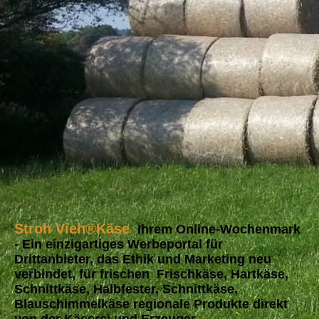
Stroh Vieh
®
Käse
Ihrem Online-Wochenmark
- Ein einzigartiges Werbeportal für
Drittanbieter, das Ethik und Marketing neu
verbindet, für frischen Frischkäse, Hartkäse,
Schnittkäse, Halbfester, Schnittkäse,
Blauschimmelkäse regionale Produkte direkt