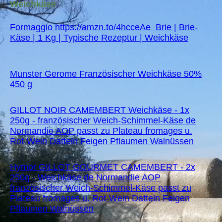
Weichkäse
Formaggio https://amzn.to/4hcceAe Brie | Brie-
Käse | 1 Kg | Typische Rezeptur | Weichkäse
Munster Gerome Französischer Weichkäse 50%
450 g
GILLOT NOIR CAMEMBERT Weichkäse - 1x
250g - französischer Weich-Schimmel-Käse de
Normandie AOP passt zu Plateau fromages u.
Rot-Wein Datteln Feigen Pflaumen Walnüssen
Hymor GILLOT GOURMET CAMEMBERT - 2x
250g - Weichkäse de Normandie AOP
französischer Weich-Schimmel-Käse passt zu
Plateau fromages u. Rot-Wein Datteln Feigen
Pflaumen Walnüssen