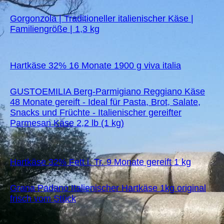
Gorgonzola | Traditioneller italienischer Käse |
Familiengröße | 1,3 kg
Hartkäse 32% 16 Monate 1900 g viva italia
GUSTOEMILIA Berg-Parmigiano Reggiano Käse
48 Monate gereift - Ideal für Pasta, Brot, Salate,
Snacks und Früchte - Italienischer gereifter
Parmesan Käse 2,2 lb (1 kg)
Hartkäse 32% Fett i. Tr. 9 Monate gereift 1 kg
Grana Padano Italienischer Hartkäse 1kg original
frisch vom Stück