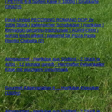
| PETITE 6-8 Sorten Käse = 1000g | Grußkarte
GRATIS
Food-United PECORINO ROMANO DOP 2x
200g Stück | italienischer Schafskäse | Hartkäse |
formaggio-pecorino-tradizionale | AGRIFORM |
würzig leicht-pikant | passend für Pizza Pasta
Risotto Ciabatta (2)
Almgourmet - Hartkäse aus Südtirol - 2 Stück je
400g - 12 Monate gereift - Herzhafter Felsenkeller
Käse mit würzigem Geschmack
Gourmet-Käsevariation 6 ... Hartkäse-Klassiker
(1500g)
Almgourmet - Hartkäse aus Südtirol - 2 Stück je