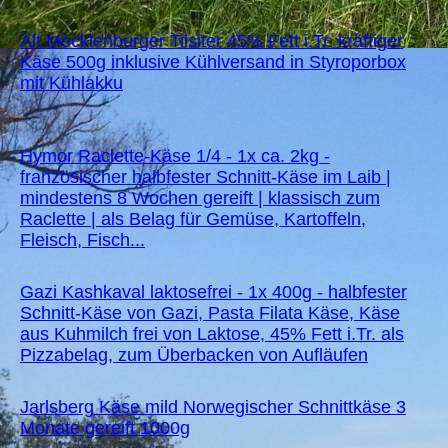
Alt Mecklenburger Tilsiter 45% Fett i.Tr. kräftiger
Käse 500g inklusive Kühlversand in Styroporbox
mit Kühlakku
Hymor Raclette-Käse 1/4 - 1x ca. 2kg -
französischer halbfester Schnitt-Käse im Laib |
mindestens 8 Wochen gereift | klassisch zum
Raclette | als Belag für Gemüse, Kartoffeln,
Fleisch, Fisch...
Gazi Kashkaval laktosefrei - 1x 400g - halbfester
Schnitt-Käse von Gazi, Pasta Filata Käse, Käse
aus Kuhmilch frei von Laktose, 45% Fett i.Tr. als
Pizzabelag, zum Überbacken von Aufläufen
Jarlsberg Käse mild Norwegischer Schnittkäse 3
Monate gereift 1000g