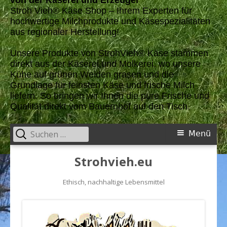
von der Käserei und Erzeuger
Stroh Vieh
®
Käse Shop – Ihrem Experten für
hochwertige Milchprodukte und
Käsespezialitäten
aus regionaler Herstellung!
Unsere Produkte von StrohVieh® Käse stammen
direkt aus der Käserei und Molkerei, wo unsere
Kühe auf grünen Weiden grasen und die
Grundlage für feinsten Käse und frische Milch
liefern. So bringen wir Ihnen die pure Frische und
Qualität direkt vom Bauernhof auf den Tisch.