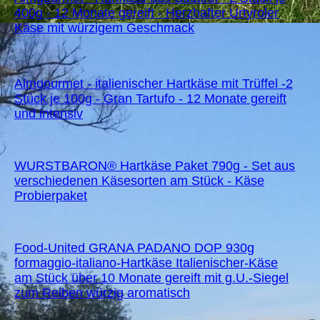
400g - 12 Monate gereift - Herzhafter Urtyroler
Käse mit würzigem Geschmack
Almgourmet - italienischer Hartkäse mit Trüffel -2
Stück je 100g - Gran Tartufo - 12 Monate gereift
und intensiv
WURSTBARON® Hartkäse Paket 790g - Set aus
verschiedenen Käsesorten am Stück - Käse
Probierpaket
Food-United GRANA PADANO DOP 930g
formaggio-italiano-Hartkäse Italienischer-Käse
am Stück über 10 Monate gereift mit g.U.-Siegel
zum Reiben würzig aromatisch