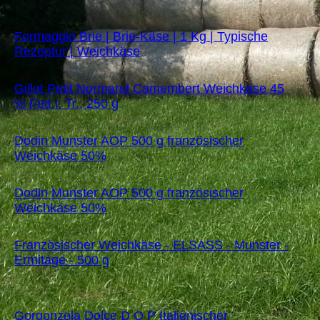
Formaggio Brie | Brie-Käse | 1 Kg | Typische
Rezeptur | Weichkäse
Gillot Petit Normand Camembert Weichkäse 45
% Fett i. Tr., 250 g
Dodin Munster AOP 500 g französischer
Weichkäse 50%
Dodin Munster AOP 500 g französischer
Weichkäse 50%
Französischer Weichkäse - ELSASS - Munster -
Ermitage - 500 g
Gorgonzola Dolce D O P Italienischer