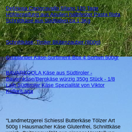
Deliziosa Caciocavallo Silano 120 Tage
Höhlenreifung aus Apulien halbfester Pasta filata
Schnittkäse aus Süditalien ca.1,3Kg
Schnittkäse, Tiroler Blütenzauber (800g)
Grünländer Käse-Sortiment-Box 4 Sortwn 500gr
BAVAREGOLA Käse aus Südtiroler -
Bauernkäse/Bergkäse würzig 350g Stück - 1/8
Laib Südtiroler Käse Spezialität von Viktor
Kofler/Lana
"Landmetzgerei Schiessl Butterkäse Tölzer Art
500g I Hausmacher Käse Glutenfrei, Schnittkäse