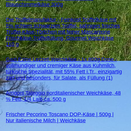
Blauschimmelkäse 300g
Die Trüffelmanufaktur - Feinkost Trüffelkäse mit
5% echtem schwarzem Trüffel, sahniges frisches
Trüffel-Käse-Törtchen mit feiner Mascarpone
Frischkäse-Trüffelfüllung, Gourmet Weichkäse
110 g
Gazi Ezine Lezzeti Weichkäse - 1x 800g Dose -
vollmundiger und cremiger Käse aus Kuhmilch,
türkische Spezialität, mit 55% Fett i.Tr., einzigartig
zart und besonders, für Salate, als Füllung (1)
Arrigoni Taleggio norditalienischer Weichkäse, 48
% Fett, 1/4 Laib ca. 500 g
Frischer Pecorino Toscano DOP-Käse | 500g |
Nur italienische Milch | Weichkäse