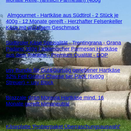
Monate Reife, (ähnlich Parmesan) (400g
Almgourmet - Hartkäse aus Südtirol - 2 Stück je
400g - 12 Monate gereift - Herzhafter Felsenkeller
Käse mit würzigem Geschmack
Südtiroler Käse Spezialität - Trentingrana - Grana
Padano 300g / Italienischer Parmesan Hartkäse
aus dem Trentino - Premium Qualität - DOP
usy Bundle für Gut&Günstig geriebener Hartkäse
32% Fett Grated Cheese 6er Pack (6x80g
Streuer) + usy Block
Brazzale Gran Moravia Hartkäse mind. 16
Monate gereift klimaneutral
Käseplatte 'Probierpaket Überraschungsauswahl'