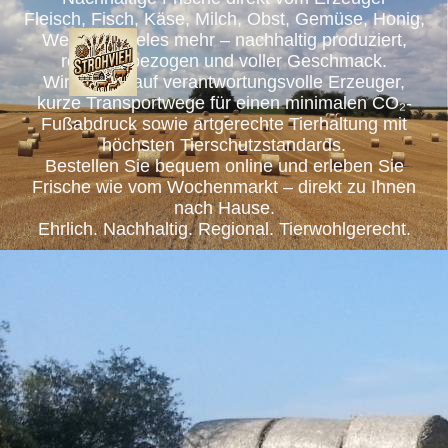
Fleisch, Fisch, Käse, Milch, Obst, Gemüse, Honig,
Wein und vieles mehr – nachhaltig produziert,
regional bezogen und voller Geschmack.
Wir setzen auf verantwortungsvolle Erzeuger,
kurze Transportwege für einen minimalen CO₂-
Fußabdruck sowie artgerechte Tierhaltung mit
höchsten Tierschutzstandards.
Bestellen Sie bequem online und erleben Sie
Frische wie vom Wochenmarkt – direkt zu Ihnen
nach Hause.
Ehrlich. Nachhaltig. Regional. Tierwohlgerecht.