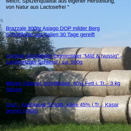
weich, Spitzenqualität aus eigener Herstellung,
von Natur aus Lactosefrei "
Brazzale 300gr Asiago DOP milder Berg
Schnittkäse aus Italien 30 Tage gereift
Original Grünländer Emmentaler "Mild & Nussig" -
Landmetzger Schiessl - ca. 500g
Milram Edamer Schnittkäse, 40% Fett i. Tr. - 3 kg
Stücke
Gazi - Kashkaval Schnitt- Käse 45% i.Tr. - Kasar
peyniri (400g)