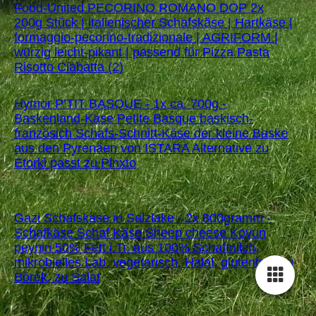
Food-United PECORINO ROMANO DOP 2x
200g Stück | italienischer Schafskäse | Hartkäse |
formaggio-pecorino-tradizionale | AGRIFORM |
würzig leicht-pikant | passend für Pizza Pasta
Risotto Ciabatta (2)
Hymor P’TIT BASQUE - 1x ca. 700g -
Baskenland-Käse Petite Basque baskisch-
französich Schafs-Schnitt-Käse der kleine Baske
aus den Pyrenäen von ISTARA Alternative zu
Etorki passt zu Pinxto
Gazi Schafskäse in Salzlake - 2x 800gramm -
Schafkäse Schaf Käse Sheep cheese Koyun
peyniri 50% Fett i.Tr. aus 100% Schafmilch,
mikrobielles Lab, vegetarisch, Halal, glutenfrei, zu
Börek, zu Salat