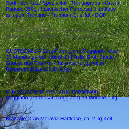
Südtiroler Käse Spezialität - Trentingrana - Grana
Padano 350g / Italienischer Parmesan Hartkäse
aus dem Trentino - Premium Qualität - DOP
Hartkäse, Trentingrana - Hartkäse min. 22
Monate Reife, (ähnlich Parmesan) (400g)
GUSTOEMILIA Berg-Parmigiano Reggiano Käse
36 Monate gereift - Ideal für Pasta, Brot, Salate,
Snacks und Früchte - Italienischer gereifter
Parmesan Käse 2,2 lb (1 kg)
DUE MADONNE LATTERIA Parmigiano
Reggiano (Parmesan Reggiano) 36 Monate 1 kg.
Brazzale Gran Moravia Hartkäse, ca. 2 kg Keil