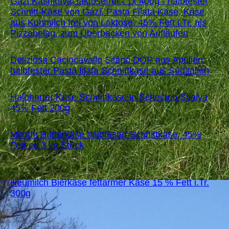
Gazi Kashkaval laktosefrei - 1x 400g - halbfester
Schnitt-Käse von Gazi, Pasta Filata Käse, Käse
aus Kuhmilch frei von Laktose, 45% Fett i.Tr. als
Pizzabelag, zum Überbacken von Aufläufen
Deliziosa Caciocavallo Silano DOP aus Apulien
halbfester Pasta filata Schnittkäse aus Süditalien
Halbharter Käse Schnittkäse in Scheiben Svalya
45% Fett 200g
Milram Butterkäse halbfester Schnittkäse, 45%
Fett ca 3 kg Stück
Heumilch Bierkäse fettarmer Käse 15 % Fett i.Tr.
300g