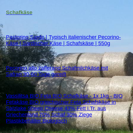
Schafkäse
Pastorino Sardo | Typisch italienischer Pecorino-
Käse | Sardischer Käse | Schafskäse | 550g
Pecorino allo zafferano Schafmilchkäse mit
Safran 30-60 Tage gereift
Vassilitsa BIO Feta BIO Schafkäse - 1x 1kg - BIO
Fetakäse BIO griechischer Feta Schafskäse in
Salzlake Sheep Cheese 43% Fett i.Tr. aus
Griechenland 70% Schaf 30% Ziege
Plastikbehälter Biologisch