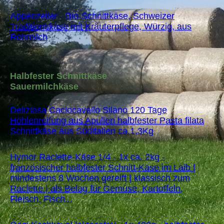
Appenzeller - Bio-Schnittkäse, Schweizer
Traditionskäse mit Kräuterpflege, Würzig, aus
Rohmilch
Halbfester Schnittkäse
Sauermilchkäse
Deliziosa Caciocavallo Silano 120 Tage
Höhlenreifung aus Apulien halbfester Pasta filata
Schnittkäse aus Süditalien ca.1,3Kg
Hymor Raclette-Käse 1/4 - 1x ca. 2kg -
französischer halbfester Schnitt-Käse im Laib |
mindestens 8 Wochen gereift | klassisch zum
Raclette | als Belag für Gemüse, Kartoffeln,
Fleisch, Fisch...