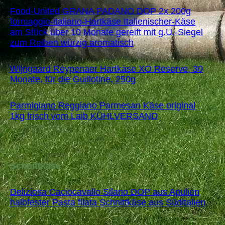
Food-United GRANA PADANO DOP 2x 200g
formaggio-italiano-Hartkäse Italienischer-Käse
am Stück über 10 Monate gereift mit g.U.-Siegel
zum Reiben würzig aromatisch
Wijngaard Reypenaer Hartkäse XO Reserve, 30
Monate, für die Guillotine, 250g
Parmigiano Reggiano Parmesan Käse original
1kg frisch vom Laib KÜHLVERSAND
Schnittkäse
Deliziosa Caciocavallo Silano DOP aus Apulien
halbfester Pasta filata Schnittkäse aus Süditalien