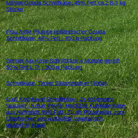
Milram Gouda Schnittkäse, 45% Fett ca.2,8-3 kg
Stücke
Frau Antje Pikantje holländischer Gouda
Schnittkäse, 48% Fett - 450 g Packung
Senner Alp-Käse-Schnittkäse 4 Monate gereift
50% Fett i. Tr. - 300 g Packung
Schnittkäse, Tiroler Blütenzaub er (800g)
Gazi Kashkaval Schnittkäse - 2x 400gramm
Vakuum - Kasar Peyniri Hartkäse Kuhkäse Käse
aus Kuhmilch 45% Fett i.Tr. als Pizzabelag, zum
Überbacken von Aufläufen, vegetarisch,
glutenfrei, Halal