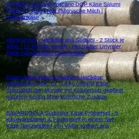
Gereifter Pecorino Toscano DOP Käse Salumi
Pasini® | 450g | Nur italienische Milch |
Halbhartkäse
Almgourmet - Hartkäse aus Südtirol - 2 Stück je
400g - 12 Monate gereift - Herzhafter Urtyroler
Käse mit würzigem Geschmack
Food-United Käse Schweizer-Hartkäse
Appenzeller AOC ca. 0,8 kg original Käse-
Spezialität drei Monate mit Kräutersulz gepflegt
natürlich würzig ohne künstliche Zusätze
BAVAREGOLA Südtiroler Käse Probierset - 5
Käsevariationen & Feigensenf in einem Set -
Käse Spezialitäten von Viktor Kofler/Lana