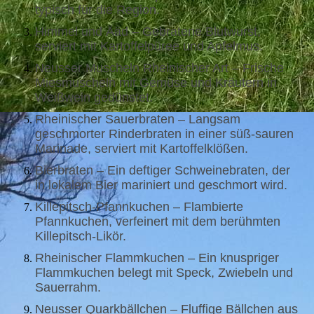
typisch für die Region.
Himmel und Ääd – Gebratene Blutwurst,
serviert mit Kartoffelpüree und Apfelmus.
Neusser Muscheln Rheinischer Art – Frische
Miesmuscheln mit Gemüse und Kräutern in
Weißwein gedünstet.
Rheinischer Sauerbraten – Langsam
geschmorter Rinderbraten in einer süß-sauren
Marinade, serviert mit Kartoffelklößen.
Bierbraten – Ein deftiger Schweinebraten, der
in lokalem Bier mariniert und geschmort wird.
Killepitsch-Pfannkuchen – Flambierte
Pfannkuchen, verfeinert mit dem berühmten
Killepitsch-Likör.
Rheinischer Flammkuchen – Ein knuspriger
Flammkuchen belegt mit Speck, Zwiebeln und
Sauerrahm.
Neusser Quarkbällchen – Fluffige Bällchen aus