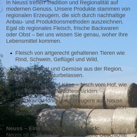
In Neuss treffen Tradition und Regionalität auf
modernen Genuss. Unsere Produkte stammen von
regionalen Erzeugern, die sich durch nachhaltige
Anbau- und Produktionsmethoden auszeichnen.
Egal ob regionales Fleisch, frische Backwaren
oder Obst – bei uns wissen Sie genau, woher Ihre
Lebensmittel kommen.
Fleisch von artgerecht gehaltenen Tieren wie
Rind, Schwein, Geflügel und Wild.
Frisches Obst und Gemüse aus der Region,
saisonal und naturbelassen.
Milchprodukte und Käse – frisch vom Hof, wie
auf den Neusser Wochenmärkten.
Weine und Honig von Erzeugern aus Neuss
und Umgebung, die auf Qualität und Tradition
setzen.
Neuss – Eine Stadt mit Geschmack:
Neuss ist nicht nur für seine römische Geschichte