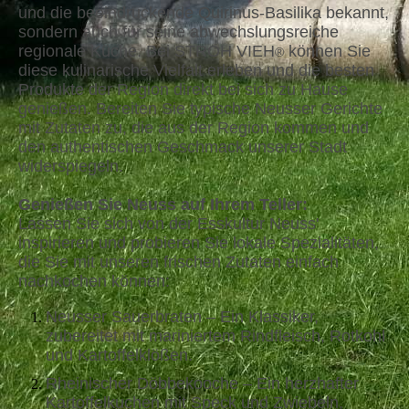
und die beeindruckende Quirinus-Basilika bekannt,
sondern auch für seine abwechslungsreiche
regionale Küche. Bei STROH VIEH
können Sie
®
diese kulinarische Vielfalt erleben und die besten
Produkte der Region direkt bei sich zu Hause
genießen. Bereiten Sie typische Neusser Gerichte
mit Zutaten zu, die aus der Region kommen und
den authentischen Geschmack unserer Stadt
widerspiegeln.
Genießen Sie Neuss auf Ihrem Teller:
Lassen Sie sich von der Esskultur Neuss'
inspirieren und probieren Sie lokale Spezialitäten,
die Sie mit unseren frischen Zutaten einfach
nachkochen können:
Neusser Sauerbraten – Ein Klassiker,
zubereitet mit mariniertem Rindfleisch, Rotkohl
und Kartoffelklößen.
Rheinischer Döbbekooche – Ein herzhafter
Kartoffelkuchen mit Speck und Zwiebeln,