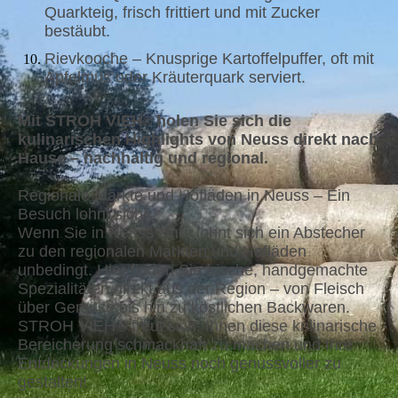
Quarkteig, frisch frittiert und mit Zucker
bestäubt.
Rievkooche – Knusprige Kartoffelpuffer, oft mit
Apfelmus oder Kräuterquark serviert.
Mit STROH VIEH
holen Sie sich die
®
kulinarischen Highlights von Neuss direkt nach
Hause – nachhaltig und regional.
Regionale Märkte und Hofläden in Neuss – Ein
Besuch lohnt sich!
Wenn Sie in Neuss sind, lohnt sich ein Abstecher
zu den regionalen Märkten und Hofläden
unbedingt. Hier finden Sie frische, handgemachte
Spezialitäten direkt aus der Region – von Fleisch
über Gemüse bis hin zu köstlichen Backwaren.
STROH VIEH® freut sich, Ihnen diese kulinarische
Bereicherung schmackhaft zu machen und Ihre
Entdeckungen in Neuss noch genussvoller zu
gestalten!