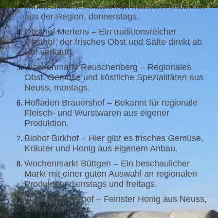
finden Sie eine Auswahl an frischen Produkten
aus der Region, donnerstags.
Obsthof Mertens – Ein traditionsreicher
Obsthof, der frisches Obst und Säfte direkt ab
Hof verkauft.
Wochenmarkt Reuschenberg – Regionales
Obst, Gemüse und köstliche Spezialitäten aus
Neuss, montags.
Hofladen Brauershof – Bekannt für regionale
Fleisch- und Wurstwaren aus eigener
Produktion.
Biohof Birkhof – Hier gibt es frisches Gemüse,
Kräuter und Honig aus eigenem Anbau.
Wochenmarkt Büttgen – Ein beschaulicher
Markt mit einer guten Auswahl an regionalen
Produkten, dienstags und freitags.
Imkerei Römerhof – Feinster Honig aus Neuss,
direkt vom Imker.