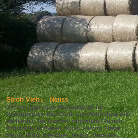
Stroh Vieh
– Neuss
®
Ein einzigartiges Werbeportal für
Drittanbieter, das Ethik und Marketing neu
verbindet, für frische, regionale Fleisch,
Produkte, Schwein, Rind, Lamm, Ziege,
Fisch, Wild, Geflügel, Honig, Gemüse,