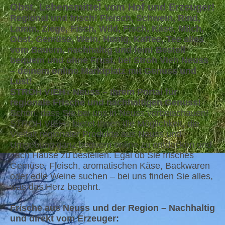
Obst, Lebensmittel vom Hof und Erzeuger!
Regional und frisch! Fleisch, Schwein, Rind,
Lamm, Ziege, Fisch, Wild, Fisch, Käse, Milch,
Obst, Gemüse, Wein, Honig, Kaffee, Tee alles
vom Bauern, nachhaltig und fein! Bestell
bequem und ohne Frust, bei Stroh Vieh Neuss
– deinem online Marktplatz mit Genuss und
Lust!
STROH VIEH
Neuss – Ihrem Portal für
®
regionale Frische und nachhaltigen Genuss!
Schön, dass Sie bei uns in Neuss vorbeischauen!
STROH VIEH
bietet Ihnen die Möglichkeit, die
®
Vielfalt regionaler Produkte aus Neuss und
Umgebung ganz bequem online zu entdecken und
nach Hause zu bestellen. Egal ob Sie frisches
Gemüse, Fleisch, aromatischen Käse, Backwaren
oder edle Weine suchen – bei uns finden Sie alles,
was das Herz begehrt.
Frische aus Neuss und der Region – Nachhaltig
und direkt vom Erzeuger: