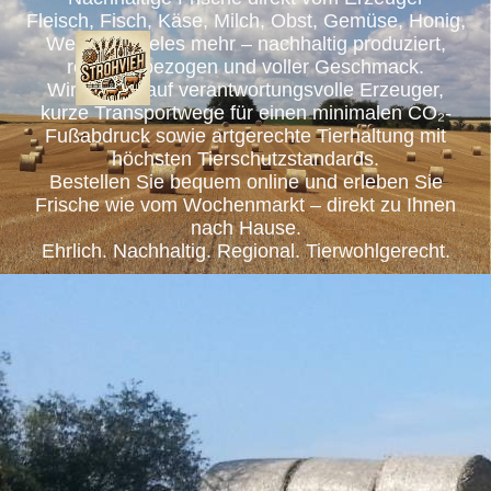
Fleisch, Fisch, Käse, Milch, Obst, Gemüse, Honig,
Wein und vieles mehr – nachhaltig produziert,
regional bezogen und voller Geschmack.
Wir setzen auf verantwortungsvolle Erzeuger,
kurze Transportwege für einen minimalen CO₂-
Fußabdruck sowie artgerechte Tierhaltung mit
höchsten Tierschutzstandards.
Bestellen Sie bequem online und erleben Sie
Frische wie vom Wochenmarkt – direkt zu Ihnen
nach Hause.
Ehrlich. Nachhaltig. Regional. Tierwohlgerecht.