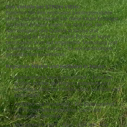
Ihre Vorteile bei STROH VIEH
:
®
Bestellen Sie Ihre regionalen Lieblingsprodukte
online und unterstützen Sie dabei lokale Erzeuger.
Bei jedem Einkauf tragen Sie dazu bei, die
Nachhaltigkeit und Qualität in Neuss und
Umgebung zu fördern. Unsere Erzeuger legen
besonderen Wert auf artgerechte Tierhaltung und
umweltbewussten Anbau – für ein nachhaltiges,
gesundes Genusserlebnis.
Regionale Märkte und Hofläden in Neuss:
Wochenmarkt Neuss Innenstadt – Einer der
größten Märkte der Region, mittwochs und
samstags, ideal für frisches Obst, Gemüse und
Backwaren.
Hofladen Gut Gnadental – Ein Biobauernhof
mit frischen Milchprodukten, Eiern und
saisonalem Gemüse.
Wochenmarkt Norf – Klein, aber fein: Hier