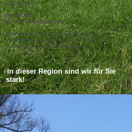
Landwirtschaft.
Herzlichst,
Ihr STROH VIEH
-Team
®
Hinweis:
Produkte, die nicht mit der
Kennzeichnung „Stroh Vieh“ versehen sind,
stammen von externen Anbietern.
In dieser Region sind wir für Sie
stark!