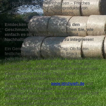
Wochenmarkt Grimlinghausen – Frisches
Gemüse, Käse und Fleischprodukte von
regionalen Erzeugern, mittwochs.
Entd
ecken Sie mit STROH VIEH
den
®
Geschmack von Neuss und erleben Sie, wie
einfach es ist, regionale Frische und
Nachhaltigkeit in Ihren Alltag zu integrieren!
Ein Genusserlebnis für jeden Tag: Ob für ein
festliches Dinner, einen leichten Snack
zwischendurch oder einfach nur, um Ihren Gaumen
zu verwöhnen – bei uns finden Sie immer das
Richtige. Dank unseres wöchentlich wechselnden
Käseangebots wird jeder Tag zu einer neuen
kulinarischen Entdeckungsreise.
Besuchen Sie uns unter
www.strohvieh.de
und
erleben Sie die Faszination von authentischen,
regionalen Lebensmitteln. Bei STROH VIEH
trifft
®
Tradition auf Qualität, und einzigartiger
Geschmack auf verantwortungsbewusste