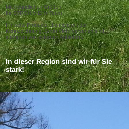
Mit freundlichen Grüßen,
Ihr STROH VIEH
Team
®
Hinweis: Produkte, die nicht mit der
Kennzeichnung „Stroh Vieh“ versehen sind,
stammen von externen Anbietern.
In dieser Region sind wir für Sie
stark!