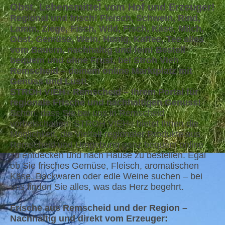
Obst, Lebensmittel vom Hof und Erzeuger!
Regional und frisch! Fleisch, Schwein, Rind,
Lamm, Ziege, Fisch, Wild, Fisch, Käse, Milch,
Obst, Gemüse, Wein, Honig, Kaffee, Tee alles
vom Bauern, nachhaltig und fein! Bestell
bequem und ohne Frust, bei Stroh Vieh
Remscheid – deinem online Marktplatz mit
Genuss und Lust!
STROH VIEH
Remscheid – Ihrem Portal für
®
regionale Frische und nachhaltigen Genuss!
Schön, dass Sie bei uns in Remscheid
vorbeischauen! STROH VIEH
bietet Ihnen die
®
Möglichkeit, die Vielfalt regionaler Produkte aus
Remscheid und Umgebung ganz bequem online
zu entdecken und nach Hause zu bestellen. Egal
ob Sie frisches Gemüse, Fleisch, aromatischen
Käse, Backwaren oder edle Weine suchen – bei
uns finden Sie alles, was das Herz begehrt.
Frische aus Remscheid und der Region –
Nachhaltig und direkt vom Erzeuger: