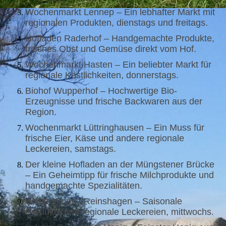
Wochenmarkt Lennep – Ein lebhafter Markt mit
regionalen Produkten, dienstags und freitags.
Hofladen Raderhof – Handgemachte Produkte,
frisches Obst und Gemüse direkt vom Hof.
Wochenmarkt Hasten – Ein beliebter Markt für
regionale Köstlichkeiten, donnerstags.
Biohof Wupperhof – Hochwertige Bio-
Erzeugnisse und frische Backwaren aus der
Region.
Wochenmarkt Lüttringhausen – Ein Muss für
frische Eier, Käse und andere regionale
Leckereien, samstags.
Der kleine Hofladen an der Müngstener Brücke
– Ein Geheimtipp für frische Milchprodukte und
handgemachte Spezialitäten.
Wochenmarkt Reinshagen – Saisonale
Produkte und regionale Leckereien, mittwochs.