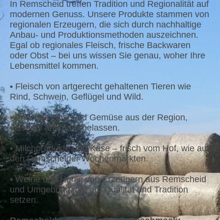
In Remscheid treffen Tradition und Regionalität auf
modernen Genuss. Unsere Produkte stammen von
regionalen Erzeugern, die sich durch nachhaltige
Anbau- und Produktionsmethoden auszeichnen.
Egal ob regionales Fleisch, frische Backwaren
oder Obst – bei uns wissen Sie genau, woher Ihre
Lebensmittel kommen.
• Fleisch von artgerecht gehaltenen Tieren wie
Rind, Schwein, Geflügel und Wild.
• Frisches Obst und Gemüse aus der Region,
saisonal und naturbelassen.
• Milchprodukte und Käse – frisch vom Hof, wie auf
den Remscheider Wochenmärkten.
• Weine und Honig von Erzeugern aus Remscheid
und Umgebung, die auf Qualität und Tradition
setzen.