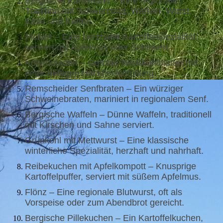
Bergische Kaffeetafel – Eine regionale
Tradition mit Schwarzbrot, Waffeln, Wurst,
Käse und Kaffee.
Pickert – Eine herzhafte Kartoffelspezialität,
serviert mit Apfelmus oder Schinken.
Kohlrouladen – Gefüllte Weißkohlblätter mit
einer deftigen Hackfleischfüllung.
Remscheider Senfbraten – Ein würziger
Schweinebraten, mariniert in regionalem Senf.
Bergische Waffeln – Dünne Waffeln, traditionell
mit Kirschen und Sahne serviert.
Grünkohl mit Mettwurst – Eine klassische
winterliche Spezialität, herzhaft und nahrhaft.
Reibekuchen mit Apfelkompott – Knusprige
Kartoffelpuffer, serviert mit süßem Apfelmus.
Flönz – Eine regionale Blutwurst, oft als
Vorspeise oder zum Abendbrot gereicht.
Bergische Pillekuchen – Ein Kartoffelkuchen,