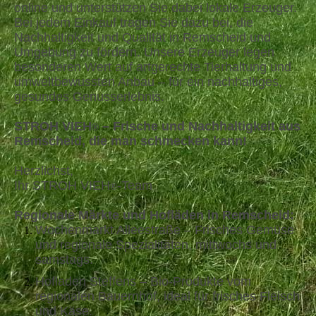
online und unterstützen Sie dabei lokale Erzeuger.
Bei jedem Einkauf tragen Sie dazu bei, die
Nachhaltigkeit und Qualität in Remscheid und
Umgebung zu fördern. Unsere Erzeuger legen
besonderen Wert auf artgerechte Tierhaltung und
umweltbewussten Anbau – für ein nachhaltiges,
gesundes Genusserlebnis.
STROH VIEH
– Frische und Nachhaltigkeit aus
®
Remscheid, die man schmecken kann!
Herzlichst,
Ihr STROH VIEH
-Team
®
Regionale Märkte und Hofläden in Remscheid:
Wochenmarkt Alleestraße – Frisches Gemüse
und regionale Spezialitäten, mittwochs und
samstags.
Hofladen Steffens – Bio-Produkte vom
regionalen Bauernhof, ideal für frisches Fleisch
und Käse.