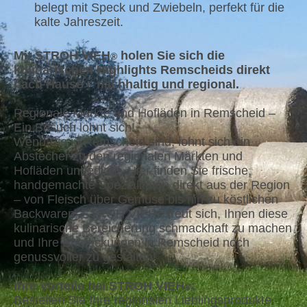
belegt mit Speck und Zwiebeln, perfekt für die
kalte Jahreszeit.
Mit STROH VIEH
holen Sie sich die
®
kulinarischen Highlights Remscheids direkt
nach Hause – nachhaltig und regional.
Regionale Märkte und Hofläden in Remscheid –
Ein Besuch lohnt sich!
Wenn Sie in Remscheid sind, lohnt sich ein
Abstecher zu den regionalen Märkten und
Hofläden unbedingt. Hier finden Sie frische,
handgemachte Spezialitäten direkt aus der Region
– von Fleisch über Gemüse bis hin zu köstlichen
Backwaren. STROH VIEH
freut sich, Ihnen diese
®
kulinarische Bereicherung schmackhaft zu machen
und Ihre Entdeckungen in Remscheid noch
genussvoller zu gestalten!
Ihre Vorteile bei STROH VIEH
:
®
Bestellen Sie Ihre regionalen Lieblingsprodukte