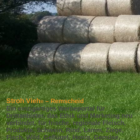
Stroh Vieh
– Remscheid
®
Ein einzigartiges Werbeportal für
Drittanbieter, das Ethik und Marketing neu
verbindet, für frische, regionale Fleisch,
Produkte, Schwein, Rind, Lamm, Ziege,
Fisch, Wild, Geflügel, Honig, Gemüse,