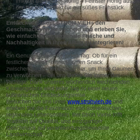
Imkerei Bergischer Honig – Feinster Honig aus
der Region, perfekt für ein süßes Frühstück.
Entdecken Sie mit STROH VIEH
den
®
Geschmack von Remscheid und erleben Sie,
wie einfach es ist, regionale Frische und
Nachhaltigkeit in Ihren Alltag zu integrieren!
Ein Genusserlebnis für jeden Tag: Ob für ein
festliches Dinner, einen leichten Snack
zwischendurch oder einfach nur, um Ihren Gaumen
zu verwöhnen – bei uns finden Sie immer das
Richtige. Dank unseres wöchentlich wechselnden
Käseangebots wird jeder Tag zu einer neuen
kulinarischen Entdeckungsreise.
Besuchen Sie uns unter
www.strohvieh.de
und
erleben Sie die Faszination von authentischen,
regionalen Lebensmitteln. Bei Stroh Vieh
trifft
®
Tradition auf Qualität, und einzigartiger
Geschmack auf verantwortungsbewusste
Landwirtschaft.