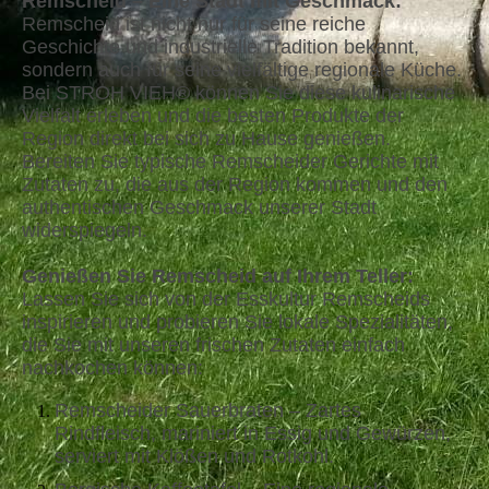
Remscheid – Eine Stadt mit Geschmack:
Remscheid ist nicht nur für seine reiche
Geschichte und industrielle Tradition bekannt,
sondern auch für seine vielfältige regionale Küche.
Bei STROH VIEH® können Sie diese kulinarische
Vielfalt erleben und die besten Produkte der
Region direkt bei sich zu Hause genießen.
Bereiten Sie typische Remscheider Gerichte mit
Zutaten zu, die aus der Region kommen und den
authentischen Geschmack unserer Stadt
widerspiegeln.
Genießen Sie Remscheid auf Ihrem Teller:
Lassen Sie sich von der Esskultur Remscheids
inspirieren und probieren Sie lokale Spezialitäten,
die Sie mit unseren frischen Zutaten einfach
nachkochen können:
Remscheider Sauerbraten – Zartes
Rindfleisch, mariniert in Essig und Gewürzen,
serviert mit Klößen und Rotkohl.