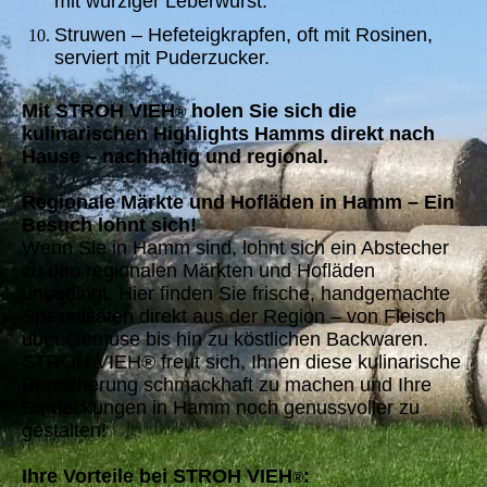
mit würziger Leberwurst.
Struwen – Hefeteigkrapfen, oft mit Rosinen,
serviert mit Puderzucker.
Mit STROH VIEH
holen Sie sich die
®
kulinarischen Highlights Hamms direkt nach
Hause – nachhaltig und regional.
Regionale Märkte und Hofläden in Hamm – Ein
Besuch lohnt sich!
Wenn Sie in Hamm sind, lohnt sich ein Abstecher
zu den regionalen Märkten und Hofläden
unbedingt. Hier finden Sie frische, handgemachte
Spezialitäten direkt aus der Region – von Fleisch
über Gemüse bis hin zu köstlichen Backwaren.
STROH VIEH® freut sich, Ihnen diese kulinarische
Bereicherung schmackhaft zu machen und Ihre
Entdeckungen in Hamm noch genussvoller zu
gestalten!
Ihre Vorteile bei STROH VIEH
:
®