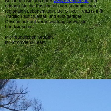
Besuchen Sie uns unter
www.strohvieh.de
und
erleben Sie die Faszination von authentischen,
regionalen Lebensmitteln. Bei STROH VIEH
trifft
®
Tradition auf Qualität, und einzigartiger
Geschmack auf verantwortungsbewusste
Landwirtschaft.
Mit freundlichen Grüßen,
Ihr StrohVieh
Team
®