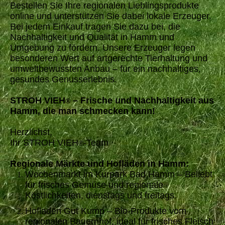
Bestellen Sie Ihre regionalen Lieblingsprodukte
online und unterstützen Sie dabei lokale Erzeuger.
Bei jedem Einkauf tragen Sie dazu bei, die
Nachhaltigkeit und Qualität in Hamm und
Umgebung zu fördern. Unsere Erzeuger legen
besonderen Wert auf artgerechte Tierhaltung und
umweltbewussten Anbau – für ein nachhaltiges,
gesundes Genusserlebnis.
STROH VIEH
– Frische und Nachhaltigkeit aus
®
Hamm, die man schmecken kann!
Herzlichst,
Ihr STROH VIEH
-Team
®
Regionale Märkte und Hofläden in Hamm:
Wochenmarkt im Kurpark Bad Hamm – Beliebt
für frisches Gemüse und regionale
Köstlichkeiten, dienstags und freitags.
Hofladen Gut Kump – Bio-Produkte vom
regionalen Bauernhof, ideal für frisches Fleisch