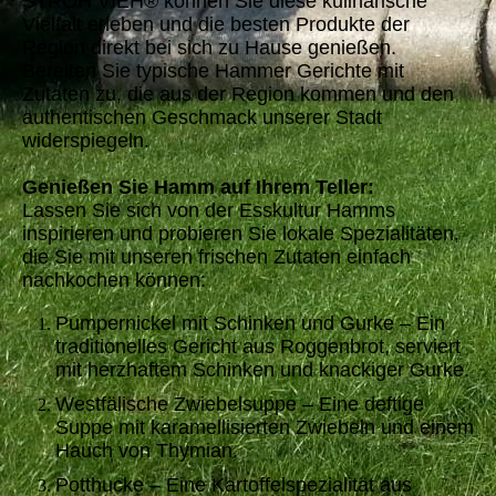
STROH VIEH® können Sie diese kulinarische
Vielfalt erleben und die besten Produkte der
Region direkt bei sich zu Hause genießen.
Bereiten Sie typische Hammer Gerichte mit
Zutaten zu, die aus der Region kommen und den
authentischen Geschmack unserer Stadt
widerspiegeln.
Genießen Sie Hamm auf Ihrem Teller:
Lassen Sie sich von der Esskultur Hamms
inspirieren und probieren Sie lokale Spezialitäten,
die Sie mit unseren frischen Zutaten einfach
nachkochen können:
Pumpernickel mit Schinken und Gurke – Ein
traditionelles Gericht aus Roggenbrot, serviert
mit herzhaftem Schinken und knackiger Gurke.
Westfälische Zwiebelsuppe – Eine deftige
Suppe mit karamellisierten Zwiebeln und einem
Hauch von Thymian.
Potthucke – Eine Kartoffelspezialität aus