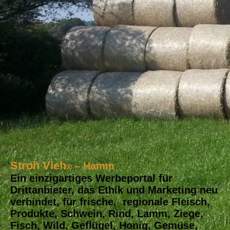
Stroh Vieh
– Hamm
®
Ein einzigartiges Werbeportal für
Drittanbieter, das Ethik und Marketing neu
verbindet, für frische, regionale Fleisch,
Produkte, Schwein, Rind, Lamm, Ziege,
Fisch, Wild, Geflügel, Honig, Gemüse,