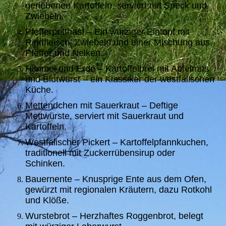
geriebenen Kartoffeln, serviert mit Speck und
Zwiebeln.
Pfefferpotthast – Ein würziger Eintopf mit
Rindfleisch, Zwiebeln und einer Mischung aus
Pfeffer und Nelken.
Himmel und Erde – Kartoffelbrei mit Apfelmus
und Blutwurst – ein Klassiker der westfälischen
Küche.
Mettendchen mit Sauerkraut – Deftige
Mettwürste, serviert mit Sauerkraut und
Kartoffeln.
Westfälischer Pickert – Kartoffelpfannkuchen,
traditionell mit Zuckerrübensirup oder
Schinken.
Bauernente – Knusprige Ente aus dem Ofen,
gewürzt mit regionalen Kräutern, dazu Rotkohl
und Klöße.
Wurstebrot – Herzhaftes Roggenbrot, belegt