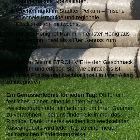
handgemachte Spezialitäten.
Wochenmarkt im Stadtteil Pelkum – Frische
saisonale Produkte und regionale
Köstlichkeiten, mittwochs.
Imkerei Honighof Hamm – Feinster Honig aus
der Region, ideal als süßer Genuss zum
Frühstück.
Entdecken Sie mit STROH VIEH
den Geschmack
®
von Hamm und erleben Sie, wie einfach es ist,
regionale Frische und Nachhaltigkeit in Ihren Alltag
zu integrieren!
Ein Genusserlebnis für jeden Tag:
Ob für ein
festliches Dinner, einen leichten Snack
zwischendurch oder einfach nur, um Ihren Gaumen
zu verwöhnen – bei uns finden Sie immer das
Richtige. Dank unseres wöchentlich wechselnden
Käseangebots wird jeder Tag zu einer neuen
kulinarischen Entdeckungsreise.