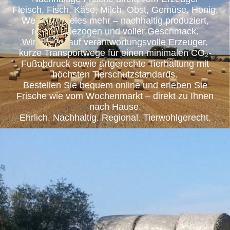
Fleisch, Fisch, Käse, Milch, Obst, Gemüse, Honig,
Wein und vieles mehr – nachhaltig produziert,
regional bezogen und voller Geschmack.
Wir setzen auf verantwortungsvolle Erzeuger,
kurze Transportwege für einen minimalen CO₂-
Fußabdruck sowie artgerechte Tierhaltung mit
höchsten Tierschutzstandards.
Bestellen Sie bequem online und erleben Sie
Frische wie vom Wochenmarkt – direkt zu Ihnen
nach Hause.
Ehrlich. Nachhaltig. Regional. Tierwohlgerecht.