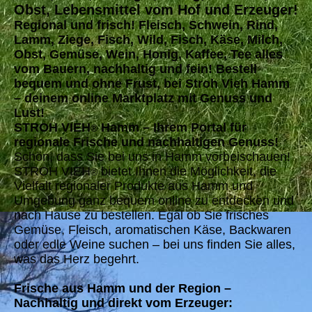
Obst, Lebensmittel vom Hof und Erzeuger!
Regional und frisch! Fleisch, Schwein, Rind,
Lamm, Ziege, Fisch, Wild, Fisch, Käse, Milch,
Obst, Gemüse, Wein, Honig, Kaffee, Tee alles
vom Bauern, nachhaltig und fein! Bestell
bequem und ohne Frust, bei Stroh Vieh Hamm
– deinem online Marktplatz mit Genuss und
Lust!
STROH VIEH
Hamm – Ihrem Portal für
®
regionale Frische und nachhaltigen Genuss!
Schön, dass Sie bei uns in Hamm vorbeischauen!
STROH VIEH
bietet Ihnen die Möglichkeit, die
®
Vielfalt regionaler Produkte aus Hamm und
Umgebung ganz bequem online zu entdecken und
nach Hause zu bestellen. Egal ob Sie frisches
Gemüse, Fleisch, aromatischen Käse, Backwaren
oder edle Weine suchen – bei uns finden Sie alles,
was das Herz begehrt.
Frische aus Hamm und der Region –
Nachhaltig und direkt vom Erzeuger: