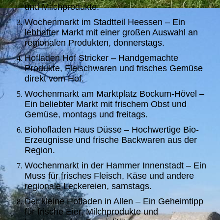
und Milchprodukte.
Wochenmarkt im Stadtteil Heessen – Ein
lebhafter Markt mit einer großen Auswahl an
regionalen Produkten, donnerstags.
Hofladen Hof Stricker – Handgemachte
Produkte, Fleischwaren und frisches Gemüse
direkt vom Hof.
Wochenmarkt am Marktplatz Bockum-Hövel –
Ein beliebter Markt mit frischem Obst und
Gemüse, montags und freitags.
Biohofladen Haus Düsse – Hochwertige Bio-
Erzeugnisse und frische Backwaren aus der
Region.
Wochenmarkt in der Hammer Innenstadt – Ein
Muss für frisches Fleisch, Käse und andere
regionale Leckereien, samstags.
Der kleine Hofladen in Allen – Ein Geheimtipp
für frische Eier, Milchprodukte und