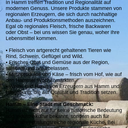
In Hamm treffen Tradition und Regionalität auf
modernen Genuss. Unsere Produkte stammen von
regionalen Erzeugern, die sich durch nachhaltige
Anbau- und Produktionsmethoden auszeichnen.
Egal ob regionales Fleisch, frische Backwaren
oder Obst – bei uns wissen Sie genau, woher Ihre
Lebensmittel kommen.
• Fleisch von artgerecht gehaltenen Tieren wie
Rind, Schwein, Geflügel und Wild.
• Frisches Obst und Gemüse aus der Region,
saisonal und naturbelassen.
• Milchprodukte und Käse – frisch vom Hof, wie auf
den Hammer Wochenmärkten.
• Weine und Honig von Erzeugern aus Hamm und
Umgebung, die auf Qualität und Tradition setzen.
Hamm – Eine Stadt mit Geschmack:
Hamm ist nicht nur für seine historische Bedeutung
und Industriekultur bekannt, sondern auch für
seine abwechslungsreiche regionale Küche. Bei