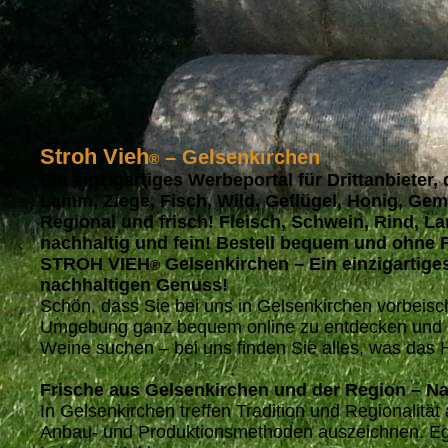
Stroh Vieh
– Gelsenkirchen
®
Ein einzigartiges Werbeportal für Drittanbieter,
Lamm, Ziege, Fisch, Wild, Geflügel, Honig, Ge
Regional und frisch! Fleisch, Schwein, Rind, L
nachhaltig und fein! Bestell bequem und ohne F
STROH VIEH
Gelsenkirchen – Ein einzigartiges
®
nachhaltigen Genuss!
Schön, dass Sie bei uns in Gelsenkirchen vorbe
Umgebung ganz beque
m online zu entdecken und 
Weine suchen – bei uns finden Sie alles, was das 
Frische aus Gelsenkirchen und der Region – Na
In Gelsenkirchen treffen Tradition und Regionalit
Anbau- und Produktionsmethoden auszeichnen. Egal