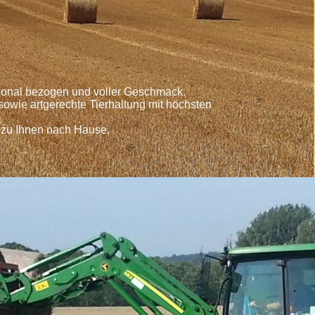
egional bezogen und voller Geschmack.
owie artgerechte Tierhaltung mit höchsten
 zu Ihnen nach Hause.