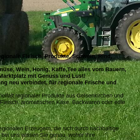
regionale Fleisch, Produkte, Schwein, Rind,
emüse, Wein, Honig, Kaffe,Tee alles vom Bauern,
 Marktplatz mit Genuss und Lust!
ing neu verbindet, für regionale Frische und
Vielfalt regionaler Produkte aus Gelsenkirchen und
 Fleisch, aromatischen Käse, Backwaren oder edle
gionalen Erzeugern, die sich durch nachhaltige
 bei uns wissen Sie genau, woher Ihre