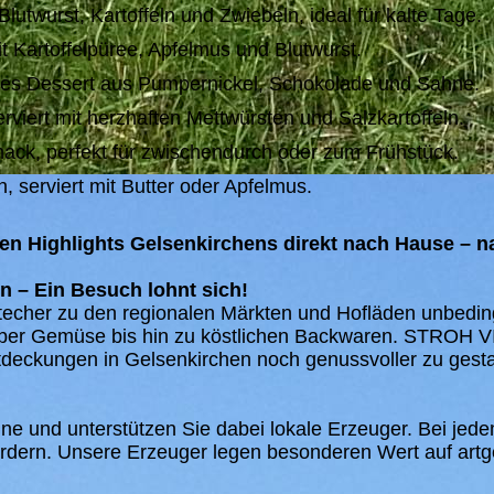
lutwurst, Kartoffeln und Zwiebeln, ideal für kalte Tage.
 Kartoffelpüree, Apfelmus und Blutwurst.
res Dessert aus Pumpernickel, Schokolade und Sahne.
rviert mit herzhaften Mettwürsten und Salzkartoffeln.
nack, perfekt für zwischendurch oder zum Frühstück.
, serviert mit Butter oder Apfelmus.
hen Highlights Gelsenkirchens direkt nach Hause – n
n – Ein Besuch lohnt sich!
stecher zu den regionalen Märkten und Hofläden unbeding
 über Gemüse bis hin zu köstlichen Backwaren. STROH VI
deckungen in Gelsenkirchen noch genussvoller zu gesta
ine und unterstützen Sie dabei lokale Erzeuger. Bei jede
ördern. Unsere Erzeuger legen besonderen Wert auf art