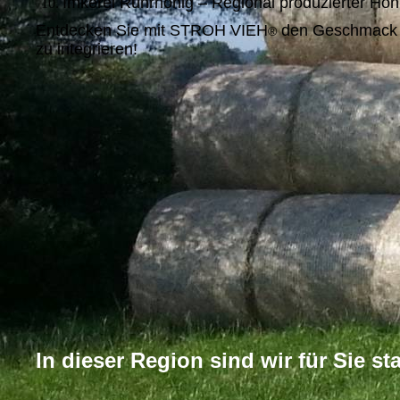
Imkerei Ruhrhonig – Regional produzierter Hon
Entdecken Sie mit STROH VIEH
den Geschmack von
®
zu integrieren!
In dieser Region sind wir für Sie sta