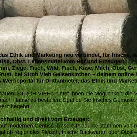
 das Ethik und Marketing neu verbindet, für frische, 
müse, Obst, Lebensmittel vom Hof und Erzeuger!
amm, Ziege, Fisch, Wild, Fisch, Käse, Milch, Obst, G
rust, bei Stroh Vieh Gelsenkirchen – deinem online
 Werbeportal für Drittanbieter, das Ethik und Market
ischauen! STROH VIEH
bietet Ihnen die Möglichkeit, die 
®
nach Hause zu bestellen. Egal ob Sie frisches Gemüse,
Herz begehrt.
chhaltig und direkt vom Erzeuger:
ät auf modernen Genuss. Unsere Produkte stammen von re
 ob regionales Fleisch, frische Backwaren oder Obst –