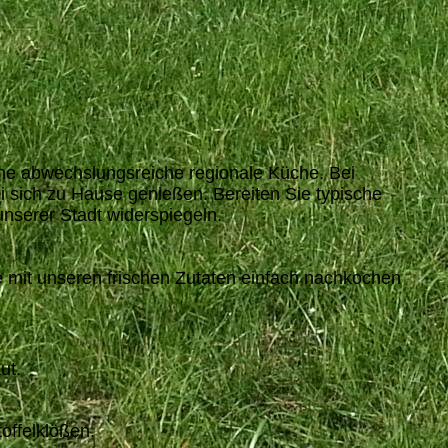
eine abwechslungsreiche regionale Küche. Bei
i sich zu Hause genießen. Bereiten Sie typische
nserer Stadt widerspiegeln.
ie mit unseren frischen Zutaten einfach nachkochen
ut.
offelklößen.