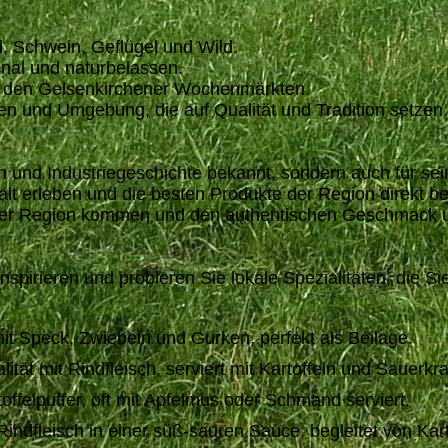
d, Schwein, Geflügel und Wild.
nal und naturbelassen.
uf den Gelsenkirchener Wochenmärkten.
n und Umgebung, die auf Qualität und Tradition setzen.
tion und Industriegeschichte bekannt, sondern auch für s
t erleben und die besten Produkte der Region direkt be
 der Region kommen und den authentischen Geschmack u
nspirieren und probieren Sie lokale Spezialitäten, die S
 mit Speck, Zwiebeln und Gurken, perfekt als Beilage.
alität mit Rindfleisch, serviert mit Kartoffeln und Sauerkra
felpuffer, oft mit Apfelmus oder Schmand serviert.
indfleisch in einer süß-sauren Sauce, begleitet von Kart