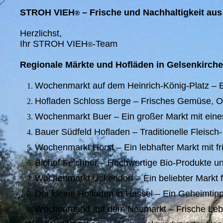
STROH VIEH
– Frische und Nachhaltigkeit au
®
Herzlichst,
Ihr STROH VIEH
-Team
®
Regionale Märkte und Hofläden in Gelsenkirche
Wochenmarkt auf dem Heinrich-König-Platz – Ein
Hofladen Schloss Berge – Frisches Gemüse, Ob
Wochenmarkt Buer – Ein großer Markt mit einer
Bauer Südfeld Hofladen – Traditionelle Fleisch
Wochenmarkt Horst – Ein lebhafter Markt mit fr
Biohof Felchner – Hochwertige Bio-Produkte un
Wochenmarkt Ückendorf – Ein beliebter Markt f
Der kleine Hofladen in Hassel – Ein Geheimtip
Wochenmarkt auf dem Neumarkt – Frische Lebe