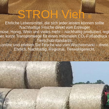
S
TROH
Vieh
®
Ehrliche Lebensmittel, die sich jeder leisten können sollte
Nachhaltige Frische direkt vom Erzeuger
emüse, Honig, Wein und vieles mehr – nachhaltig produziert, r
ger, kurze Transportwege für einen minimalen CO₂-Fußabdruck s
Tierschutzstandards.
 online und erleben Sie Frische wie vom Wochenmarkt – direkt
Ehrlich. Nachhaltig. Regional. Tierwohlgerecht.