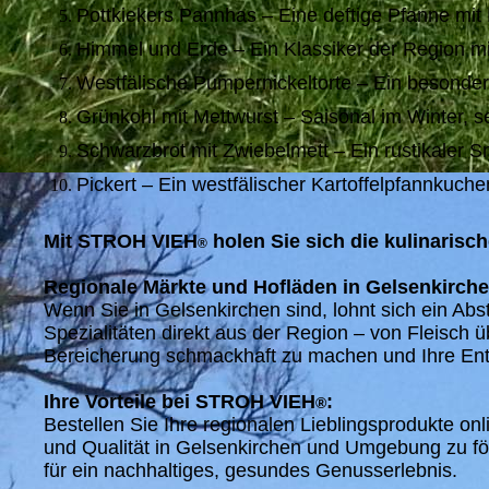
Pottkiekers Pannhas – Eine deftige Pfanne mit B
Himmel und Erde – Ein Klassiker der Region mit
Westfälische Pumpernickeltorte – Ein besonde
Grünkohl mit Mettwurst – Saisonal im Winter, se
Schwarzbrot mit Zwiebelmett – Ein rustikaler S
Pickert – Ein westfälischer Kartoffelpfannkuchen
Mit STROH VIEH
holen Sie sich die kulinarisc
®
Regionale Märkte und Hofläden in Gelsenkirche
Wenn Sie in Gelsenkirchen sind, lohnt sich ein Ab
Spezialitäten direkt aus der Region – von Fleisch
Bereicherung schmackhaft zu machen und Ihre Ent
Ihre Vorteile bei STROH VIEH
:
®
Bestellen Sie Ihre regionalen Lieblingsprodukte onl
und Qualität in Gelsenkirchen und Umgebung zu f
für ein nachhaltiges, gesundes Genusserlebnis.