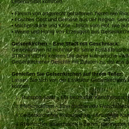
Lebensmittel kommen.
• Fleisch von artgerecht gehaltenen Tieren wie Rin
• Frisches Obst und Gemüse aus der Region, saiso
• Milchprodukte und Käse – frisch vom Hof, wie a
• Weine und Honig von Erzeugern aus Gelsenkirche
Gelsenkirchen – Eine Stadt mit Geschmack:
Gelsenkirchen ist nicht nur für seine Fußballtradi
STROH VIEH® können Sie diese kulinarische Vielfal
Gelsenkirchener Gerichte mit Zutaten zu, die aus
Genießen Sie Gelsenkirchen auf Ihrem Teller:
Lassen Sie sich von der Esskultur Gelsenkirchens i
können:
Ruhrpott-Salat – Ein herzhafter Kartoffelsalat
Pfefferpotthast – Eine traditionelle Fleischspezi
Gelsenkirchener Reibekuchen – Knusprige Kartof
Rheinischer Sauerbraten – Zartes, mariniertes R