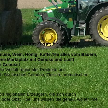
n, Rind, Lamm, Ziege, Fisch, Wild,
emüse, Wein, Honig, Kaffe,Tee alles vom Bauern,
ine Marktplatz mit Genuss und Lust!
n Genuss!
die Vielfalt regionaler Produkte aus
 Sie frisches Gemüse, Fleisch, aromatischen
n regionalen Erzeugern, die sich durch
 oder Obst – bei uns wissen Sie genau, woher Ihre