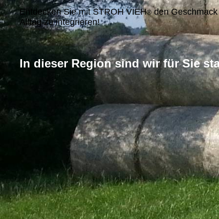
Entdecken Sie mit STROH VIEH
den Geschmack vo
®
Alltag zu integrieren!
I
n dieser Region sind wir für Sie sta