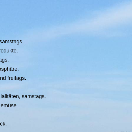
 samstags.
rodukte.
ags.
osphäre.
d freitags.
alitäten, samstags.
 Gemüse.
ck.