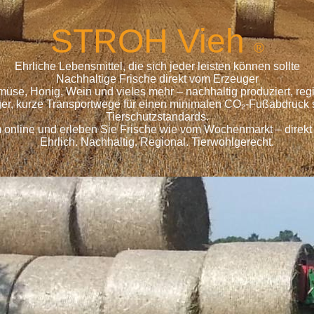
S
TROH
Vieh
®
Ehrliche Lebensmittel, die sich jeder leisten können sollte
Nachhaltige Frische direkt vom Erzeuger
emüse, Honig, Wein und vieles mehr – nachhaltig produziert, r
ger, kurze Transportwege für einen minimalen CO₂-Fußabdruck s
Tierschutzstandards.
 online und erleben Sie Frische wie vom Wochenmarkt – direkt
Ehrlich. Nachhaltig. Regional. Tierwohlgerecht.