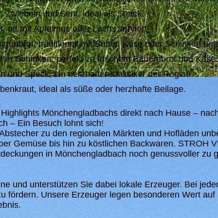
 Zwiebeln und Senf, ideal als Snack.
, oft mit Apfelmus oder Lachs serviert.
nbrot, traditionell mit Butter, Käse oder Schinken bele
ter Schinken, perfekt zu frischem Bauernbrot und Käse.
 und Speck, ein herzhafter Klassiker der Region.
benkraut, ideal als süße oder herzhafte Beilage.
n Highlights Mönchengladbachs direkt nach Hause – nachh
h – Ein Besuch lohnt sich!
 Abstecher zu den regionalen Märkten und Hofläden unbe
h über Gemüse bis hin zu köstlichen Backwaren. STROH 
deckungen in Mönchengladbach noch genussvoller zu ge
ine und unterstützen Sie dabei lokale Erzeuger. Bei jede
 fördern. Unsere Erzeuger legen besonderen Wert auf 
ebnis.