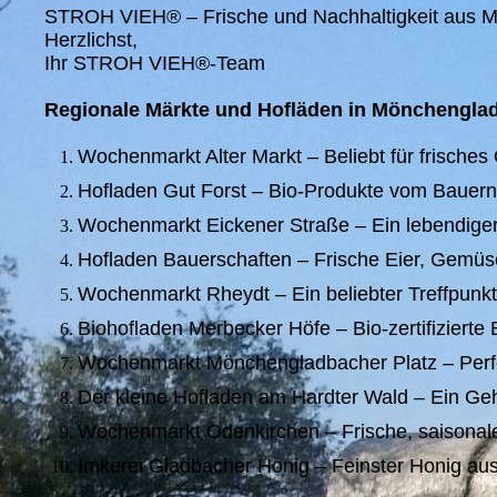
STROH VIEH® – Frische und Nachhaltigkeit aus 
Herzlichst,
Ihr STROH VIEH®-Team
Regionale Märkte und Hofläden in Mönchengla
Wochenmarkt Alter Markt – Beliebt für frische
Hofladen Gut Forst – Bio-Produkte vom Bauernh
Wochenmarkt Eickener Straße – Ein lebendiger M
Hofladen Bauerschaften – Frische Eier, Gemüse
Wochenmarkt Rheydt – Ein beliebter Treffpunkt
Biohofladen Merbecker Höfe – Bio-zertifiziert
Wochenmarkt Mönchengladbacher Platz – Perfekt
Der kleine Hofladen am Hardter Wald – Ein Geh
Wochenmarkt Odenkirchen – Frische, saisonale 
Imkerei Gladbacher Honig – Feinster Honig au