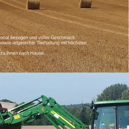
egional bezogen und voller Geschmack.
owie artgerechte Tierhaltung mit höchsten
 zu Ihnen nach Hause.