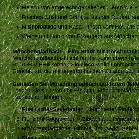
Fleisch von artgerecht gehaltenen Tieren wie R
Frisches Obst und Gemüse aus der Region, sai
Milchprodukte und Käse – frisch vom Hof, wi
Weine und Honig von Erzeugern aus Mönchengl
Mönchengladbach – Eine Stadt mit Geschmack
Mönchengladbach ist nicht nur für seine abwechslun
STROH VIEH
können Sie diese Vielfalt entdecke
®
Gerichte zu, die mit unseren frischen Zutaten den
Genießen Sie Mönchengladbach auf Ihrem Telle
Lassen Sie sich von der Esskultur Mönchengladbachs
nachkochen können:
Rheinischer Sauerbraten – Marinierter Rinderbr
Flönz mit Röggelchen – Blutwurst auf einem tra
Mönchengladbacher Himmel und Ääd – Gebratene
Rheinische Muscheln – Gedünstete Miesmuschel