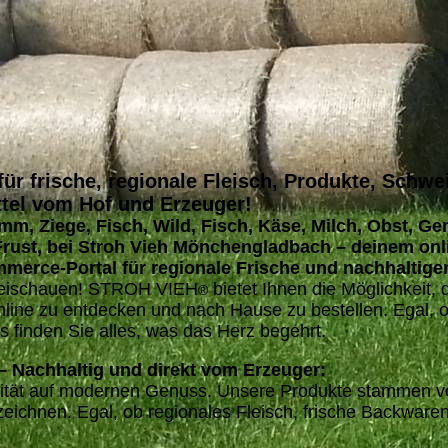
 frische, regionale Fleisch, Produkte, Schwei
tel vom Hof und Erzeuger!
amm, Ziege, Fisch, Wild, Fisch, Käse, Milch, Obst, G
Frust, bei Stroh Vieh Mönchengladbach – deinem onl
erce-Portal für regionale Frische und nachhaltige
rbeischauen! STROH VIEH
bietet Ihnen die Möglichkeit, 
®
 zu entdecken und nach Hause zu bestellen. Egal, ob
 finden Sie alles, was das Herz begehrt.
 Nachhaltig und direkt vom Erzeuger:
lität auf modernen Genuss. Unsere Produkte stammen vo
ichnen. Egal, ob regionales Fleisch, frische Backwaren