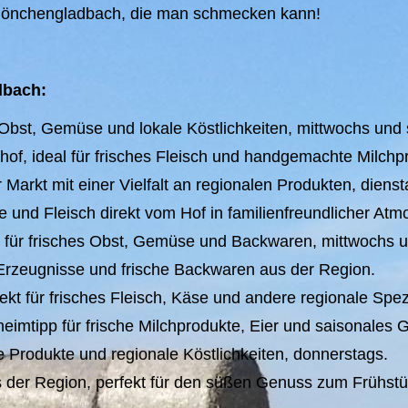
Mönchengladbach, die man schmecken kann!
dbach:
s Obst, Gemüse und lokale Köstlichkeiten, mittwochs und
of, ideal für frisches Fleisch und handgemachte Milchp
arkt mit einer Vielfalt an regionalen Produkten, dienst
 und Fleisch direkt vom Hof in familienfreundlicher Atm
 für frisches Obst, Gemüse und Backwaren, mittwochs un
e Erzeugnisse und frische Backwaren aus der Region.
 für frisches Fleisch, Käse und andere regionale Spezi
eimtipp für frische Milchprodukte, Eier und saisonales
Produkte und regionale Köstlichkeiten, donnerstags.
s der Region, perfekt für den süßen Genuss zum Frühstü