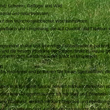
ind, Schwein, Geflügel und Wild.
sonal und naturbelassen.
e auf den Mönchengladbacher Wochenmärkten.
adbach und Umgebung, die auf Qualität und Tradition s
:
gsreiche Kultur und lebendige Fußballtradition bekannt,
n und die besten Produkte der Region direkt zu Hause 
 authentischen Geschmack der Stadt widerspiegeln.
r:
 inspirieren und probieren Sie lokale Spezialitäten, die
aten in süß-saurer Sauce, serviert mit Kartoffelklößen 
ditionellen Roggenbrötchen, oft mit Senf und Zwiebeln.
 Blutwurst, serviert mit Kartoffelpüree und Apfelkompo
n in Weißwein-Sud, ein klassisches Gericht zur Musch