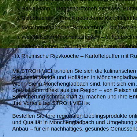
Halve Hahn – Roggenbrötchen mit Käse, Butter,
Reibekuchen – Frisch gebackene Kartoffelpuffer
Mönchengladbacher Schwarzbrot – Dichtes Rogge
Westfälischer Knochenschinken – Luftgetrockne
Zwiebelkuchen – Würziger Kuchen aus Zwiebeln
Rheinische Rievkooche – Kartoffelpuffer mit Rü
Mit STROH VIEH
holen Sie sich die kulinarische
®
Regionale Märkte und Hofläden in Mönchengladbac
Wenn Sie in Mönchengladbach sind, lohnt sich ein
Spezialitäten direkt aus der Region – von Fleisc
Bereicherung schmackhaft zu machen und Ihre Ent
Ihre Vorteile bei STROH VIEH
:
®
Bestellen Sie Ihre regionalen Lieblingsprodukte onl
und Qualität in Mönchengladbach und Umgebung zu
Anbau – für ein nachhaltiges, gesundes Genusserl