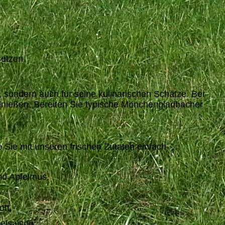
etzen.
 sondern auch für seine kulinarischen Schätze. Bei
genießen. Bereiten Sie typische Mönchengladbacher
 Sie mit unseren frischen Zutaten einfach
und Apfelmus.
tt.
elsaison.