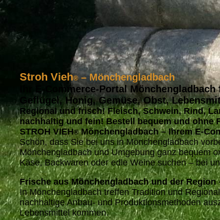
Stroh Vieh
– Mönchengladbach
®
Ihr E-Commerce-Portal Mönchengladbach für
Geflügel, Honig, Gemüse, Obst, Lebensmit
Regional und frisch! Fleisch, Schwein, Rind, L
nachhaltig und fein! Bestell bequem und ohne 
STROH VIEH
Mönchengladbach – Ihrem E-Comm
®
Schön, dass Sie bei uns in Mönchengladbach vo
Mönchengladbach und Umgebung ganz bequem online
Käse, Backwaren oder edle Weine suchen – bei uns
Frische aus Mönchengladbach und der Region –
In Mönchengladbach treffen Tradition und Regiona
nachhaltige Anbau- und Produktionsmethoden ausze
Lebensmittel kommen.