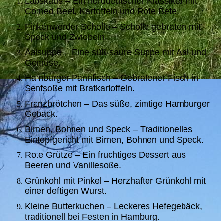
Labskaus – Ein norddeutscher Klassiker mit
Corned Beef, Kartoffeln und Rote Bete.
Finkenwerder Scholle – Scholle gebraten mit
Speck und Zwiebeln.
Aalsuppe – Eine süß-saure Suppe mit Aal und
Gemüse.
Hamburger Pannfisch – Gebratener Fisch in
Senfsoße mit Bratkartoffeln.
Franzbrötchen – Das süße, zimtige Hamburger
Gebäck.
Birnen, Bohnen und Speck – Traditionelles
Eintopfgericht mit Birnen, Bohnen und Speck.
Rote Grütze – Ein fruchtiges Dessert aus
Beeren und Vanillesoße.
Grünkohl mit Pinkel – Herzhafter Grünkohl mit
einer deftigen Wurst.
Kleine Butterkuchen – Leckeres Hefegebäck,
traditionell bei Festen in Hamburg.