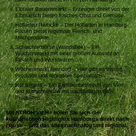
Elbtaler Bauernmarkt – Erzeuger direkt von der
Elbmarsch bieten frisches Obst und Gemüse.
Hofladen Ramcke – Der Hofladen in Hamburg-
Rissen bietet regionale Fleisch- und
Milchprodukte.
Schlachterbörse (Wandsbek) – Ein
Wochenmarkt mit einer großen Auswahl an
Fleisch und Wurstwaren.
Wochenmarkt Niendorf – Hier gibt es frische
Produkte und regionale Spezialitäten.
Hof Eggers – Ein Familienbetrieb in den Vier-
und Marschlanden mit nachhaltigen Bio-
Produkten.
Mit STROH VIEH
holen Sie sich die
®
kulinarischen Highlights Hamburgs direkt nach
Hause – und das alles nachhaltig und regional.