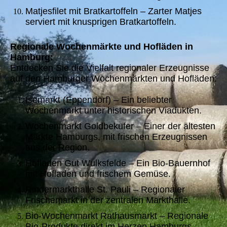
Matjesfilet mit Bratkartoffeln – Zarter Matjes
serviert mit knusprigen Bratkartoffeln.
Regionale Wochenmärkte und Hofläden in
Hamburg:
Entdecken Sie die Vielfalt regionaler Erzeugnisse
auf den Hamburger Wochenmärkten und Hofläden:
Isemarkt (Eppendorf) – Ein beliebter
Wochenmarkt unter historischen Viadukten.
Wochenmarkt Goldbekufer – Einer der ältesten
Märkte Hamburgs, mit frischen Erzeugnissen
aus der Region.
Hofladen Gut Wulksfelde – Ein Bio-Bauernhof
mit Hofladen und frischem Gemüse.
Rindermarkthalle St. Pauli – Regionaler
Frischemarkt in der zentralen Markthalle.
Bio-Wochenmarkt Rathausmarkt – Regionale
Bio-Produkte direkt im Herzen Hamburgs.