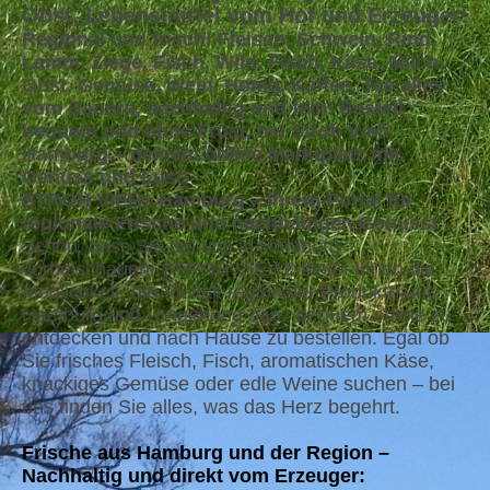
Obst, Lebensmittel vom Hof und Erzeuger!
Regional und frisch! Fleisch, Schwein, Rind,
Lamm, Ziege, Fisch, Wild, Fisch, Käse, Milch,
Obst, Gemüse, Wein, Honig, Kaffee, Tee alles
vom Bauern, nachhaltig und fein! Bestell
bequem und ohne Frust, bei Stroh Vieh
Hamburg – deinem online Marktplatz mit
Genuss und Lust!
STROH VIEH
Hamburg – Ihrem Portal für
®
regionale Frische und nachhaltigen Genuss!
Schön, dass Sie bei uns in Hamburg
vorbeischauen! STROH VIEH® bietet Ihnen die
Möglichkeit, die Vielfalt regionaler Produkte aus
Hamburg und Umgebung ganz bequem online zu
entdecken und nach Hause zu bestellen. Egal ob
Sie frisches Fleisch, Fisch, aromatischen Käse,
knackiges Gemüse oder edle Weine suchen – bei
uns finden Sie alles, was das Herz begehrt.
Frische aus Hamburg und der Region –
Nachhaltig und direkt vom Erzeuger: