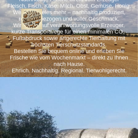
Fleisch, Fisch, Käse, Milch, Obst, Gemüse, Honig,
Wein und vieles mehr – nachhaltig produziert,
regional bezogen und voller Geschmack.
Wir setzen auf verantwortungsvolle Erzeuger,
kurze Transportwege für einen minimalen CO₂-
Fußabdruck sowie artgerechte Tierhaltung mit
höchsten Tierschutzstandards.
Bestellen Sie bequem online und erleben Sie
Frische wie vom Wochenmarkt – direkt zu Ihnen
nach Hause.
Ehrlich. Nachhaltig. Regional. Tierwohlgerecht.