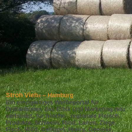
Stroh Vieh
– Hamburg
®
Ein einzigartiges Werbeportal für
Drittanbieter, das Ethik und Marketing neu
verbindet, für frische, regionale Fleisch,
Produkte, Schwein, Rind, Lamm, Ziege,
Fisch, Wild, Geflügel, Honig, Gemüse,