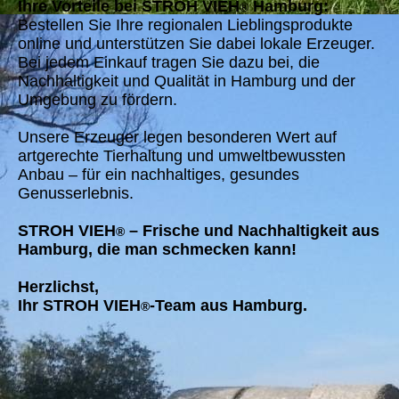
Ihre Vorteile bei STROH VIEH
Hamburg:
®
Bestellen Sie Ihre regionalen Lieblingsprodukte
online und unterstützen Sie dabei lokale Erzeuger.
Bei jedem Einkauf tragen Sie dazu bei, die
Nachhaltigkeit und Qualität in Hamburg und der
Umgebung zu fördern.
Unsere Erzeuger legen besonderen Wert auf
artgerechte Tierhaltung und umweltbewussten
Anbau – für ein nachhaltiges, gesundes
Genusserlebnis.
STROH VIEH
– Frische und Nachhaltigkeit aus
®
Hamburg, die man schmecken kann!
Herzlichst,
Ihr STROH VIEH
-Team aus Hamburg.
®