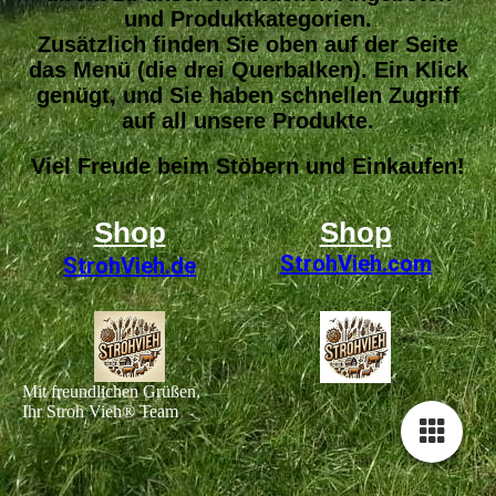
und Produktkategorien.
Zusätzlich finden Sie oben auf der Seite
das Menü (die drei Querbalken). Ein Klick
genügt, und Sie haben schnellen Zugriff
auf all unsere Produkte.
Viel Freude beim Stöbern und Einkaufen!
Shop
Shop
StrohVieh
.com
StrohVieh.de
Mit freundlichen Grüßen,
Ihr Stroh Vieh® Team