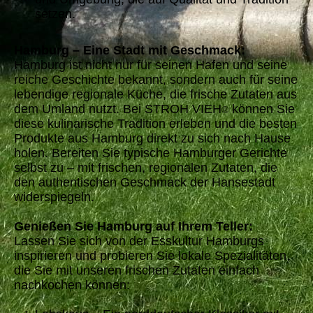
setzen.
Hamburg – Eine Stadt mit Geschmack:
Hamburg ist nicht nur für seinen Hafen und seine
reiche Geschichte bekannt, sondern auch für seine
lebendige regionale Küche, die frische Zutaten aus
dem Umland nutzt. Bei STROH VIEH
können Sie
®
diese kulinarische Tradition erleben und die besten
Produkte aus Hamburg direkt zu sich nach Hause
holen. Bereiten Sie typische Hamburger Gerichte
selbst zu – mit frischen, regionalen Zutaten, die
den authentischen Geschmack der Hansestadt
widerspiegeln.
Genießen Sie Hamburg auf Ihrem Teller:
Lassen Sie sich von der Esskultur Hamburgs
inspirieren und probieren Sie lokale Spezialitäten,
die Sie mit unseren frischen Zutaten einfach
nachkochen können: