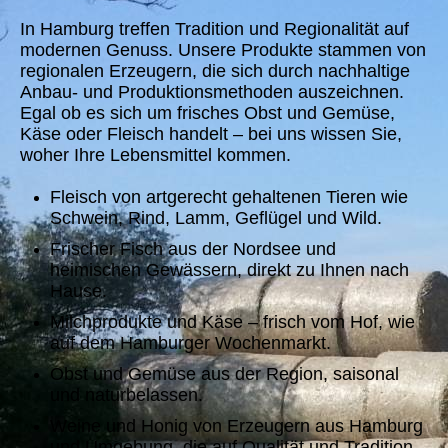
In Hamburg treffen Tradition und Regionalität auf
modernen Genuss. Unsere Produkte stammen von
regionalen Erzeugern, die sich durch nachhaltige
Anbau- und Produktionsmethoden auszeichnen.
Egal ob es sich um frisches Obst und Gemüse,
Käse oder Fleisch handelt – bei uns wissen Sie,
woher Ihre Lebensmittel kommen.
Fleisch von artgerecht gehaltenen Tieren wie
Schwein, Rind, Lamm, Geflügel und Wild.
Frischer Fisch aus der Nordsee und
heimischen Gewässern, direkt zu Ihnen nach
Hause.
Milchprodukte und Käse – frisch vom Hof, wie
auf dem Hamburger Wochenmarkt.
Obst und Gemüse aus der Region, saisonal
und naturbelassen.
Weine und Honig von Erzeugern aus Hamburg
und Umgebung, die auf Qualität und Tradition