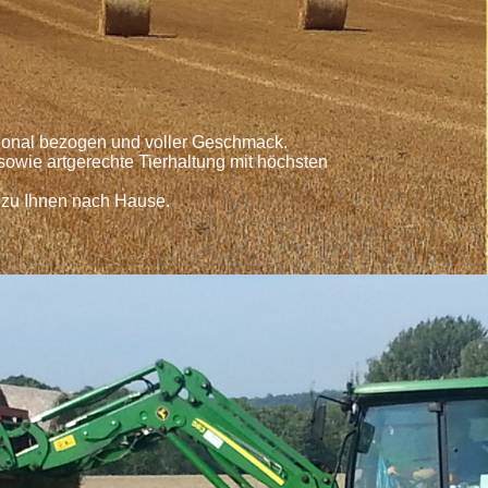
egional bezogen und voller Geschmack.
owie artgerechte Tierhaltung mit höchsten
 zu Ihnen nach Hause.