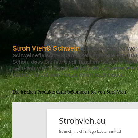
Stroh Vieh
® Schwein
Ein einzigartiges Wer
Schweinefleisch - Spanferkel regionale Produkt
Schön, dass Sie hier sind! Tauchen Sie ein in die 
Bei Stroh Vieh® finden Sie frisches Schweinefleisc
Küche – direkt vom Hof zu Ihnen nach Hause.
Die frischen Produkte dafür bekommen Sie von StrohVieh!