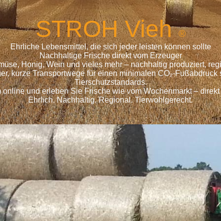
S
TROH
Vieh
®
Ehrliche Lebensmittel, die sich jeder leisten können sollte
Nachhaltige Frische direkt vom Erzeuger
emüse, Honig, Wein und vieles mehr – nachhaltig produziert, r
ger, kurze Transportwege für einen minimalen CO₂-Fußabdruck s
Tierschutzstandards.
 online und erleben Sie Frische wie vom Wochenmarkt – direkt
Ehrlich. Nachhaltig. Regional. Tierwohlgerecht.