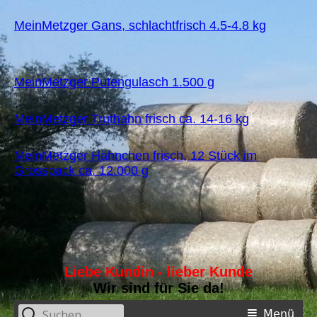
MeinMetzger Gans, schlachtfrisch 4.5-4.8 kg
MeinMetzger Putengulasch 1.500 g
MeinMetzger Truthahn frisch ca. 14-16 kg
MeinMetzger Hähnchen frisch, 12 Stück im
Grosspack ca. 12.000 g
Liebe Kundin - lieber Kunde
Wir sind für Sie da!