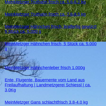
MeinMetzger Truthahn frisch ca. 5.6-6.2 kg
MeinMetzger Truthahn frisch ca. 7.6-8.5 kg
MeinMetzger Hähnchen frisch, bratfertig gewürzt
5 Stück ca. 5.000 g
MeinMetzger Hähnchen frisch, 5 Stück ca. 5.000
g
MeinMetzger Hähnchenleber frisch 1.000g
Ente, Flugente, Bauernente vom Land aus
Freilaufhaltung | Landmetzgerei Schiessl | ca.
3,0Kg
MeinMetzger Gans schlachtfrisch 3.8-4.0 kg