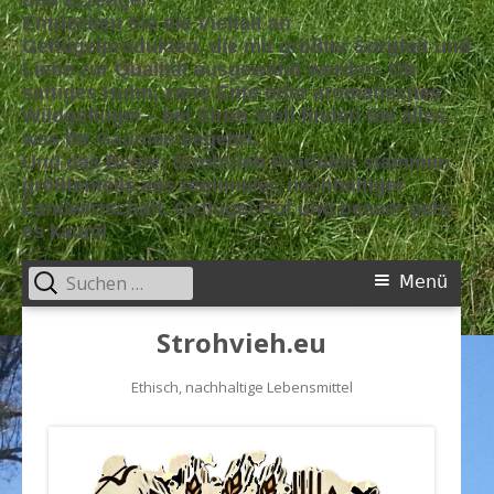
und Erzeuger!
Entdecken Sie die Vielfalt an
Geflügelprodukten, die mit größter Sorgfalt und
Liebe zur Qualität ausgewählt werden. Ob
saftiges Huhn, zarte Ente oder aromatisches
Wildgeflügel – bei Stroh Vieh finden Sie alles,
was Ihr Gaumen begehrt.
Und das Beste: StrohVieh Produkte stammen
größtenteils aus regionaler, nachhaltiger
Landwirtschaft. Geflügel Hof und besser geht
es kaum!