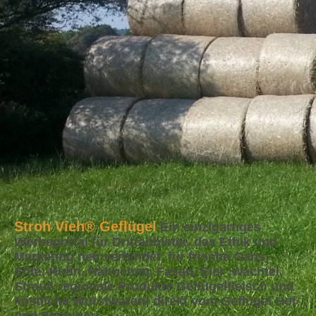
Stroh Vieh®
Geflügel
Ein einzigartiges
Werbeportal für Drittanbieter, das Ethik und
Marketing neu verbindet, für frische Gans,
Ente, Huhn, Hähnchen, Fasan, Eier ,Wachtel,
Strauß regionale Produkte Geflügelfleisch und
köstliche Wurstwaren! direkt vom Geflügel Hof