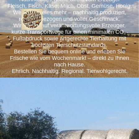
Fleisch, Fisch, Käse, Milch, Obst, Gemüse, Honig,
Wein und vieles mehr – nachhaltig produziert,
regional bezogen und voller Geschmack.
Wir setzen auf verantwortungsvolle Erzeuger,
kurze Transportwege für einen minimalen CO₂-
Fußabdruck sowie artgerechte Tierhaltung mit
höchsten Tierschutzstandards.
Bestellen Sie bequem online und erleben Sie
Frische wie vom Wochenmarkt – direkt zu Ihnen
nach Hause.
Ehrlich. Nachhaltig. Regional. Tierwohlgerecht.