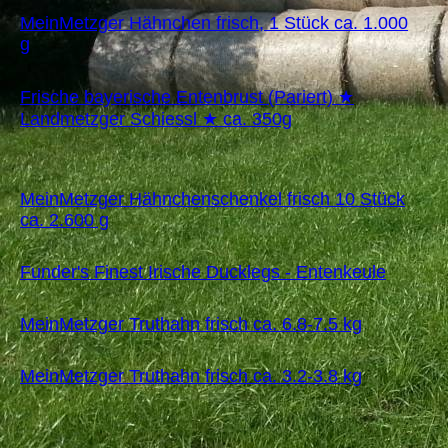
MeinMetzger Hähnchen frisch, 1 Stück ca. 1.000
g
Frische bayerische Entenbrust (Pariert) ★
Landmetzger Schiessl ★ ca. 350g
MeinMetzger Hähnchenschenkel frisch 10 Stück
ca. 2.600 g
Funder's Finest Irische Ducklegs - Entenkeule
MeinMetzger Truthahn frisch ca. 6.8-7.5 kg
MeinMetzger Truthahn frisch ca. 3.2-3.8 kg