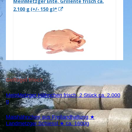
Geflügel frisch
MeinMetzger Hähnchen frisch, 2 Stück ca. 2.000
g
Maishähnchen aus Freilandhaltung ★
Landmetzger Schiessl ★ ca. 1600g