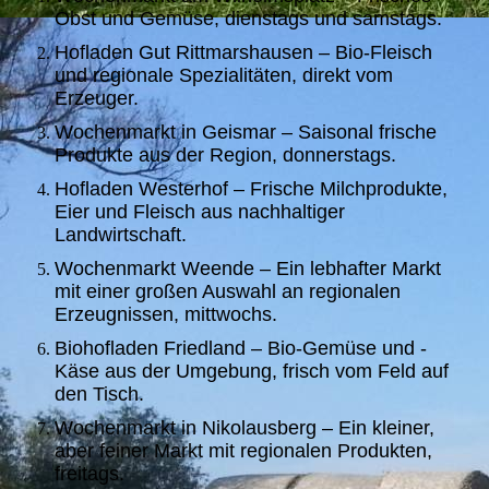
Obst und Gemüse, dienstags und samstags.
Hofladen Gut Rittmarshausen – Bio-Fleisch
und regionale Spezialitäten, direkt vom
Erzeuger.
Wochenmarkt in Geismar – Saisonal frische
Produkte aus der Region, donnerstags.
Hofladen Westerhof – Frische Milchprodukte,
Eier und Fleisch aus nachhaltiger
Landwirtschaft.
Wochenmarkt Weende – Ein lebhafter Markt
mit einer großen Auswahl an regionalen
Erzeugnissen, mittwochs.
Biohofladen Friedland – Bio-Gemüse und -
Käse aus der Umgebung, frisch vom Feld auf
den Tisch.
Wochenmarkt in Nikolausberg – Ein kleiner,
aber feiner Markt mit regionalen Produkten,
freitags.