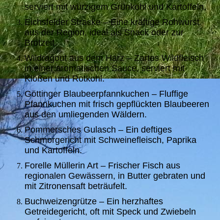
serviert mit würzigem Grünkohl und Kartoffeln.
Eichsfelder Stracke – Eine kräftige Rohwurst
aus der Region, ideal als Snack oder zur
Brotzeit.
Wildragout aus dem Harz – Zartes Wildfleisch
in einer aromatischen Sauce, serviert mit
Klößen und Rotkohl.
Göttinger Blaubeerpfannkuchen – Fluffige
Pfannkuchen mit frisch gepflückten Blaubeeren
aus den umliegenden Wäldern.
Pommersches Gulasch – Ein deftiges
Schmorgericht mit Schweinefleisch, Paprika
und Kartoffeln.
Forelle Müllerin Art – Frischer Fisch aus
regionalen Gewässern, in Butter gebraten und
mit Zitronensaft beträufelt.
Buchweizengrütze – Ein herzhaftes
Getreidegericht, oft mit Speck und Zwiebeln