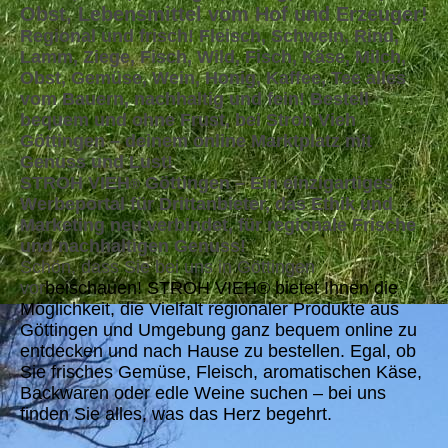
Obst, Lebensmittel vom Hof und Erzeuger!
Regional und frisch! Fleisch, Schwein, Rind,
Lamm, Ziege, Fisch, Wild, Fisch, Käse, Milch,
Obst, Gemüse, Wein, Honig, Kaffee, Tee alles
vom Bauern, nachhaltig und fein! Bestell
bequem und ohne Frust, bei Stroh Vieh
Göttingen – deinem online Marktplatz mit
Genuss und Lust!
STROH VIEH
Göttingen – Ein einzigartiges
®
Werbeportal für Drittanbieter, das Ethik und
Marketing neu verbindet, für regionale Frische
und nachhaltigen Genuss!
Schön, dass Sie bei uns in Göttingen
vor
beischauen! STROH VIEH® bietet Ihnen die
Möglichkeit, die Vielfalt regionaler Produkte aus
Göttingen und Umgebung ganz bequem online zu
entdecken und nach Hause zu bestellen. Egal, ob
Sie frisches Gemüse, Fleisch, aromatischen Käse,
Backwaren oder edle Weine suchen – bei uns
finden Sie alles, was das Herz begehrt.