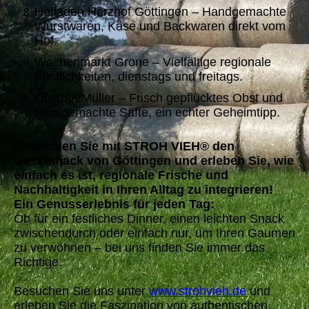
Hofladen Harzhof Göttingen – Handgemachte
Wurstwaren, Käse und Backwaren direkt vom
Hof.
Wochenmarkt Grone – Vielfältige regionale
Köstlichkeiten, dienstags und freitags.
Obsthof Müller – Frisch gepflücktes Obst und
hausgemachte Säfte, ein echter Geheimtipp.
Entdecken Sie mit STROH VIEH® den
Geschmack von Göttingen und erleben Sie, wie
einfach es ist, regionale Frische und
Nachhaltigkeit in Ihren Alltag zu integrieren!
Ein Genusserlebnis für jeden Tag:
Ob für ein festliches Dinner, einen leichten Snack
zwischendurch oder einfach nur, um Ihren Gaumen
zu verwöhnen – bei uns finden Sie immer das
Richtige.
Besuchen Sie uns unter
www.strohvieh.de
und
erleben Sie die Faszination von authentischen,