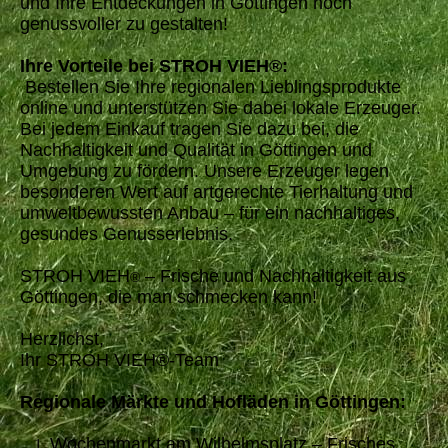
und Ihre Entdeckungen in Göttingen noch
genussvoller zu gestalten!
Ihre Vorteile bei STROH VIEH®:
Bestellen Sie Ihre regionalen Lieblingsprodukte
online und unterstützen Sie dabei lokale Erzeuger.
Bei jedem Einkauf tragen Sie dazu bei, die
Nachhaltigkeit und Qualität in Göttingen und
Umgebung zu fördern. Unsere Erzeuger legen
besonderen Wert auf artgerechte Tierhaltung und
umweltbewussten Anbau – für ein nachhaltiges,
gesundes Genusserlebnis.
STROH VIEH
– Frische und Nachhaltigkeit aus
®
Göttingen, die man schmecken kann!
Herzlichst,
Ihr STROH VIEH®-Team
Regionale Märkte und Hofläden in Göttingen:
Wochenmarkt am Wilhelmsplatz – Frisches