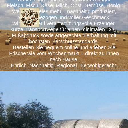
Fleisch, Fisch, Käse, Milch, Obst, Gemüse, Honig,
Wein und vieles mehr – nachhaltig produziert,
regional bezogen und voller Geschmack.
Wir setzen auf verantwortungsvolle Erzeuger,
kurze Transportwege für einen minimalen CO₂-
Fußabdruck sowie artgerechte Tierhaltung mit
höchsten Tierschutzstandards.
Bestellen Sie bequem online und erleben Sie
Frische wie vom Wochenmarkt – direkt zu Ihnen
nach Hause.
Ehrlich. Nachhaltig. Regional. Tierwohlgerecht.