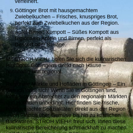
verfeinert.
Göttinger Brot mit hausgemachtem
Zwiebelkuchen – Frisches, knuspriges Brot,
perfekt zum Zwiebelkuchen aus der Region.
Apfel-Birnen-Kompott – Süßes Kompott aus
regionalen Äpfeln und Birnen, perfekt als
Dessert oder Beilage.
Mit STROH VIEH
holen Sie sich die kulinarischen
®
Highlights Göttingens direkt nach Hause –
nachhaltig und regional.
Regionale Märkte und Hofläden in Göttingen – Ein
Besuch lohnt sich! Wenn Sie in Göttingen sind,
lohnt sich ein Abstecher zu den regionalen Märkten
und Hofläden unbedingt. Hier finden Sie frische,
handgemachte Spezialitäten direkt aus der Region
– von Fleisch über Gemüse bis hin zu köstlichen
Backwaren. STROH VIEH® freut sich, Ihnen diese
kulinarische Bereicherung schmackhaft zu machen