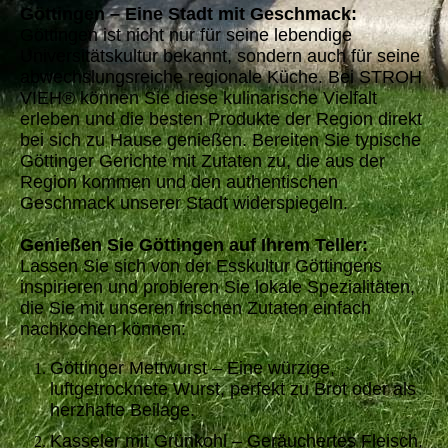
Göttingen – Eine Stadt mit Geschmack:
Göttingen ist nicht nur für seine lebendige
Universitätskultur bekannt, sondern auch für seine
abwechslungsreiche regionale Küche. Bei STROH
VIEH® können Sie diese kulinarische Vielfalt
erleben und die besten Produkte der Region direkt
bei sich zu Hause genießen. Bereiten Sie typische
Göttinger Gerichte mit Zutaten zu, die aus der
Region kommen und den authentischen
Geschmack unserer Stadt widerspiegeln.
Genießen Sie Göttingen auf Ihrem Teller:
Lassen Sie sich von der Esskultur Göttingens
inspirieren und probieren Sie lokale Spezialitäten,
die Sie mit unseren frischen Zutaten einfach
nachkochen können:
Göttinger Mettwurst – Eine würzige,
luftgetrocknete Wurst, perfekt zu Brot oder als
herzhafte Beilage.
Kasseler mit Grünkohl – Geräuchertes Fleisch,