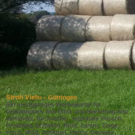
Stroh Vieh
– Göttingen
®
Ein einzigartiges Werbeportal für
Drittanbieter, das Ethik und Marketing neu
verbindet, für frische, regionale Fleisch,
Produkte, Schwein, Rind, Lamm, Ziege,
Fisch, Wild, Geflügel, Honig, Gemüse,