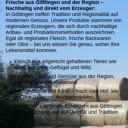
Frische aus Göttingen und der Region –
Nachhaltig und direkt vom Erzeuger:
In Göttingen treffen Tradition und Regionalität auf
modernen Genuss. Unsere Produkte stammen von
regionalen Erzeugern, die sich durch nachhaltige
Anbau- und Produktionsmethoden auszeichnen.
Egal ob regionales Fleisch, frische Backwaren
oder Obst – bei uns wissen Sie genau, woher Ihre
Lebensmittel kommen.
Fleisch von artgerecht gehaltenen Tieren wie
Rind, Schwein, Geflügel und Wild.
Frisches Obst und Gemüse aus der Region,
saisonal und naturbelassen.
Milchprodukte und Käse – frisch vom Hof, wie
auf den Göttinger Wochenmärkten.
Weine und Honig von Erzeugern aus Göttingen
und Umgebung, die auf Qualität und Tradition
setzen.