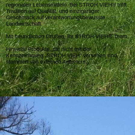
regionalen Lebensmitteln. Bei STROH VIEH® trifft
Tradition auf Qualität, und einzigartiger
Geschmack auf verantwortungsbewusste
Landwirtschaft.
Mit freundlichen Grüßen, Ihr STROH VIEH®-Team
Hinweis: Produkte, die nicht mit der
Kennzeichnung „STROH VIEH“ versehen sind,
stammen von externen Anbietern.