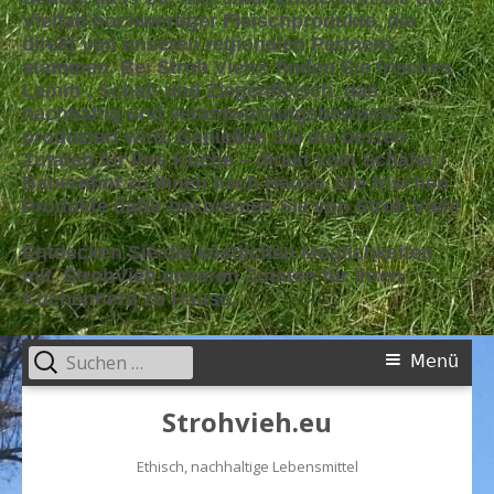
Vielfalt hochwertiger Fleischprodukte, die
direkt von unseren regionalen Partnern
stammen. Bei Stroh Vieh® finden Sie frisches
Lamm-, Schaf- und Ziegenfleisch, das
nachhaltig und verantwortungsbewusst
produziert wird. Genießen Sie die besten
Zutaten für Ihre Küche – direkt vom Schäfer /
Bauernhof zu Ihnen nach Hause. Die frischen
Produkte dafür bekommen Sie von Stroh Vieh!
Entdecken Sie die köstlichen Möglichkeiten
mit StrohVieh unseren Zutaten für Ihren
Küchenherd zu Hause.