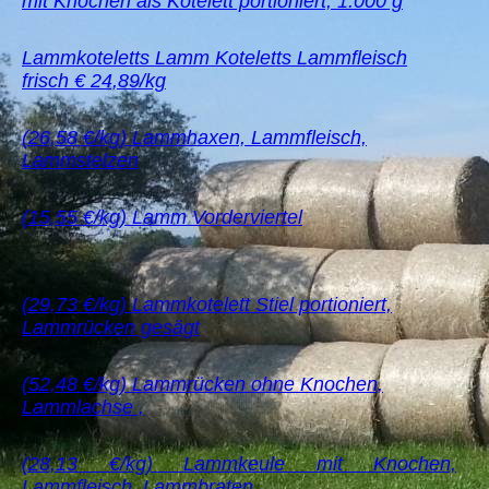
mit Knochen als Kotelett portioniert, 1.000 g
Lammkoteletts Lamm Koteletts Lammfleisch
frisch € 24,89/kg
(26,58 €/kg) Lammhaxen, Lammfleisch,
Lammstelzen
(15,55 €/kg) Lamm Vorderviertel
(29,73 €/kg) Lammkotelett Stiel portioniert,
Lammrücken gesägt
(52,48 €/kg) Lammrücken ohne Knochen,
Lammlachse ,
(28,13 €/kg) Lammkeule mit Knochen,
Lammfleisch, Lammbraten