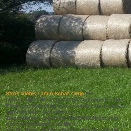
Stroh Vieh® Lamm Schaf Ziege
Ein
einzigartiges Werbeportal für Drittanbieter, das
Ethik und Marketing neu verbindet, für frisches
Lammfleisch - Schaffleisch -
Ziegenfleisch regionale Produkte direkt vom
Hof und Erzeuger / Schäfer!
Schön, dass Sie hier sind! Entdecken Sie die