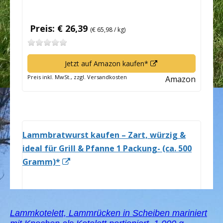
Lammkotelett, Lammrücken in Scheiben mariniert