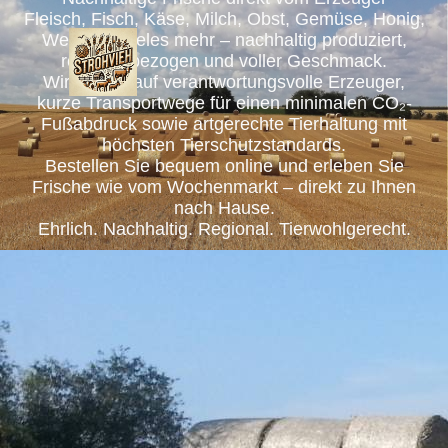
Fleisch, Fisch, Käse, Milch, Obst, Gemüse, Honig,
Wein und vieles mehr – nachhaltig produziert,
regional bezogen und voller Geschmack.
Wir setzen auf verantwortungsvolle Erzeuger,
kurze Transportwege für einen minimalen CO₂-
Fußabdruck sowie artgerechte Tierhaltung mit
höchsten Tierschutzstandards.
Bestellen Sie bequem online und erleben Sie
Frische wie vom Wochenmarkt – direkt zu Ihnen
nach Hause.
Ehrlich. Nachhaltig. Regional. Tierwohlgerecht.