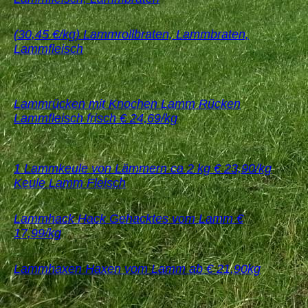
(30,45 €/kg) Lammrollbraten, Lammbraten,
Lammfleisch
Lammrücken mit Knochen Lamm Rücken
Lammfleisch frisch € 24,69/kg
1 Lammkeule von Lämmern ca 2 kg € 23,90/kg
Keule Lamm Fleisch
Lammhack Hack Gehacktes vom Lamm €
17,99/kg
Lammhaxen Haxen vom Lamm ab € 21,90kg