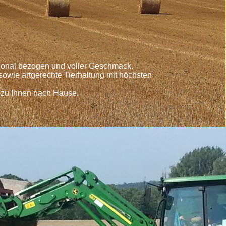
egional bezogen und voller Geschmack.
owie artgerechte Tierhaltung mit höchsten
 zu Ihnen nach Hause.