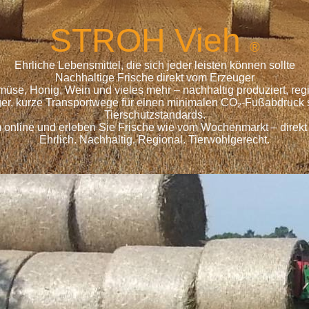
S
TROH
Vieh
®
Ehrliche Lebensmittel, die sich jeder leisten können sollte
Nachhaltige Frische direkt vom Erzeuger
emüse, Honig, Wein und vieles mehr – nachhaltig produziert, r
ger, kurze Transportwege für einen minimalen CO₂-Fußabdruck s
Tierschutzstandards.
 online und erleben Sie Frische wie vom Wochenmarkt – direkt
Ehrlich. Nachhaltig. Regional. Tierwohlgerecht.