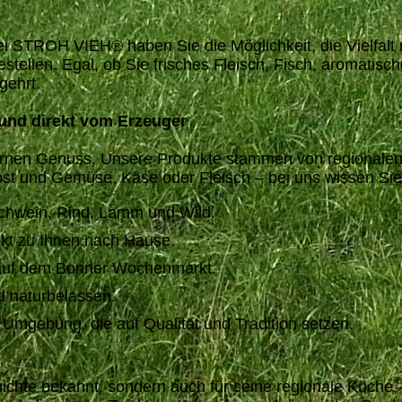
ei STROH VIEH® haben Sie die Möglichkeit, die Vielfa
tellen. Egal, ob Sie frisches Fleisch, Fisch, aromati
gehrt.
und direkt vom Erzeuger
odernen Genuss. Unsere Produkte stammen von regionalen
st und Gemüse, Käse oder Fleisch – bei uns wissen Si
Schwein, Rind, Lamm und Wild.
ekt zu Ihnen nach Hause.
e auf dem Bonner Wochenmarkt.
d naturbelassen.
mgebung, die auf Qualität und Tradition setzen.
chichte bekannt, sondern auch für seine regionale Küche