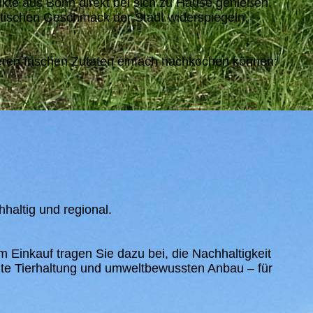
ukte aus Bonn direkt bei sich zu Hause genießen.
ntischen Geschmack der Stadt widerspiegeln.
nseren frischen Zutaten einfach nachkochen können:
haltig und regional.
m Einkauf tragen Sie dazu bei, die Nachhaltigkeit
hte Tierhaltung und umweltbewussten Anbau – für