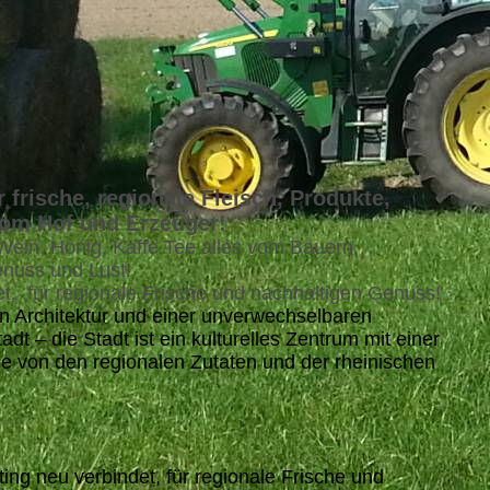
 frische, regionale Fleisch, Produkte,
vom Hof und Erzeuger!
 Wein, Honig, Kaffe,Tee alles vom Bauern,
enuss und Lust!
et, für regionale Frische und nachhaltigen Genuss!
n Architektur und einer unverwechselbaren
 – die Stadt ist ein kulturelles Zentrum mit einer
 die von den regionalen Zutaten und der rheinischen
ting neu verbindet, für regionale Frische und