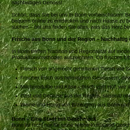
nachhaltigen Genuss!
Schön, dass Sie bei uns in Bonn vorbeischauen! B
bequem online zu entdecken und nach Hause zu bes
suchen – bei uns finden Sie alles, was das Herz be
Frische aus Bonn und der Region – Nachhaltig 
In Bonn treffen Tradition und Regionalität auf m
Produktionsmethoden auszeichnen. Ob frisches Ob
Fleisch von artgerecht gehaltenen Tieren wie 
Frischer Fisch aus heimischen Gewässern, dir
Milchprodukte und Käse – frisch vom Hof, wi
Obst und Gemüse aus der Region, saisonal un
Weine und Honig von Erzeugern aus Bonn und U
Bonn – Eine Stadt mit Geschmack
Bonn ist nicht nur für seine reiche Kultur und Ges