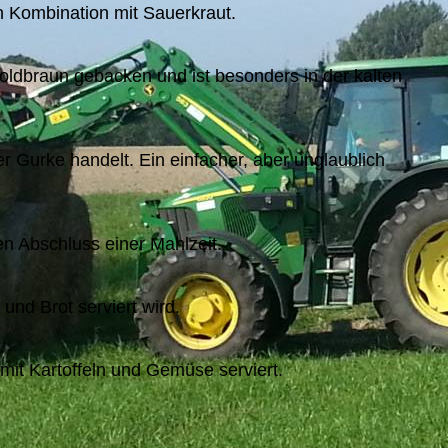
in Kombination mit Sauerkraut.
goldbraun gebacken und ist besonders in der kalten
 Gurke handelt. Ein einfacher, aber unglaublich
en Abschluss einer Mahlzeit.
und Brot serviert wird.
mit Kartoffeln und Gemüse serviert.