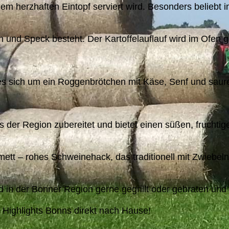
inem herzhaften Eintopf serviert wird. Besonders beliebt 
ln und Speck besteht. Der Kartoffelauflauf wird im Ofen 
es sich um ein Roggenbrötchen mit Käse, Senf und saurer
s der Region zubereitet und bietet einen süßen, fruchtig
tt – rohes Schweinehack, das traditionell mit Zwiebeln 
in der Bonner Region gerne gegrillt oder gebraten und 
 Highlights Bonns direkt nach Hause!