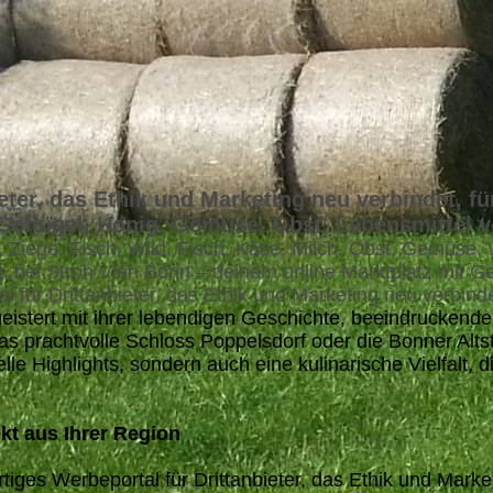
eter, das Ethik und Marketing neu verbindet, für
 Geflügel, Honig, Gemüse, Obst, Lebensmittel 
, Ziege, Fisch, Wild, Fisch, Käse, Milch, Obst, Gemüse,
t, bei Stroh Vieh Bonn – deinem online Marktplatz mit G
l für Drittanbieter, das Ethik und Marketing neu verbind
istert mit ihrer lebendigen Geschichte, beeindruckende
rachtvolle Schloss Poppelsdorf oder die Bonner Altstadt
elle Highlights, sondern auch eine kulinarische Vielfalt,
kt aus Ihrer Region
tiges Werbeportal für Drittanbieter, das Ethik und Marke