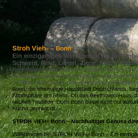
Stroh Vieh
– Bonn
®
Ein einzigartiges Werbeportal für Drittanbi
Schwein, Rind, Lamm, Ziege, Fisch, Wild,
Regional und frisch! Fleisch, Schwein, Rind, Lamm
nachhaltig und fein! Bestell bequem und ohne Frus
STROH VIEH
Bonn – Ein einzigartiges Werbeporta
®
Bonn, die ehemalige Hauptstadt Deutschlands, bege
Atmosphäre am Rhein. Ob das Beethoven-Haus, das p
reichen Tradition. Doch Bonn bietet nicht nur kultur
Küche geprägt ist.
STROH VIEH
Bonn – Nachhaltiger Genuss dire
®
Willkommen bei STROH VIEH
Bonn – Ein einzigar
®