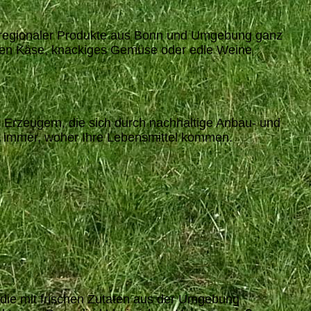
lt regionaler Produkte aus Bonn und Umgebung ganz
schen Käse, knackiges Gemüse oder edle Weine
 Erzeugern, die sich durch nachhaltige Anbau- und
e immer, woher Ihre Lebensmittel kommen.
, die mit frischen Zutaten aus der Umgebung