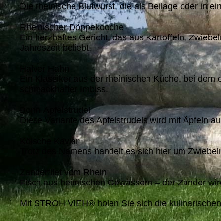
Die rheinische Blutwurst, die als Beilage oder in e
Rheinischer Döppekooche
Ein herzhaftes Gericht, das aus Kartoffeln, Zwiebe
Jahreszeit beliebt.
Halver Hahn
Ein Klassiker aus der rheinischen Küche, bei dem 
schmackhafter Imbiss.
Bonn-Apfelstrudel
Diese Variante des Apfelstrudels wird mit Äpfeln au
Kölsche Kaviar
Trotz des Namens handelt es sich hier um Zwiebelme
Zanderfilet vom Rhein
Fisch aus heimischen Gewässern – der Zander wird 
Mit STROH VIEH® holen Sie sich die kulinarischen