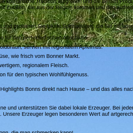
 kulinarische Tradition aufgreifen und die besten Prod
– mit Zutaten, die aus der Region kommen und den authe
n und probieren Sie lokale Spezialitäten, die Sie mit u
ion für den perfekten süßen Abschluss.
oldbraun, serviert mit regionalem Apfelmus.
e, wie frisch vom Bonner Markt.
wertigem, regionalem Fleisch.
on für den typischen Wohlfühlgenuss.
 Highlights Bonns direkt nach Hause – und das alles nach
ine und unterstützen Sie dabei lokale Erzeuger. Bei jede
. Unsere Erzeuger legen besonderen Wert auf artgerec
onn, die man schmecken kann!