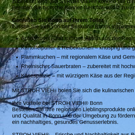
zubereitet wird. Bei STROH VIEH® können Sie diese
Bereiten Sie typische Bonner Gerichte selbst zu 
Genießen Sie Bonn auf Ihrem Teller
Lassen Sie sich von der Esskultur Bonns inspiriere
Apfelstrudel – mit saftigen Äpfeln aus der Reg
Kartoffelpuffer & Reibekuchen – knusprig und g
Flammkuchen – mit regionalem Käse und Gemüs
Rheinischer Sauerbraten – zubereitet mit hoch
Käsespätzle – mit würzigem Käse aus der Regi
Mit STROH VIEH
holen Sie sich die kulinarischen
®
Ihre Vorteile bei STROH VIEH® Bonn
Bestellen Sie Ihre regionalen Lieblingsprodukte onl
und Qualität in Bonn und der Umgebung zu fördern
ein nachhaltiges, gesundes Genusserlebnis.
STROH VIEH® – Frische und Nachhaltigkeit aus B