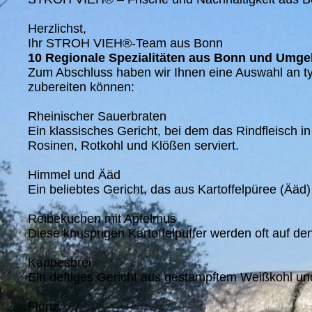
Herzlichst,
Ihr STROH VIEH®-Team aus Bonn
10 Regionale Spezialitäten aus Bonn und Umg
Zum Abschluss haben wir Ihnen eine Auswahl an t
zubereiten können:
Rheinischer Sauerbraten
Ein klassisches Gericht, bei dem das Rindfleisch i
Rosinen, Rotkohl und Klößen serviert.
Himmel und Ääd
Ein beliebtes Gericht, das aus Kartoffelpüree (Ääd
Reibekuchen mit Apfelmus
Diese knusprigen Kartoffelpuffer werden oft auf d
Kappesbrei
Ein deftiges Gericht aus gestampftem Weißkohl und K
Flönz