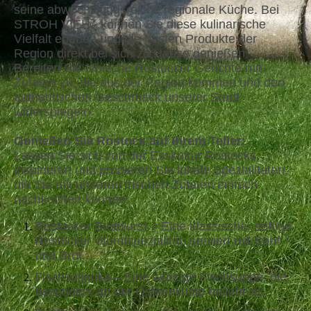
seine abwechslungsreiche regionale Küche. Bei
STROH VIEH
können Sie diese kulinarische
®
Vielfalt erleben und die besten Produkte der
Region direkt bei sich zu Hause genießen.
Bereiten Sie typische Rostocker Gerichte mit
Zutaten zu, die aus der Region kommen und den
authentischen Geschmack unserer Stadt
widerspiegeln.
Genießen Sie Rostock auf Ihrem Teller:
Lassen Sie sich von der Esskultur Rostocks
inspirieren und probieren Sie lokale Spezialitäten,
die Sie mit unseren frischen Zutaten einfach
nachkochen können:
Rostocker Bratwurst – Eine klassische, deftige
Rostocker Wurstspezialität, serviert mit Senf
und Brot.
Fischsoljanka – Eine würzige Fischsuppe, die
besonders an der Ostseeküste beliebt ist.