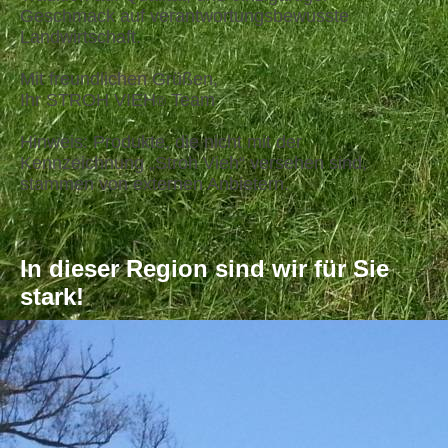
Geschmack auf verantwortungsbewusste
Landwirtschaft.
Mit freundlichen Grüßen,
Ihr STROH VIEH
Team
®
Hinweis: Produkte, die nicht mit der
Kennzeichnung „Stroh Vieh“ versehen sind,
stammen von externen Anbietern.
In dieser Region sind wir für Sie
stark!