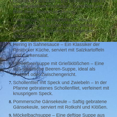
Rostocker Labskaus – Ein maritimes Gericht
aus gepökeltem Rindfleisch, Kartoffeln und
Rote Bete, serviert mit Hering.
Räucheraal mit Bratkartoffeln – Frisch
gefangener Aal aus der Ostsee, perfekt
geräuchert und serviert mit knusprigen
Bratkartoffeln.
Hering in Sahnesauce – Ein Klassiker der
Rostocker Küche, serviert mit Salzkartoffeln
und Gurkensalat.
Fliederbeersuppe mit Grießklößchen – Eine
süß-säuerliche Beeren-Suppe, ideal als
Dessert oder Zwischengericht.
Schollenfilet mit Speck und Zwiebeln – In der
Pfanne gebratenes Schollenfilet, verfeinert mit
knusprigem Speck.
Pommersche Gänsekeule – Saftig gebratene
Gänsekeule, serviert mit Rotkohl und Klößen.
Möckelbachsuppe – Eine deftige Suppe aus