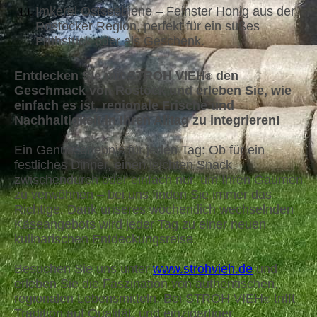
Imkerei Ostseebiene – Feinster Honig aus der
Rostocker Region, perfekt für ein süßes
Frühstück oder als Geschenk.
Entdecken Sie mit STROH VIEH
den
®
Geschmack von Rostock und erleben Sie, wie
einfach es ist, regionale Frische und
Nachhaltigkeit in Ihren Alltag zu integrieren!
Ein Genusserlebnis für jeden Tag: Ob für ein
festliches Dinner, einen leichten Snack
zwischendurch oder einfach nur, um Ihren Gaumen
zu verwöhnen – bei uns finden Sie immer das
Richtige. Dank unseres wöchentlich wechselnden
Käseangebots wird jeder Tag zu einer neuen
kulinarischen Entdeckungsreise.
Besuchen Sie uns unter
www.strohvieh.de
und
erleben Sie die Faszination von authentischen,
regionalen Lebensmitteln. Bei STROH VIEH
trifft
®
Tradition auf Qualität, und einzigartiger