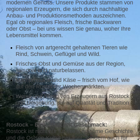
modernen Genuss. Unsere Produkte stammen von
regionalen Erzeugern, die sich durch nachhaltige
Anbau- und Produktionsmethoden auszeichnen.
Egal ob regionales Fleisch, frische Backwaren
oder Obst – bei uns wissen Sie genau, woher Ihre
Lebensmittel kommen.
Fleisch von artgerecht gehaltenen Tieren wie
Rind, Schwein, Geflügel und Wild.
Frisches Obst und Gemüse aus der Region,
saisonal und naturbelassen.
Milchprodukte und Käse – frisch vom Hof, wie
auf den Rostocker Wochenmärkten.
Weine und Honig von Erzeugern aus Rostock
und Umgebung, die auf Qualität und Tradition
setzen.
Rostock – Eine Stadt mit Geschmack:
Rostock ist nicht nur für seine maritime Geschichte
und die Ostsee-Kultur bekannt, sondern auch für