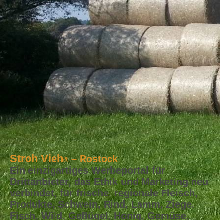
Stroh Vieh
– Rostock
®
Ein einzigartiges Werbeportal für
Drittanbieter, das Ethik und Marketing neu
verbindet, für frische, regionale Fleisch,
Produkte, Schwein, Rind, Lamm, Ziege,
Fisch, Wild, Geflügel, Honig, Gemüse,