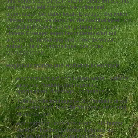
Ihre Vorteile bei STROH VIEH
:
Bestellen Sie Ihre
®
regionalen Lieblingsprodukte online und
unterstützen Sie dabei lokale Erzeuger. Bei jedem
Einkauf tragen Sie dazu bei, die Nachhaltigkeit und
Qualität in Rostock und Umgebung zu fördern.
Unsere Erzeuger legen besonderen Wert auf
artgerechte Tierhaltung und umweltbewussten
Anbau – für ein nachhaltiges, gesundes
Genusserlebnis.
Regionale Märkte und Hofläden in Rostock:
Wochenmarkt auf dem Neuen Markt – Frische
saisonale Produkte und regionale
Spezialitäten, dienstags und freitags.
Hofladen Klockenhagen – Bio-Produkte direkt
vom Bauernhof, ideal für frisches Fleisch und
Milchprodukte.
Wochenmarkt Doberaner Platz – Ein bunter
Markt mit frischen Lebensmitteln aus der
Region, donnerstags und samstags.