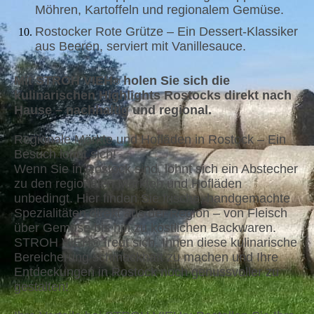
Möhren, Kartoffeln und regionalem Gemüse.
Rostocker Rote Grütze – Ein Dessert-Klassiker
aus Beeren, serviert mit Vanillesauce.
Mit STROH VIEH
holen Sie sich die
®
kulinarischen Highlights Rostocks direkt nach
Hause – nachhaltig und regional.
Regionale Märkte und Hofläden in Rostock – Ein
Besuch lohnt sich!
Wenn Sie in Rostock sind, lohnt sich ein Abstecher
zu den regionalen Märkten und Hofläden
unbedingt. Hier finden Sie frische, handgemachte
Spezialitäten direkt aus der Region – von Fleisch
über Gemüse bis hin zu köstlichen Backwaren.
STROH VIEH® freut sich, Ihnen diese kulinarische
Bereicherung schmackhaft zu machen und Ihre
Entdeckungen in Rostock noch genussvoller zu
gestalten!