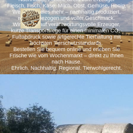
Fleisch, Fisch, Käse, Milch, Obst, Gemüse, Honig,
Wein und vieles mehr – nachhaltig produziert,
regional bezogen und voller Geschmack.
Wir setzen auf verantwortungsvolle Erzeuger,
kurze Transportwege für einen minimalen CO₂-
Fußabdruck sowie artgerechte Tierhaltung mit
höchsten Tierschutzstandards.
Bestellen Sie bequem online und erleben Sie
Frische wie vom Wochenmarkt – direkt zu Ihnen
nach Hause.
Ehrlich. Nachhaltig. Regional. Tierwohlgerecht.