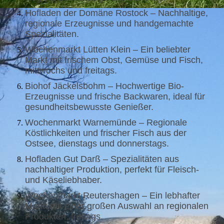
Hofladen der Domäne Rostock – Nachhaltige,
regionale Erzeugnisse und handgemachte
Spezialitäten.
Wochenmarkt Lütten Klein – Ein beliebter
Markt mit frischem Obst, Gemüse und Fisch,
mittwochs und freitags.
Biohof Jäckelsbohm – Hochwertige Bio-
Erzeugnisse und frische Backwaren, ideal für
gesundheitsbewusste Genießer.
Wochenmarkt Warnemünde – Regionale
Köstlichkeiten und frischer Fisch aus der
Ostsee, dienstags und donnerstags.
Hofladen Gut Darß – Spezialitäten aus
nachhaltiger Produktion, perfekt für Fleisch-
und Käseliebhaber.
Wochenmarkt Reutershagen – Ein lebhafter
Markt mit einer großen Auswahl an regionalen
Produkten, freitags.