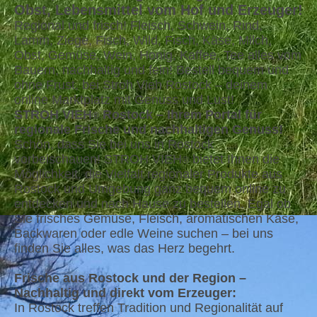
Obst, Lebensmittel vom Hof und Erzeuger!
Regional und frisch! Fleisch, Schwein, Rind,
Lamm, Ziege, Fisch, Wild, Fisch, Käse, Milch,
Obst, Gemüse, Wein, Honig, Kaffee, Tee alles vom
Bauern, nachhaltig und fein! Bestell bequem und
ohne Frust, bei Stroh Vieh Rostock – deinem
online Marktplatz mit Genuss und Lust!
STROH VIEH
Rostock – Ihrem Portal für
®
regionale Frische und nachhaltigen Genuss!
Schön, dass Sie bei uns in Rostock
vorbeischauen! STROH VIEH
bietet Ihnen die
®
Möglichkeit, die Vielfalt regionaler Produkte aus
Rostock und Umgebung ganz bequem online zu
entdecken und nach Hause zu bestellen. Egal ob
Sie frisches Gemüse, Fleisch, aromatischen Käse,
Backwaren oder edle Weine suchen – bei uns
finden Sie alles, was das Herz begehrt.
Frische aus Rostock und der Region –
Nachhaltig und direkt vom Erzeuger:
In Rostock treffen Tradition und Regionalität auf